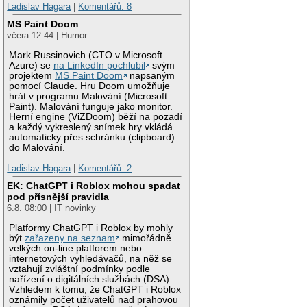
Ladislav Hagara
|
Komentářů: 8
MS Paint Doom
včera 12:44 | Humor
Mark Russinovich (CTO v Microsoft
Azure) se
na LinkedIn pochlubil
svým
projektem
MS Paint Doom
napsaným
pomocí Claude. Hru Doom umožňuje
hrát v programu Malování (Microsoft
Paint). Malování funguje jako monitor.
Herní engine (ViZDoom) běží na pozadí
a každý vykreslený snímek hry vkládá
automaticky přes schránku (clipboard)
do Malování.
Ladislav Hagara
|
Komentářů: 2
EK: ChatGPT i Roblox mohou spadat
pod přísnější pravidla
6.8. 08:00 | IT novinky
Platformy ChatGPT i Roblox by mohly
být
zařazeny na seznam
mimořádně
velkých on-line platforem nebo
internetových vyhledávačů, na něž se
vztahují zvláštní podmínky podle
nařízení o digitálních službách (DSA).
Vzhledem k tomu, že ChatGPT i Roblox
oznámily počet uživatelů nad prahovou