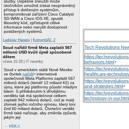
služby. Úspěšné zneužití může
útočníkům umožnit získat neoprávněný
přístup k dotčeným systémům,
kompromitovat zařízení Cisco Catalyst
SD-WAN a Cisco IOS XE, spustit
libovolný kód, zpřístupnit citlivé
informace nebo narušit dostupnost
postižených systémů.
Ladislav Hagara
|
Komentářů: 2
Tech Revolutions Ne
Soud nařídil firmě Meta zaplatit 567
milionů USD kvůli újmě způsobené
dětem
https://techrevolutio
včera 15:33 | IT novinky
behaviors.html
https://techrevoluti
Soud v americkém státě Nové Mexiko
healthcare-technology
ve čtvrtek
nařídil
internetové
společnosti Meta Platforms zaplatit 567
https://techrevolutio
milionů dolarů (téměř 12 miliard Kč) za
and-strategies.html
újmy, které její platformy působí mladým
lidem. S přihlédnutím k dřívějšímu
https://techrevolutio
verdiktu tak má společnost celkem
technology-in-our.htm
zaplatit 942 milionů dolarů, což je malý
zlomek jejího ročního výnosu, který loni
činil 60 miliard dolarů. Čtvrteční verdikt
firmě také nařizuje, aby změnila způsob,
jakým její
…
více »