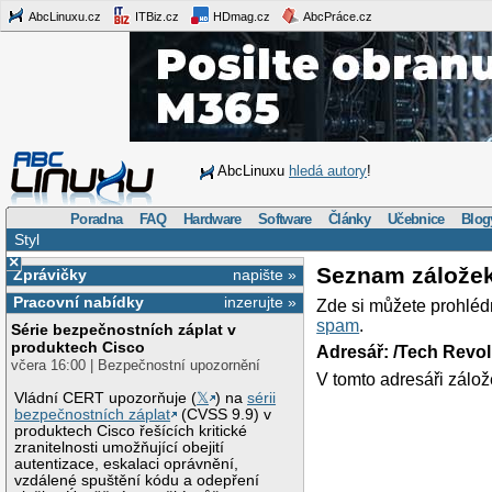
AbcLinuxu.cz
ITBiz.cz
HDmag.cz
AbcPráce.cz
AbcLinuxu
hledá autory
!
Poradna
FAQ
Hardware
Software
Články
Učebnice
Blog
Styl
×
Seznam zálože
Zprávičky
napište »
Pracovní nabídky
inzerujte »
Zde si můžete prohléd
spam
.
Série bezpečnostních záplat v
produktech Cisco
Adresář: /Tech Revo
včera 16:00 | Bezpečnostní upozornění
V tomto adresáři zálož
Vládní CERT upozorňuje (
𝕏
) na
sérii
bezpečnostních záplat
(CVSS 9.9) v
produktech Cisco řešících kritické
zranitelnosti umožňující obejití
autentizace, eskalaci oprávnění,
vzdálené spuštění kódu a odepření