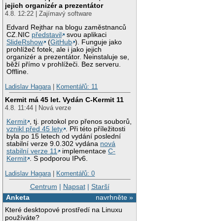
jejich organizér a prezentátor
4.8. 12:22 | Zajímavý software
Edvard Rejthar na blogu zaměstnanců
CZ.NIC
představil
svou aplikaci
SlideRshow
(
GitHub
). Funguje jako
prohlížeč fotek, ale i jako jejich
organizér a prezentátor. Neinstaluje se,
běží přímo v prohlížeči. Bez serveru.
Offline.
Ladislav Hagara
|
Komentářů: 11
Kermit má 45 let. Vydán C-Kermit 11
4.8. 11:44 | Nová verze
Kermit
, tj. protokol pro přenos souborů,
vznikl před 45 lety
. Při této příležitosti
byla po 15 letech od vydání poslední
stabilní verze 9.0.302 vydána
nová
stabilní verze 11
implementace
C-
Kermit
. S podporou IPv6.
Ladislav Hagara
|
Komentářů: 0
Centrum
|
Napsat
|
Starší
Anketa
navrhněte »
Které desktopové prostředí na Linuxu
používáte?