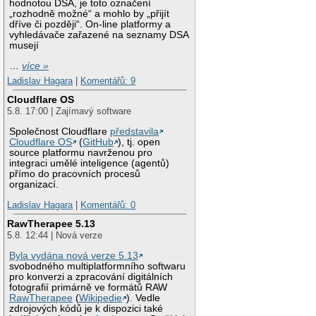
hodnotou DSA, je toto označení
„rozhodně možné“ a mohlo by „přijít
dříve či později“. On-line platformy a
vyhledávače zařazené na seznamy DSA
musejí
…
více »
Ladislav Hagara
|
Komentářů: 9
Cloudflare OS
5.8. 17:00 | Zajímavý software
Společnost Cloudflare
představila
Cloudflare OS
(
GitHub
), tj. open
source platformu navrženou pro
integraci umělé inteligence (agentů)
přímo do pracovních procesů
organizací.
Ladislav Hagara
|
Komentářů: 0
RawTherapee 5.13
5.8. 12:44 | Nová verze
Byla vydána nová verze 5.13
svobodného multiplatformního softwaru
pro konverzi a zpracování digitálních
fotografií primárně ve formátů RAW
RawTherapee
(
Wikipedie
). Vedle
zdrojových kódů je k dispozici také