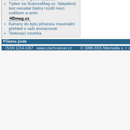
Týden na ScienceMag.cz: Vylepšený
test nenašel žádný rozdíl mezi
vodíkem a antiv
HDmag.cz
Kamery do bytu přinesou maximální
přehled o vaší domácnosti
Testovací novinka
Píšeme jinde
ISSN 1214-1267
www.czech-server.cz
© 1999-2015
Nitemedia s. r. 