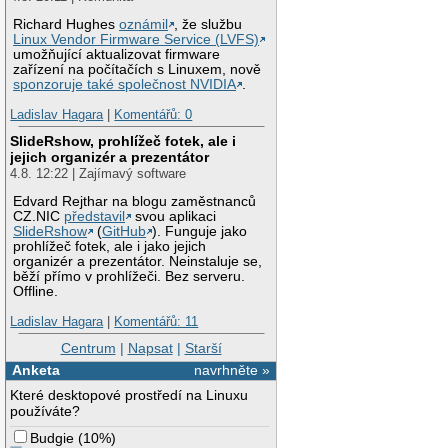
Richard Hughes
oznámil
, že službu
Linux Vendor Firmware Service (LVFS)
umožňující aktualizovat firmware
zařízení na počítačích s Linuxem, nově
sponzoruje také společnost NVIDIA
.
Ladislav Hagara
|
Komentářů: 0
SlideRshow, prohlížeč fotek, ale i
jejich organizér a prezentátor
4.8. 12:22 | Zajímavý software
Edvard Rejthar na blogu zaměstnanců
CZ.NIC
představil
svou aplikaci
SlideRshow
(
GitHub
). Funguje jako
prohlížeč fotek, ale i jako jejich
organizér a prezentátor. Neinstaluje se,
běží přímo v prohlížeči. Bez serveru.
Offline.
Ladislav Hagara
|
Komentářů: 11
Centrum
|
Napsat
|
Starší
Anketa
navrhněte »
Které desktopové prostředí na Linuxu
používáte?
Budgie
(
10%
)