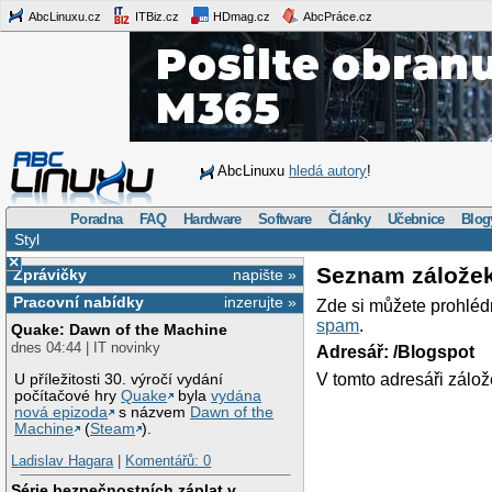
AbcLinuxu.cz
ITBiz.cz
HDmag.cz
AbcPráce.cz
AbcLinuxu
hledá autory
!
Poradna
FAQ
Hardware
Software
Články
Učebnice
Blog
Styl
×
Seznam zálože
Zprávičky
napište »
Pracovní nabídky
inzerujte »
Zde si můžete prohléd
spam
.
Quake: Dawn of the Machine
dnes 04:44 | IT novinky
Adresář: /Blogspot
V tomto adresáři zálož
U příležitosti 30. výročí vydání
počítačové hry
Quake
byla
vydána
nová epizoda
s názvem
Dawn of the
Machine
(
Steam
).
Ladislav Hagara
|
Komentářů: 0
Série bezpečnostních záplat v