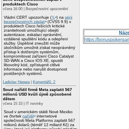
produktech Cisco
včera 16:00 | Bezpečnostní upozornění
Vládní CERT upozorňuje (
𝕏
) na
sérii
bezpečnostních záplat
(CVSS 9.9) v
produktech Cisco řešících kritické
zranitelnosti umožňující obejití
Náz
autentizace, eskalaci oprávnění,
vzdálené spuštění kódu a odepření
https://bonuspokerga
služby. Úspěšné zneužití může
útočníkům umožnit získat neoprávněný
přístup k dotčeným systémům,
kompromitovat zařízení Cisco Catalyst
SD-WAN a Cisco IOS XE, spustit
libovolný kód, zpřístupnit citlivé
informace nebo narušit dostupnost
postižených systémů.
Ladislav Hagara
|
Komentářů: 2
Soud nařídil firmě Meta zaplatit 567
milionů USD kvůli újmě způsobené
dětem
včera 15:33 | IT novinky
Soud v americkém státě Nové Mexiko
ve čtvrtek
nařídil
internetové
společnosti Meta Platforms zaplatit 567
milionů dolarů (téměř 12 miliard Kč) za