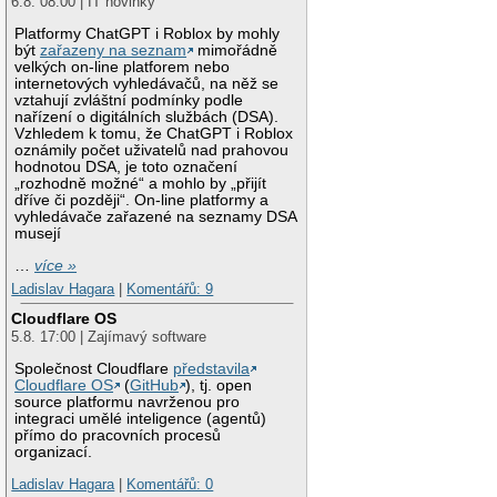
6.8. 08:00 | IT novinky
Platformy ChatGPT i Roblox by mohly
být
zařazeny na seznam
mimořádně
velkých on-line platforem nebo
internetových vyhledávačů, na něž se
vztahují zvláštní podmínky podle
nařízení o digitálních službách (DSA).
Vzhledem k tomu, že ChatGPT i Roblox
oznámily počet uživatelů nad prahovou
hodnotou DSA, je toto označení
„rozhodně možné“ a mohlo by „přijít
dříve či později“. On-line platformy a
vyhledávače zařazené na seznamy DSA
musejí
…
více »
Ladislav Hagara
|
Komentářů: 9
Cloudflare OS
5.8. 17:00 | Zajímavý software
Společnost Cloudflare
představila
Cloudflare OS
(
GitHub
), tj. open
source platformu navrženou pro
integraci umělé inteligence (agentů)
přímo do pracovních procesů
organizací.
Ladislav Hagara
|
Komentářů: 0