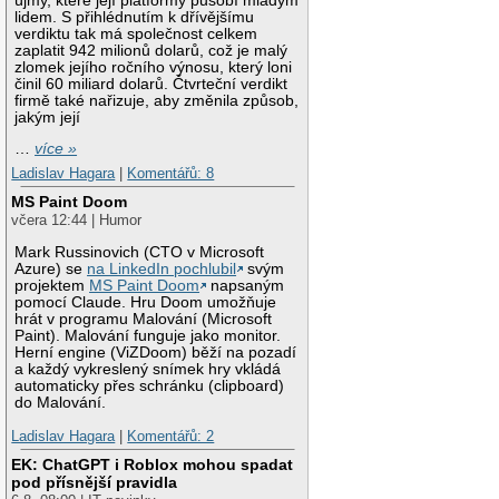
újmy, které její platformy působí mladým
lidem. S přihlédnutím k dřívějšímu
verdiktu tak má společnost celkem
zaplatit 942 milionů dolarů, což je malý
zlomek jejího ročního výnosu, který loni
činil 60 miliard dolarů. Čtvrteční verdikt
firmě také nařizuje, aby změnila způsob,
jakým její
…
více »
Ladislav Hagara
|
Komentářů: 8
MS Paint Doom
včera 12:44 | Humor
Mark Russinovich (CTO v Microsoft
Azure) se
na LinkedIn pochlubil
svým
projektem
MS Paint Doom
napsaným
pomocí Claude. Hru Doom umožňuje
hrát v programu Malování (Microsoft
Paint). Malování funguje jako monitor.
Herní engine (ViZDoom) běží na pozadí
a každý vykreslený snímek hry vkládá
automaticky přes schránku (clipboard)
do Malování.
Ladislav Hagara
|
Komentářů: 2
EK: ChatGPT i Roblox mohou spadat
pod přísnější pravidla