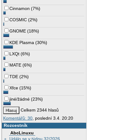
Cinnamon
(
7%
)
COSMIC
(
2%
)
GNOME
(
18%
)
KDE Plasma
(
30%
)
LXQt
(
6%
)
MATE
(
6%
)
TDE
(
2%
)
Xfce
(
15%
)
jiné/žádné
(
23%
)
Celkem 2344 hlasů
Komentářů: 30
, poslední 3.4. 20:20
Rozcestník
AbcLinuxu
Událo se v týdnu 32/2026