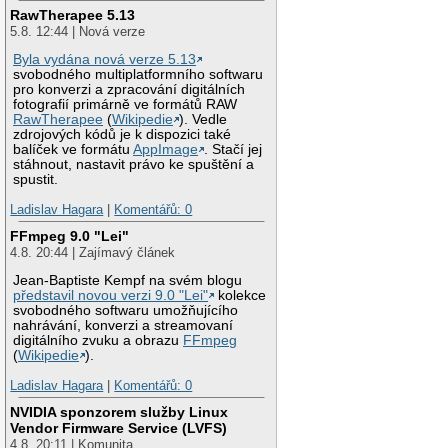
RawTherapee 5.13
5.8. 12:44 | Nová verze
Byla vydána nová verze 5.13
svobodného multiplatformního softwaru
pro konverzi a zpracování digitálních
fotografií primárně ve formátů RAW
RawTherapee
(
Wikipedie
). Vedle
zdrojových kódů je k dispozici také
balíček ve formátu
AppImage
. Stačí jej
stáhnout, nastavit právo ke spuštění a
spustit.
Ladislav Hagara
|
Komentářů: 0
FFmpeg 9.0 "Lei"
4.8. 20:44 | Zajímavý článek
Jean-Baptiste Kempf na svém blogu
představil novou verzi 9.0 "Lei"
kolekce
svobodného softwaru umožňujícího
nahrávání, konverzi a streamovaní
digitálního zvuku a obrazu
FFmpeg
(
Wikipedie
).
Ladislav Hagara
|
Komentářů: 0
NVIDIA sponzorem služby Linux
Vendor Firmware Service (LVFS)
4.8. 20:11 | Komunita