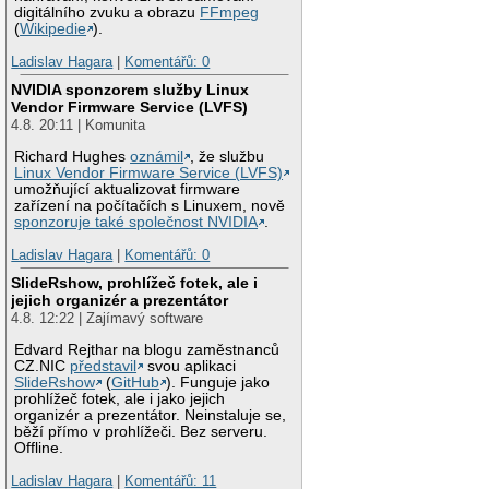
digitálního zvuku a obrazu
FFmpeg
(
Wikipedie
).
Ladislav Hagara
|
Komentářů: 0
NVIDIA sponzorem služby Linux
Vendor Firmware Service (LVFS)
4.8. 20:11 | Komunita
Richard Hughes
oznámil
, že službu
Linux Vendor Firmware Service (LVFS)
umožňující aktualizovat firmware
zařízení na počítačích s Linuxem, nově
sponzoruje také společnost NVIDIA
.
Ladislav Hagara
|
Komentářů: 0
SlideRshow, prohlížeč fotek, ale i
jejich organizér a prezentátor
4.8. 12:22 | Zajímavý software
Edvard Rejthar na blogu zaměstnanců
CZ.NIC
představil
svou aplikaci
SlideRshow
(
GitHub
). Funguje jako
prohlížeč fotek, ale i jako jejich
organizér a prezentátor. Neinstaluje se,
běží přímo v prohlížeči. Bez serveru.
Offline.
Ladislav Hagara
|
Komentářů: 11