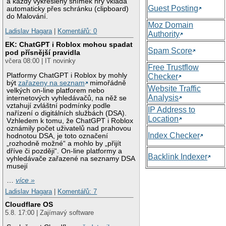
a každý vykreslený snímek hry vkládá
Guest Posting
automaticky přes schránku (clipboard)
do Malování.
Moz Domain
Ladislav Hagara
|
Komentářů: 0
Authority
EK: ChatGPT i Roblox mohou spadat
Spam Score
pod přísnější pravidla
včera 08:00 | IT novinky
Free Trustflow
Platformy ChatGPT i Roblox by mohly
Checker
být
zařazeny na seznam
mimořádně
Website Traffic
velkých on-line platforem nebo
Analysis
internetových vyhledávačů, na něž se
vztahují zvláštní podmínky podle
IP Address to
nařízení o digitálních službách (DSA).
Location
Vzhledem k tomu, že ChatGPT i Roblox
oznámily počet uživatelů nad prahovou
Index Checker
hodnotou DSA, je toto označení
„rozhodně možné“ a mohlo by „přijít
dříve či později“. On-line platformy a
Backlink Indexer
vyhledávače zařazené na seznamy DSA
musejí
…
více »
Ladislav Hagara
|
Komentářů: 7
Cloudflare OS
5.8. 17:00 | Zajímavý software