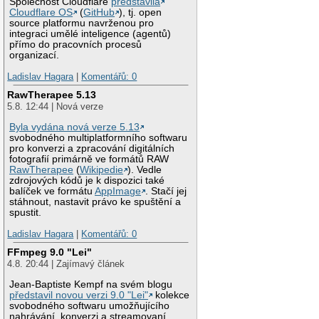
Společnost Cloudflare
představila
Cloudflare OS
(
GitHub
), tj. open
source platformu navrženou pro
integraci umělé inteligence (agentů)
přímo do pracovních procesů
organizací.
Ladislav Hagara
|
Komentářů: 0
RawTherapee 5.13
5.8. 12:44 | Nová verze
Byla vydána nová verze 5.13
svobodného multiplatformního softwaru
pro konverzi a zpracování digitálních
fotografií primárně ve formátů RAW
RawTherapee
(
Wikipedie
). Vedle
zdrojových kódů je k dispozici také
balíček ve formátu
AppImage
. Stačí jej
stáhnout, nastavit právo ke spuštění a
spustit.
Ladislav Hagara
|
Komentářů: 0
FFmpeg 9.0 "Lei"
4.8. 20:44 | Zajímavý článek
Jean-Baptiste Kempf na svém blogu
představil novou verzi 9.0 "Lei"
kolekce
svobodného softwaru umožňujícího
nahrávání, konverzi a streamovaní