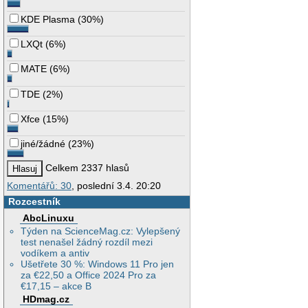
KDE Plasma
(
30%
)
LXQt
(
6%
)
MATE
(
6%
)
TDE
(
2%
)
Xfce
(
15%
)
jiné/žádné
(
23%
)
Celkem 2337 hlasů
Komentářů: 30
, poslední 3.4. 20:20
Rozcestník
AbcLinuxu
Týden na ScienceMag.cz: Vylepšený
test nenašel žádný rozdíl mezi
vodíkem a antiv
Ušetřete 30 %: Windows 11 Pro jen
za €22,50 a Office 2024 Pro za
€17,15 – akce B
HDmag.cz