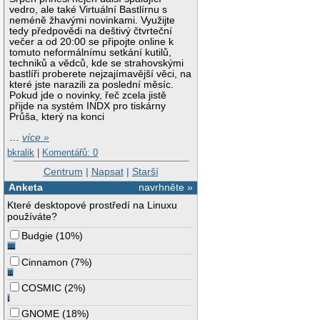
vedro, ale také Virtuální Bastlírnu s
neméně žhavými novinkami. Využijte
tedy předpovědi na deštivý čtvrteční
večer a od 20:00 se připojte online k
tomuto neformálnímu setkání kutilů,
techniků a vědců, kde se strahovskými
bastlíři proberete nejzajímavější věci, na
které jste narazili za poslední měsíc.
Pokud jde o novinky, řeč zcela jistě
přijde na systém INDX pro tiskárny
Průša, který na konci
…
více »
bkralik
|
Komentářů: 0
Centrum
|
Napsat
|
Starší
Anketa
navrhněte »
Které desktopové prostředí na Linuxu
používáte?
Budgie
(
10%
)
Cinnamon
(
7%
)
COSMIC
(
2%
)
GNOME
(
18%
)