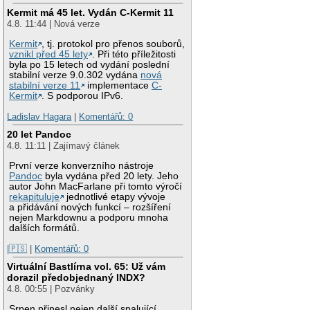
Kermit má 45 let. Vydán C-Kermit 11
4.8. 11:44 | Nová verze
Kermit
, tj. protokol pro přenos souborů,
vznikl před 45 lety
. Při této příležitosti
byla po 15 letech od vydání poslední
stabilní verze 9.0.302 vydána
nová
stabilní verze 11
implementace
C-
Kermit
. S podporou IPv6.
Ladislav Hagara
|
Komentářů: 0
20 let Pandoc
4.8. 11:11 | Zajímavý článek
První verze konverzního nástroje
Pandoc
byla vydána před 20 lety. Jeho
autor John MacFarlane při tomto výročí
rekapituluje
jednotlivé etapy vývoje
a přidávání nových funkcí – rozšíření
nejen Markdownu a podporu mnoha
dalších formátů.
|🇵🇸
|
Komentářů: 0
Virtuální Bastlírna vol. 65: Už vám
dorazil předobjednaný INDX?
4.8. 00:55 | Pozvánky
Srpen přinesl nejen další spalující