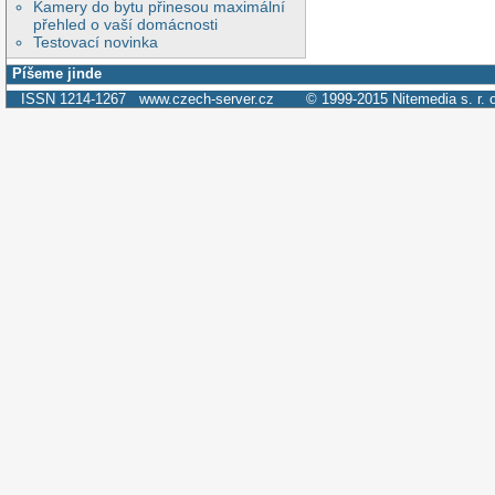
Kamery do bytu přinesou maximální
přehled o vaší domácnosti
Testovací novinka
Píšeme jinde
ISSN 1214-1267
www.czech-server.cz
© 1999-2015
Nitemedia s. r. 