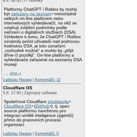
6.8. 08:00 | IT novinky
Platformy ChatGPT i Roblox by mohly
být
zařazeny na seznam
mimořádně
velkých on-line platforem nebo
internetových vyhledávačů, na něž se
vztahují zvláštní podmínky podle
nařízení o digitálních službách (DSA).
Vzhledem k tomu, že ChatGPT i Roblox
oznámily počet uživatelů nad prahovou
hodnotou DSA, je toto označení
„rozhodně možné“ a mohlo by „přijít
dříve či později“. On-line platformy a
vyhledávače zařazené na seznamy DSA
musejí
…
více »
Ladislav Hagara
|
Komentářů: 11
Cloudflare OS
5.8. 17:00 | Zajímavý software
Společnost Cloudflare
představila
Cloudflare OS
(
GitHub
), tj. open
source platformu navrženou pro
integraci umělé inteligence (agentů)
přímo do pracovních procesů
organizací.
Ladislav Hagara
|
Komentářů: 0