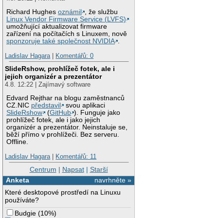
Richard Hughes
oznámil
, že službu
Linux Vendor Firmware Service (LVFS)
umožňující aktualizovat firmware
zařízení na počítačích s Linuxem, nově
sponzoruje také společnost NVIDIA
.
Ladislav Hagara
|
Komentářů: 0
SlideRshow, prohlížeč fotek, ale i
jejich organizér a prezentátor
4.8. 12:22 | Zajímavý software
Edvard Rejthar na blogu zaměstnanců
CZ.NIC
představil
svou aplikaci
SlideRshow
(
GitHub
). Funguje jako
prohlížeč fotek, ale i jako jejich
organizér a prezentátor. Neinstaluje se,
běží přímo v prohlížeči. Bez serveru.
Offline.
Ladislav Hagara
|
Komentářů: 11
Centrum
|
Napsat
|
Starší
Anketa
navrhněte »
Které desktopové prostředí na Linuxu
používáte?
Budgie
(
10%
)