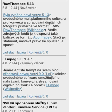
RawTherapee 5.13
5.8. 12:44 | Nová verze
Byla vydána nová verze 5.13
svobodného multiplatformního softwaru
pro konverzi a zpracování digitálních
fotografií primárně ve formátů RAW
RawTherapee
(
Wikipedie
). Vedle
zdrojových kódů je k dispozici také
balíček ve formátu
AppImage
. Stačí jej
stáhnout, nastavit právo ke spuštění a
spustit.
Ladislav Hagara
|
Komentářů: 0
FFmpeg 9.0 "Lei"
4.8. 20:44 | Zajímavý článek
Jean-Baptiste Kempf na svém blogu
představil novou verzi 9.0 "Lei"
kolekce
svobodného softwaru umožňujícího
nahrávání, konverzi a streamovaní
digitálního zvuku a obrazu
FFmpeg
(
Wikipedie
).
Ladislav Hagara
|
Komentářů: 0
NVIDIA sponzorem služby Linux
Vendor Firmware Service (LVFS)
4.8. 20:11 | Komunita