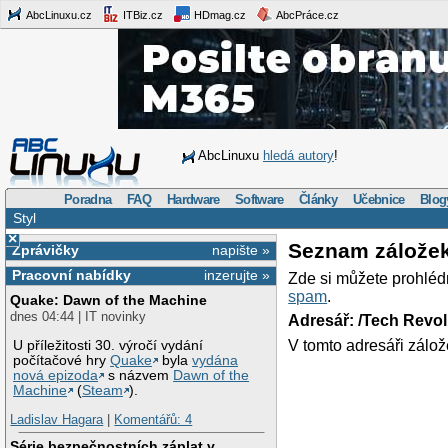
AbcLinuxu.cz
ITBiz.cz
HDmag.cz
AbcPráce.cz
AbcLinuxu
hledá autory
!
Poradna
FAQ
Hardware
Software
Články
Učebnice
Blog
Styl
×
Seznam zálože
Zprávičky
napište »
Pracovní nabídky
inzerujte »
Zde si můžete prohléd
spam
.
Quake: Dawn of the Machine
dnes 04:44 | IT novinky
Adresář: /Tech Revo
V tomto adresáři zálož
U příležitosti 30. výročí vydání
počítačové hry
Quake
byla
vydána
nová epizoda
s názvem
Dawn of the
Machine
(
Steam
).
Ladislav Hagara
|
Komentářů: 4
Série bezpečnostních záplat v