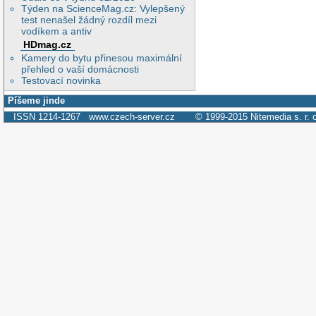
Týden na ScienceMag.cz: Vylepšený
test nenašel žádný rozdíl mezi
vodíkem a antiv
HDmag.cz
Kamery do bytu přinesou maximální
přehled o vaší domácnosti
Testovací novinka
Píšeme jinde
ISSN 1214-1267
www.czech-server.cz
© 1999-2015
Nitemedia s. r. 