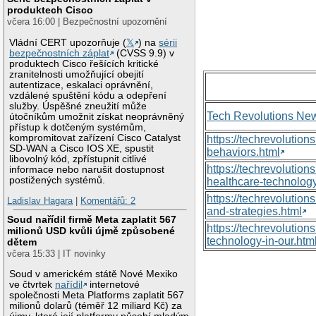
produktech Cisco
včera 16:00 | Bezpečnostní upozornění
Vládní CERT upozorňuje (
𝕏
) na
sérii
bezpečnostních záplat
(CVSS 9.9) v
produktech Cisco řešících kritické
zranitelnosti umožňující obejití
autentizace, eskalaci oprávnění,
vzdálené spuštění kódu a odepření
služby. Úspěšné zneužití může
Tech Revolutions Ne
útočníkům umožnit získat neoprávněný
přístup k dotčeným systémům,
kompromitovat zařízení Cisco Catalyst
https://techrevolutio
SD-WAN a Cisco IOS XE, spustit
behaviors.html
libovolný kód, zpřístupnit citlivé
https://techrevoluti
informace nebo narušit dostupnost
postižených systémů.
healthcare-technology
https://techrevolutio
Ladislav Hagara
|
Komentářů: 2
and-strategies.html
Soud nařídil firmě Meta zaplatit 567
https://techrevolutio
milionů USD kvůli újmě způsobené
technology-in-our.htm
dětem
včera 15:33 | IT novinky
Soud v americkém státě Nové Mexiko
ve čtvrtek
nařídil
internetové
společnosti Meta Platforms zaplatit 567
milionů dolarů (téměř 12 miliard Kč) za