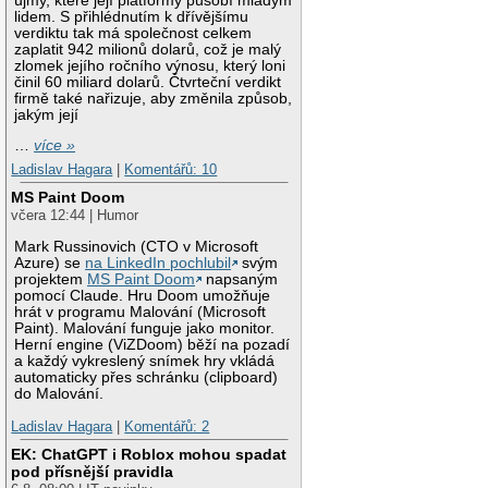
újmy, které její platformy působí mladým
lidem. S přihlédnutím k dřívějšímu
verdiktu tak má společnost celkem
zaplatit 942 milionů dolarů, což je malý
zlomek jejího ročního výnosu, který loni
činil 60 miliard dolarů. Čtvrteční verdikt
firmě také nařizuje, aby změnila způsob,
jakým její
…
více »
Ladislav Hagara
|
Komentářů: 10
MS Paint Doom
včera 12:44 | Humor
Mark Russinovich (CTO v Microsoft
Azure) se
na LinkedIn pochlubil
svým
projektem
MS Paint Doom
napsaným
pomocí Claude. Hru Doom umožňuje
hrát v programu Malování (Microsoft
Paint). Malování funguje jako monitor.
Herní engine (ViZDoom) běží na pozadí
a každý vykreslený snímek hry vkládá
automaticky přes schránku (clipboard)
do Malování.
Ladislav Hagara
|
Komentářů: 2
EK: ChatGPT i Roblox mohou spadat
pod přísnější pravidla