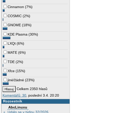
Cinnamon
(
7%
)
COSMIC
(
2%
)
GNOME
(
18%
)
KDE Plasma
(
30%
)
LXQt
(
6%
)
MATE
(
6%
)
TDE
(
2%
)
Xfce
(
15%
)
jiné/žádné
(
23%
)
Celkem 2350 hlasů
Komentářů: 30
, poslední 3.4. 20:20
Rozcestník
AbcLinuxu
Událo se v týdnu 32/2026