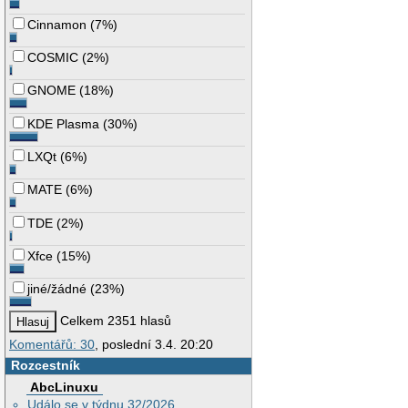
Cinnamon
(
7%
)
COSMIC
(
2%
)
GNOME
(
18%
)
KDE Plasma
(
30%
)
LXQt
(
6%
)
MATE
(
6%
)
TDE
(
2%
)
Xfce
(
15%
)
jiné/žádné
(
23%
)
Celkem 2351 hlasů
Komentářů: 30
, poslední 3.4. 20:20
Rozcestník
AbcLinuxu
Událo se v týdnu 32/2026