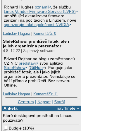
Richard Hughes
oznámil
, že službu
Linux Vendor Firmware Service (LVFS)
umožňující aktualizovat firmware
zařízení na počítačích s Linuxem, nově
sponzoruje také společnost NVIDIA
.
Ladislav Hagara
|
Komentářů: 0
SlideRshow, prohlížeč fotek, ale i
jejich organizér a prezentátor
4.8. 12:22 | Zajímavý software
Edvard Rejthar na blogu zaměstnanců
CZ.NIC
představil
svou aplikaci
SlideRshow
(
GitHub
). Funguje jako
prohlížeč fotek, ale i jako jejich
organizér a prezentátor. Neinstaluje se,
běží přímo v prohlížeči. Bez serveru.
Offline.
Ladislav Hagara
|
Komentářů: 11
Centrum
|
Napsat
|
Starší
Anketa
navrhněte »
Které desktopové prostředí na Linuxu
používáte?
Budgie
(
10%
)