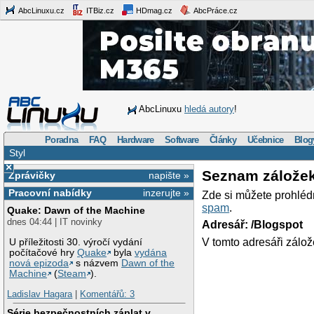
AbcLinuxu.cz
ITBiz.cz
HDmag.cz
AbcPráce.cz
AbcLinuxu
hledá autory
!
Poradna
FAQ
Hardware
Software
Články
Učebnice
Blog
Styl
×
Seznam zálože
Zprávičky
napište »
Pracovní nabídky
inzerujte »
Zde si můžete prohléd
spam
.
Quake: Dawn of the Machine
dnes 04:44 | IT novinky
Adresář: /Blogspot
V tomto adresáři zálož
U příležitosti 30. výročí vydání
počítačové hry
Quake
byla
vydána
nová epizoda
s názvem
Dawn of the
Machine
(
Steam
).
Ladislav Hagara
|
Komentářů: 3
Série bezpečnostních záplat v