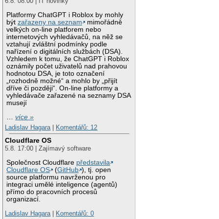
6.8. 08:00 | IT novinky
Platformy ChatGPT i Roblox by mohly
být
zařazeny na seznam
mimořádně
velkých on-line platforem nebo
internetových vyhledávačů, na něž se
vztahují zvláštní podmínky podle
nařízení o digitálních službách (DSA).
Vzhledem k tomu, že ChatGPT i Roblox
oznámily počet uživatelů nad prahovou
hodnotou DSA, je toto označení
„rozhodně možné“ a mohlo by „přijít
dříve či později“. On-line platformy a
vyhledávače zařazené na seznamy DSA
musejí
…
více »
Ladislav Hagara
|
Komentářů: 12
Cloudflare OS
5.8. 17:00 | Zajímavý software
Společnost Cloudflare
představila
Cloudflare OS
(
GitHub
), tj. open
source platformu navrženou pro
integraci umělé inteligence (agentů)
přímo do pracovních procesů
organizací.
Ladislav Hagara
|
Komentářů: 0