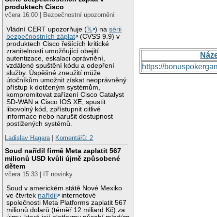
produktech Cisco
včera 16:00 | Bezpečnostní upozornění
Vládní CERT upozorňuje (
𝕏
) na
sérii
bezpečnostních záplat
(CVSS 9.9) v
produktech Cisco řešících kritické
zranitelnosti umožňující obejití
Náz
autentizace, eskalaci oprávnění,
vzdálené spuštění kódu a odepření
https://bonuspokerga
služby. Úspěšné zneužití může
útočníkům umožnit získat neoprávněný
přístup k dotčeným systémům,
kompromitovat zařízení Cisco Catalyst
SD-WAN a Cisco IOS XE, spustit
libovolný kód, zpřístupnit citlivé
informace nebo narušit dostupnost
postižených systémů.
Ladislav Hagara
|
Komentářů: 2
Soud nařídil firmě Meta zaplatit 567
milionů USD kvůli újmě způsobené
dětem
včera 15:33 | IT novinky
Soud v americkém státě Nové Mexiko
ve čtvrtek
nařídil
internetové
společnosti Meta Platforms zaplatit 567
milionů dolarů (téměř 12 miliard Kč) za