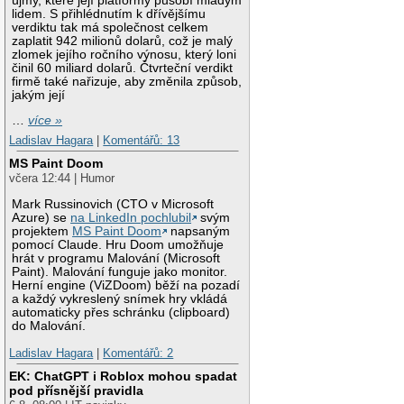
újmy, které její platformy působí mladým
lidem. S přihlédnutím k dřívějšímu
verdiktu tak má společnost celkem
zaplatit 942 milionů dolarů, což je malý
zlomek jejího ročního výnosu, který loni
činil 60 miliard dolarů. Čtvrteční verdikt
firmě také nařizuje, aby změnila způsob,
jakým její
…
více »
Ladislav Hagara
|
Komentářů: 13
MS Paint Doom
včera 12:44 | Humor
Mark Russinovich (CTO v Microsoft
Azure) se
na LinkedIn pochlubil
svým
projektem
MS Paint Doom
napsaným
pomocí Claude. Hru Doom umožňuje
hrát v programu Malování (Microsoft
Paint). Malování funguje jako monitor.
Herní engine (ViZDoom) běží na pozadí
a každý vykreslený snímek hry vkládá
automaticky přes schránku (clipboard)
do Malování.
Ladislav Hagara
|
Komentářů: 2
EK: ChatGPT i Roblox mohou spadat
pod přísnější pravidla