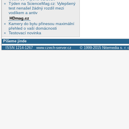
Týden na ScienceMag.cz: Vylepšený
test nenašel žádný rozdíl mezi
vodíkem a antiv
HDmag.cz
Kamery do bytu přinesou maximální
přehled o vaší domácnosti
Testovací novinka
Píšeme jinde
ISSN 1214-1267
www.czech-server.cz
© 1999-2015
Nitemedia s. r. 