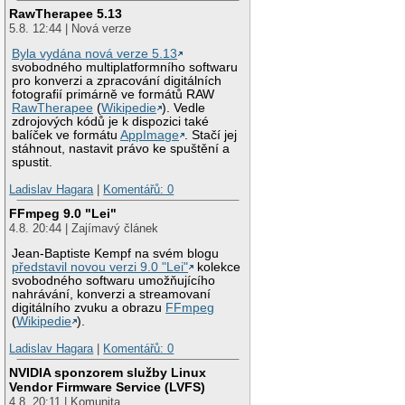
RawTherapee 5.13
5.8. 12:44 | Nová verze
Byla vydána nová verze 5.13
svobodného multiplatformního softwaru
pro konverzi a zpracování digitálních
fotografií primárně ve formátů RAW
RawTherapee
(
Wikipedie
). Vedle
zdrojových kódů je k dispozici také
balíček ve formátu
AppImage
. Stačí jej
stáhnout, nastavit právo ke spuštění a
spustit.
Ladislav Hagara
|
Komentářů: 0
FFmpeg 9.0 "Lei"
4.8. 20:44 | Zajímavý článek
Jean-Baptiste Kempf na svém blogu
představil novou verzi 9.0 "Lei"
kolekce
svobodného softwaru umožňujícího
nahrávání, konverzi a streamovaní
digitálního zvuku a obrazu
FFmpeg
(
Wikipedie
).
Ladislav Hagara
|
Komentářů: 0
NVIDIA sponzorem služby Linux
Vendor Firmware Service (LVFS)
4.8. 20:11 | Komunita