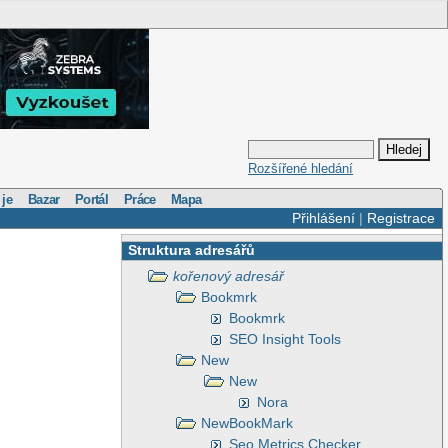
Rozšířené hledání
 je
Bazar
Portál
Práce
Mapa
Přihlášení
|
Registrace
Struktura adresářů
kořenový adresář
Bookmrk
Bookmrk
SEO Insight Tools
New
New
Nora
NewBookMark
Seo Metrics Checker