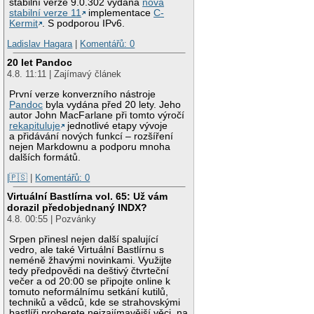
stabilní verze 9.0.302 vydána
nová
stabilní verze 11
implementace
C-
Kermit
. S podporou IPv6.
Ladislav Hagara
|
Komentářů: 0
20 let Pandoc
4.8. 11:11 | Zajímavý článek
První verze konverzního nástroje
Pandoc
byla vydána před 20 lety. Jeho
autor John MacFarlane při tomto výročí
rekapituluje
jednotlivé etapy vývoje
a přidávání nových funkcí – rozšíření
nejen Markdownu a podporu mnoha
dalších formátů.
|🇵🇸
|
Komentářů: 0
Virtuální Bastlírna vol. 65: Už vám
dorazil předobjednaný INDX?
4.8. 00:55 | Pozvánky
Srpen přinesl nejen další spalující
vedro, ale také Virtuální Bastlírnu s
neméně žhavými novinkami. Využijte
tedy předpovědi na deštivý čtvrteční
večer a od 20:00 se připojte online k
tomuto neformálnímu setkání kutilů,
techniků a vědců, kde se strahovskými
bastlíři proberete nejzajímavější věci, na