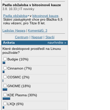
Padla obžaloba v bitcoinové kauze
3.8. 16:33 | IT novinky
Padla obžaloba
v
bitcoinové kauze
.
Státní zástupkyně chce pro Blažka 6,5
roku vězení, pro Titze 8 let.
Ladislav Hagara
|
Komentářů: 3
Centrum
|
Napsat
|
Starší
Anketa
navrhněte »
Které desktopové prostředí na Linuxu
používáte?
Budgie
(
10%
)
Cinnamon
(
7%
)
COSMIC
(
2%
)
GNOME
(
18%
)
KDE Plasma
(
30%
)
LXQt
(
6%
)