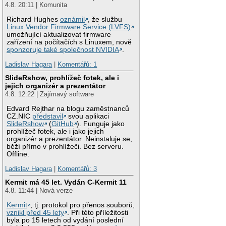
4.8. 20:11 | Komunita
Richard Hughes
oznámil
, že službu
Linux Vendor Firmware Service (LVFS)
umožňující aktualizovat firmware
zařízení na počítačích s Linuxem, nově
sponzoruje také společnost NVIDIA
.
Ladislav Hagara
|
Komentářů: 1
SlideRshow, prohlížeč fotek, ale i
jejich organizér a prezentátor
4.8. 12:22 | Zajímavý software
Edvard Rejthar na blogu zaměstnanců
CZ.NIC
představil
svou aplikaci
SlideRshow
(
GitHub
). Funguje jako
prohlížeč fotek, ale i jako jejich
organizér a prezentátor. Neinstaluje se,
běží přímo v prohlížeči. Bez serveru.
Offline.
Ladislav Hagara
|
Komentářů: 3
Kermit má 45 let. Vydán C-Kermit 11
4.8. 11:44 | Nová verze
Kermit
, tj. protokol pro přenos souborů,
vznikl před 45 lety
. Při této příležitosti
byla po 15 letech od vydání poslední