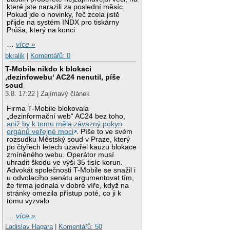
které jste narazili za poslední měsíc.
Pokud jde o novinky, řeč zcela jistě
přijde na systém INDX pro tiskárny
Průša, který na konci
…
více »
bkralik
|
Komentářů: 0
T-Mobile nikdo k blokaci
‚dezinfowebu‘ AC24 nenutil, píše
soud
3.8. 17:22 | Zajímavý článek
Firma T-Mobile blokovala
„dezinformační web“ AC24 bez toho,
aniž by k tomu měla závazný pokyn
orgánů veřejné moci
. Píše to ve svém
rozsudku Městský soud v Praze, který
po čtyřech letech uzavřel kauzu blokace
zmíněného webu. Operátor musí
uhradit škodu ve výši 35 tisíc korun.
Advokát společnosti T-Mobile se snažil i
u odvolacího senátu argumentovat tím,
že firma jednala v dobré víře, když na
stránky omezila přístup poté, co ji k
tomu vyzvalo
…
více »
Ladislav Hagara
|
Komentářů: 50