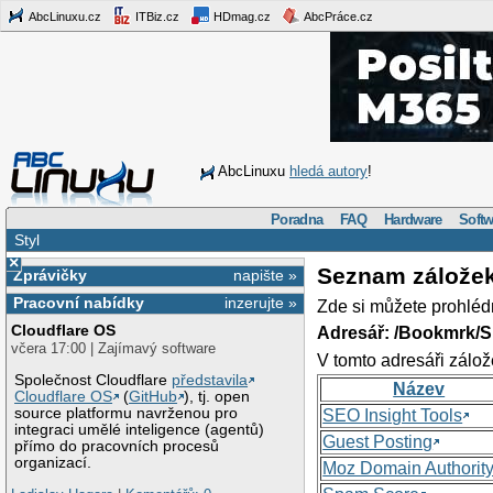
AbcLinuxu.cz
ITBiz.cz
HDmag.cz
AbcPráce.cz
AbcLinuxu
hledá autory
!
Poradna
FAQ
Hardware
Softw
Styl
×
Seznam zálože
Zprávičky
napište »
Pracovní nabídky
inzerujte »
Zde si můžete prohléd
Cloudflare OS
Adresář: /Bookmrk/S
včera 17:00 | Zajímavý software
V tomto adresáři zálož
Společnost Cloudflare
představila
Název
Cloudflare OS
(
GitHub
), tj. open
source platformu navrženou pro
SEO Insight Tools
integraci umělé inteligence (agentů)
Guest Posting
přímo do pracovních procesů
organizací.
Moz Domain Authorit