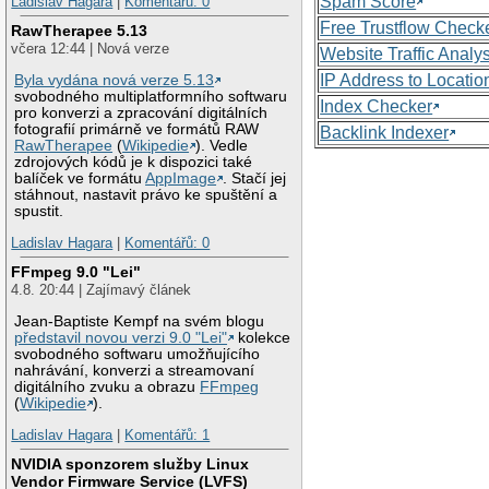
Spam Score
Ladislav Hagara
|
Komentářů: 0
Free Trustflow Check
RawTherapee 5.13
včera 12:44 | Nová verze
Website Traffic Analy
IP Address to Locatio
Byla vydána nová verze 5.13
svobodného multiplatformního softwaru
Index Checker
pro konverzi a zpracování digitálních
fotografií primárně ve formátů RAW
Backlink Indexer
RawTherapee
(
Wikipedie
). Vedle
zdrojových kódů je k dispozici také
balíček ve formátu
AppImage
. Stačí jej
stáhnout, nastavit právo ke spuštění a
spustit.
Ladislav Hagara
|
Komentářů: 0
FFmpeg 9.0 "Lei"
4.8. 20:44 | Zajímavý článek
Jean-Baptiste Kempf na svém blogu
představil novou verzi 9.0 "Lei"
kolekce
svobodného softwaru umožňujícího
nahrávání, konverzi a streamovaní
digitálního zvuku a obrazu
FFmpeg
(
Wikipedie
).
Ladislav Hagara
|
Komentářů: 1
NVIDIA sponzorem služby Linux
Vendor Firmware Service (LVFS)