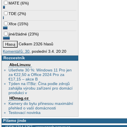
MATE
(
6%
)
TDE
(
2%
)
Xfce
(
15%
)
jiné/žádné
(
23%
)
Celkem 2326 hlasů
Komentářů: 30
, poslední 3.4. 20:20
Rozcestník
AbcLinuxu
Ušetřete 30 %: Windows 11 Pro jen
za €22,50 a Office 2024 Pro za
€17,15 – akce B
Týden na ITBiz: Čína podle zdrojů
zahájila výrobu zařízení pro domácí
produkci v
HDmag.cz
Kamery do bytu přinesou maximální
přehled o vaší domácnosti
Testovací novinka
Píšeme jinde