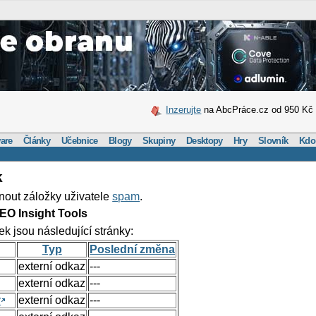
Inzerujte
na AbcPráce.cz od 950 Kč
are
Články
Učebnice
Blogy
Skupiny
Desktopy
Hry
Slovník
Kdo
k
nout záložky uživatele
spam
.
EO Insight Tools
ek jsou následující stránky:
Typ
Poslední změna
externí odkaz
---
externí odkaz
---
y
externí odkaz
---