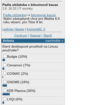
Padla obžaloba v bitcoinové kauze
3.8. 16:33 | IT novinky
Padla obžaloba
v
bitcoinové kauze
.
Státní zástupkyně chce pro Blažka 6,5
roku vězení, pro Titze 8 let.
Ladislav Hagara
|
Komentářů: 3
Centrum
|
Napsat
|
Starší
Anketa
navrhněte »
Které desktopové prostředí na Linuxu
používáte?
Budgie
(
10%
)
Cinnamon
(
7%
)
COSMIC
(
2%
)
GNOME
(
18%
)
KDE Plasma
(
30%
)
LXQt
(
6%
)