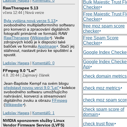
Ladislav Hagara
|
Komentářů: 0
Bulk Majestic Trust F
Checker
RawTherapee 5.13
včera 12:44 | Nová verze
Free Majestic Trust F
Checker
Byla vydána nová verze 5.13
svobodného multiplatformního softwaru
free moz spam score
pro konverzi a zpracování digitálních
checker
fotografií primárně ve formátů RAW
Free Spam Score
RawTherapee
(
Wikipedie
). Vedle
zdrojových kódů je k dispozici také
Checker
balíček ve formátu
AppImage
. Stačí jej
stáhnout, nastavit právo ke spuštění a
Google Index Checke
spustit.
Google Index Checke
Ladislav Hagara
|
Komentářů: 0
Api
FFmpeg 9.0 "Lei"
4.8. 20:44 | Zajímavý článek
check domain metrics
Jean-Baptiste Kempf na svém blogu
představil novou verzi 9.0 "Lei"
kolekce
check moz metrics
svobodného softwaru umožňujícího
nahrávání, konverzi a streamovaní
check moz spam scor
digitálního zvuku a obrazu
FFmpeg
(
Wikipedie
).
check spam score of
Ladislav Hagara
|
Komentářů: 1
domain
NVIDIA sponzorem služby Linux
check trust flow
Vendor Firmware Service (LVFS)