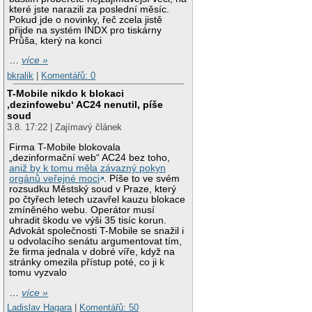
které jste narazili za poslední měsíc.
Pokud jde o novinky, řeč zcela jistě
přijde na systém INDX pro tiskárny
Průša, který na konci
…
více »
bkralik
|
Komentářů: 0
T-Mobile nikdo k blokaci
‚dezinfowebu‘ AC24 nenutil, píše
soud
3.8. 17:22 | Zajímavý článek
Firma T-Mobile blokovala
„dezinformační web“ AC24 bez toho,
aniž by k tomu měla závazný pokyn
orgánů veřejné moci
. Píše to ve svém
rozsudku Městský soud v Praze, který
po čtyřech letech uzavřel kauzu blokace
zmíněného webu. Operátor musí
uhradit škodu ve výši 35 tisíc korun.
Advokát společnosti T-Mobile se snažil i
u odvolacího senátu argumentovat tím,
že firma jednala v dobré víře, když na
stránky omezila přístup poté, co ji k
tomu vyzvalo
…
více »
Ladislav Hagara
|
Komentářů: 50