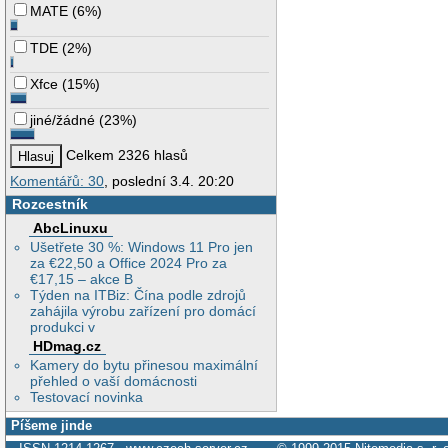
MATE
(
6%
)
TDE
(
2%
)
Xfce
(
15%
)
jiné/žádné
(
23%
)
Celkem 2326 hlasů
Komentářů: 30
, poslední 3.4. 20:20
Rozcestník
AbcLinuxu
Ušetřete 30 %: Windows 11 Pro jen
za €22,50 a Office 2024 Pro za
€17,15 – akce B
Týden na ITBiz: Čína podle zdrojů
zahájila výrobu zařízení pro domácí
produkci v
HDmag.cz
Kamery do bytu přinesou maximální
přehled o vaší domácnosti
Testovací novinka
Píšeme jinde