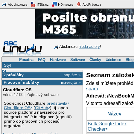
AbcLinuxu.cz
ITBiz.cz
HDmag.cz
AbcPráce.cz
AbcLinuxu
hledá autory
!
Poradna
FAQ
Hardware
Software
Články
Učebnice
Blog
Styl
×
Seznam zálože
Zprávičky
napište »
Pracovní nabídky
inzerujte »
Zde si můžete prohléd
spam
.
Cloudflare OS
včera 17:00 | Zajímavý software
Adresář: /NewBookM
V tomto adresáři zálož
Společnost Cloudflare
představila
Cloudflare OS
(
GitHub
), tj. open
source platformu navrženou pro
Název
integraci umělé inteligence (agentů)
přímo do pracovních procesů
Bulk Google Index
organizací.
Checker