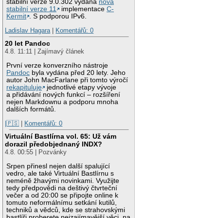
stabilní verze 9.0.302 vydána
nová
stabilní verze 11
implementace
C-
Kermit
. S podporou IPv6.
Ladislav Hagara
|
Komentářů: 0
20 let Pandoc
4.8. 11:11 | Zajímavý článek
První verze konverzního nástroje
Pandoc
byla vydána před 20 lety. Jeho
autor John MacFarlane při tomto výročí
rekapituluje
jednotlivé etapy vývoje
a přidávání nových funkcí – rozšíření
nejen Markdownu a podporu mnoha
dalších formátů.
|🇵🇸
|
Komentářů: 0
Virtuální Bastlírna vol. 65: Už vám
dorazil předobjednaný INDX?
4.8. 00:55 | Pozvánky
Srpen přinesl nejen další spalující
vedro, ale také Virtuální Bastlírnu s
neméně žhavými novinkami. Využijte
tedy předpovědi na deštivý čtvrteční
večer a od 20:00 se připojte online k
tomuto neformálnímu setkání kutilů,
techniků a vědců, kde se strahovskými
bastlíři proberete nejzajímavější věci, na