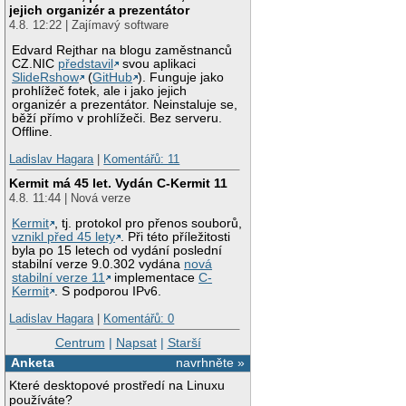
jejich organizér a prezentátor
4.8. 12:22 | Zajímavý software
Edvard Rejthar na blogu zaměstnanců
CZ.NIC
představil
svou aplikaci
SlideRshow
(
GitHub
). Funguje jako
prohlížeč fotek, ale i jako jejich
organizér a prezentátor. Neinstaluje se,
běží přímo v prohlížeči. Bez serveru.
Offline.
Ladislav Hagara
|
Komentářů: 11
Kermit má 45 let. Vydán C-Kermit 11
4.8. 11:44 | Nová verze
Kermit
, tj. protokol pro přenos souborů,
vznikl před 45 lety
. Při této příležitosti
byla po 15 letech od vydání poslední
stabilní verze 9.0.302 vydána
nová
stabilní verze 11
implementace
C-
Kermit
. S podporou IPv6.
Ladislav Hagara
|
Komentářů: 0
Centrum
|
Napsat
|
Starší
Anketa
navrhněte »
Které desktopové prostředí na Linuxu
používáte?