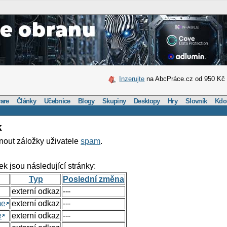
Inzerujte
na AbcPráce.cz od 950 Kč
are
Články
Učebnice
Blogy
Skupiny
Desktopy
Hry
Slovník
Kdo
k
nout záložky uživatele
spam
.
ek jsou následující stránky:
Typ
Poslední změna
externí odkaz
---
me
externí odkaz
---
e
externí odkaz
---