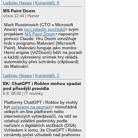
Ladislav Hagara
|
Komentářů: 8
MS Paint Doom
včera 12:44 | Humor
Mark Russinovich (CTO v Microsoft
Azure) se
na LinkedIn pochlubil
svým
projektem
MS Paint Doom
napsaným
pomocí Claude. Hru Doom umožňuje
hrát v programu Malování (Microsoft
Paint). Malování funguje jako monitor.
Herní engine (ViZDoom) běží na pozadí
a každý vykreslený snímek hry vkládá
automaticky přes schránku (clipboard)
do Malování.
Ladislav Hagara
|
Komentářů: 2
EK: ChatGPT i Roblox mohou spadat
pod přísnější pravidla
6.8. 08:00 | IT novinky
Platformy ChatGPT i Roblox by mohly
být
zařazeny na seznam
mimořádně
velkých on-line platforem nebo
internetových vyhledávačů, na něž se
vztahují zvláštní podmínky podle
nařízení o digitálních službách (DSA).
Vzhledem k tomu, že ChatGPT i Roblox
oznámily počet uživatelů nad prahovou