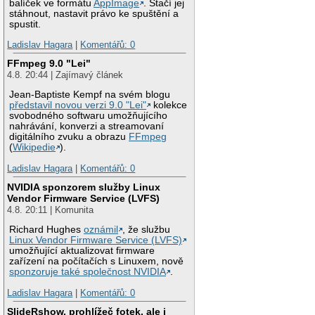
balíček ve formátu
AppImage
. Stačí jej
stáhnout, nastavit právo ke spuštění a
spustit.
Ladislav Hagara
|
Komentářů: 0
FFmpeg 9.0 "Lei"
4.8. 20:44 | Zajímavý článek
Jean-Baptiste Kempf na svém blogu
představil novou verzi 9.0 "Lei"
kolekce
svobodného softwaru umožňujícího
nahrávání, konverzi a streamovaní
digitálního zvuku a obrazu
FFmpeg
(
Wikipedie
).
Ladislav Hagara
|
Komentářů: 0
NVIDIA sponzorem služby Linux
Vendor Firmware Service (LVFS)
4.8. 20:11 | Komunita
Richard Hughes
oznámil
, že službu
Linux Vendor Firmware Service (LVFS)
umožňující aktualizovat firmware
zařízení na počítačích s Linuxem, nově
sponzoruje také společnost NVIDIA
.
Ladislav Hagara
|
Komentářů: 0
SlideRshow, prohlížeč fotek, ale i