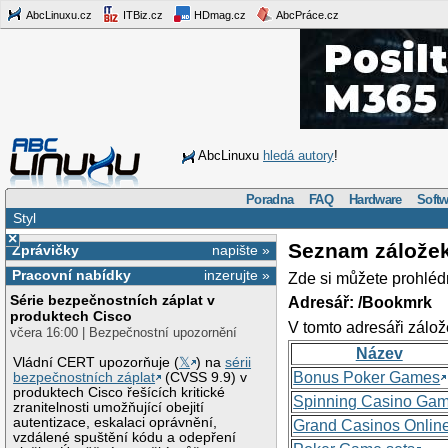
AbcLinuxu.cz
ITBiz.cz
HDmag.cz
AbcPráce.cz
AbcLinuxu
hledá autory
!
Poradna
FAQ
Hardware
Softw
Styl
×
Seznam zálože
Zprávičky
napište »
Pracovní nabídky
inzerujte »
Zde si můžete prohléd
Série bezpečnostních záplat v
Adresář: /Bookmrk
produktech Cisco
V tomto adresáři zálož
včera 16:00 | Bezpečnostní upozornění
Název
Vládní CERT upozorňuje (
𝕏
) na
sérii
Bonus Poker Games
bezpečnostních záplat
(CVSS 9.9) v
produktech Cisco řešících kritické
Spinning Casino Ga
zranitelnosti umožňující obejití
autentizace, eskalaci oprávnění,
Grand Casinos Onlin
vzdálené spuštění kódu a odepření