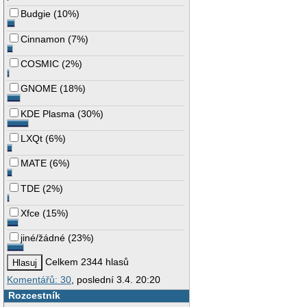
Budgie
(
10%
)
Cinnamon
(
7%
)
COSMIC
(
2%
)
GNOME
(
18%
)
KDE Plasma
(
30%
)
LXQt
(
6%
)
MATE
(
6%
)
TDE
(
2%
)
Xfce
(
15%
)
jiné/žádné
(
23%
)
Celkem 2344 hlasů
Komentářů: 30
, poslední 3.4. 20:20
Rozcestník