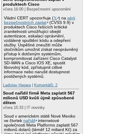
produktech Cisco
včera 16:00 | Bezpečnostní upozornění
Vládní CERT upozorňuje (
𝕏
) na
sérii
bezpečnostních záplat
(CVSS 9.9) v
produktech Cisco řešících kritické
zranitelnosti umožňující obejití
autentizace, eskalaci oprávnění,
vzdálené spuštění kódu a odepření
služby. Úspěšné zneužití může
útočníkům umožnit získat neoprávněný
přístup k dotčeným systémům,
kompromitovat zařízení Cisco Catalyst
SD-WAN a Cisco IOS XE, spustit
libovolný kód, zpřístupnit citlivé
informace nebo narušit dostupnost
postižených systémů.
Ladislav Hagara
|
Komentářů: 2
Soud nařídil firmě Meta zaplatit 567
milionů USD kvůli újmě způsobené
dětem
včera 15:33 | IT novinky
Soud v americkém státě Nové Mexiko
ve čtvrtek
nařídil
internetové
společnosti Meta Platforms zaplatit 567
milionů dolarů (téměř 12 miliard Kč) za