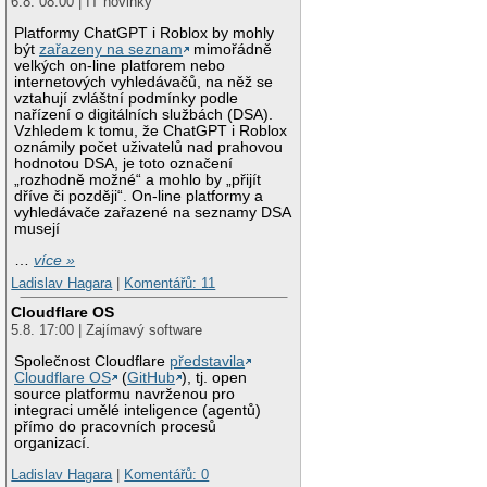
6.8. 08:00 | IT novinky
Platformy ChatGPT i Roblox by mohly
být
zařazeny na seznam
mimořádně
velkých on-line platforem nebo
internetových vyhledávačů, na něž se
vztahují zvláštní podmínky podle
nařízení o digitálních službách (DSA).
Vzhledem k tomu, že ChatGPT i Roblox
oznámily počet uživatelů nad prahovou
hodnotou DSA, je toto označení
„rozhodně možné“ a mohlo by „přijít
dříve či později“. On-line platformy a
vyhledávače zařazené na seznamy DSA
musejí
…
více »
Ladislav Hagara
|
Komentářů: 11
Cloudflare OS
5.8. 17:00 | Zajímavý software
Společnost Cloudflare
představila
Cloudflare OS
(
GitHub
), tj. open
source platformu navrženou pro
integraci umělé inteligence (agentů)
přímo do pracovních procesů
organizací.
Ladislav Hagara
|
Komentářů: 0