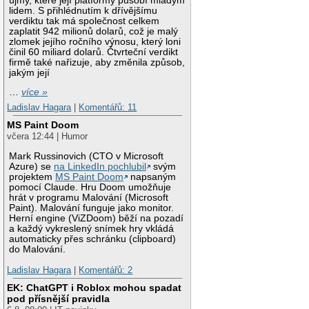
újmy, které její platformy působí mladým
lidem. S přihlédnutím k dřívějšímu
verdiktu tak má společnost celkem
zaplatit 942 milionů dolarů, což je malý
zlomek jejího ročního výnosu, který loni
činil 60 miliard dolarů. Čtvrteční verdikt
firmě také nařizuje, aby změnila způsob,
jakým její
…
více »
Ladislav Hagara
|
Komentářů: 11
MS Paint Doom
včera 12:44 | Humor
Mark Russinovich (CTO v Microsoft
Azure) se
na LinkedIn pochlubil
svým
projektem
MS Paint Doom
napsaným
pomocí Claude. Hru Doom umožňuje
hrát v programu Malování (Microsoft
Paint). Malování funguje jako monitor.
Herní engine (ViZDoom) běží na pozadí
a každý vykreslený snímek hry vkládá
automaticky přes schránku (clipboard)
do Malování.
Ladislav Hagara
|
Komentářů: 2
EK: ChatGPT i Roblox mohou spadat
pod přísnější pravidla