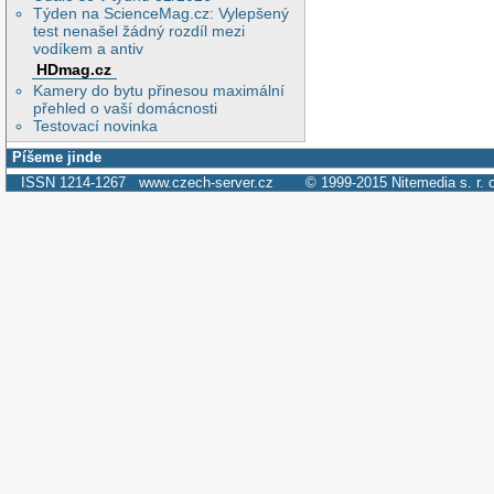
Týden na ScienceMag.cz: Vylepšený
test nenašel žádný rozdíl mezi
vodíkem a antiv
HDmag.cz
Kamery do bytu přinesou maximální
přehled o vaší domácnosti
Testovací novinka
Píšeme jinde
ISSN 1214-1267
www.czech-server.cz
© 1999-2015
Nitemedia s. r. 