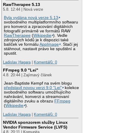
RawTherapee 5.13
5.8. 12:44 | Nová verze
Byla vydána nová verze 5.13
svobodného multiplatformního softwaru
pro konverzi a zpracování digitálních
fotografií primárně ve formátů RAW
RawTherapee
(
Wikipedie
). Vedle
zdrojových kódů je k dispozici také
balíček ve formátu
AppImage
. Stačí jej
stáhnout, nastavit právo ke spuštění a
spustit.
Ladislav Hagara
|
Komentářů: 0
FFmpeg 9.0 "Lei"
4.8. 20:44 | Zajímavý článek
Jean-Baptiste Kempf na svém blogu
představil novou verzi 9.0 "Lei"
kolekce
svobodného softwaru umožňujícího
nahrávání, konverzi a streamovaní
digitálního zvuku a obrazu
FFmpeg
(
Wikipedie
).
Ladislav Hagara
|
Komentářů: 0
NVIDIA sponzorem služby Linux
Vendor Firmware Service (LVFS)
4.8. 20:11 | Komunita