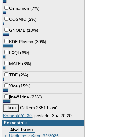
Cinnamon
(
7%
)
COSMIC
(
2%
)
GNOME
(
18%
)
KDE Plasma
(
30%
)
LXQt
(
6%
)
MATE
(
6%
)
TDE
(
2%
)
Xfce
(
15%
)
jiné/žádné
(
23%
)
Celkem 2351 hlasů
Komentářů: 30
, poslední 3.4. 20:20
Rozcestník
AbcLinuxu
Událo se v týdnu 32/2026