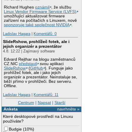
Richard Hughes
oznámil
, že službu
Linux Vendor Firmware Service (LVFS)
umožňující aktualizovat firmware
zařízení na počítačích s Linuxem, nově
sponzoruje také společnost NVIDIA
.
Ladislav Hagara
|
Komentářů: 0
SlideRshow, prohlížeč fotek, ale i
jejich organizér a prezentátor
4.8. 12:22 | Zajímavý software
Edvard Rejthar na blogu zaměstnanců
CZ.NIC
představil
svou aplikaci
SlideRshow
(
GitHub
). Funguje jako
prohlížeč fotek, ale i jako jejich
organizér a prezentátor. Neinstaluje se,
běží přímo v prohlížeči. Bez serveru.
Offline.
Ladislav Hagara
|
Komentářů: 11
Centrum
|
Napsat
|
Starší
Anketa
navrhněte »
Které desktopové prostředí na Linuxu
používáte?
Budgie
(
10%
)