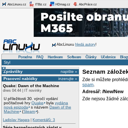
AbcLinuxu.cz
ITBiz.cz
HDmag.cz
AbcPráce.cz
AbcLinuxu
hledá autory
!
Poradna
FAQ
Hardware
Software
Články
Učebnice
Blog
Styl
×
Seznam zálože
Zprávičky
napište »
Pracovní nabídky
inzerujte »
Zde si můžete prohléd
spam
.
Quake: Dawn of the Machine
dnes 04:44 | IT novinky
Adresář: /New/New
Zde nejsou žádné zálo
U příležitosti 30. výročí vydání
počítačové hry
Quake
byla
vydána
nová epizoda
s názvem
Dawn of the
Machine
(
Steam
).
Ladislav Hagara
|
Komentářů: 3
Série bezpečnostních záplat v