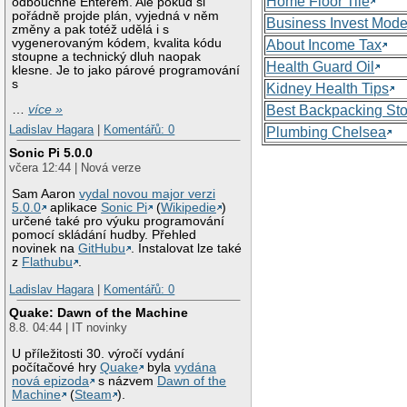
Home Floor Tile
odbouchne Enterem. Ale pokud si
pořádně projde plán, vyjedná v něm
Business Invest Mode
změny a pak totéž udělá i s
vygenerovaným kódem, kvalita kódu
About Income Tax
stoupne a technický dluh naopak
Health Guard Oil
klesne. Je to jako párové programování
s
Kidney Health Tips
Best Backpacking St
…
více »
Ladislav Hagara
|
Komentářů: 0
Plumbing Chelsea
Sonic Pi 5.0.0
včera 12:44 | Nová verze
Sam Aaron
vydal novou major verzi
5.0.0
aplikace
Sonic Pi
(
Wikipedie
)
určené také pro výuku programování
pomocí skládání hudby. Přehled
novinek na
GitHubu
. Instalovat lze také
z
Flathubu
.
Ladislav Hagara
|
Komentářů: 0
Quake: Dawn of the Machine
8.8. 04:44 | IT novinky
U příležitosti 30. výročí vydání
počítačové hry
Quake
byla
vydána
nová epizoda
s názvem
Dawn of the
Machine
(
Steam
).