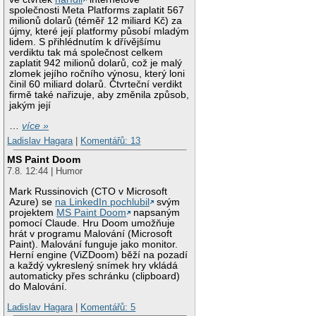
společnosti Meta Platforms zaplatit 567
milionů dolarů (téměř 12 miliard Kč) za
újmy, které její platformy působí mladým
lidem. S přihlédnutím k dřívějšímu
verdiktu tak má společnost celkem
zaplatit 942 milionů dolarů, což je malý
zlomek jejího ročního výnosu, který loni
činil 60 miliard dolarů. Čtvrteční verdikt
firmě také nařizuje, aby změnila způsob,
jakým její
…
více »
Ladislav Hagara
|
Komentářů: 13
MS Paint Doom
7.8. 12:44 | Humor
Mark Russinovich (CTO v Microsoft
Azure) se
na LinkedIn pochlubil
svým
projektem
MS Paint Doom
napsaným
pomocí Claude. Hru Doom umožňuje
hrát v programu Malování (Microsoft
Paint). Malování funguje jako monitor.
Herní engine (ViZDoom) běží na pozadí
a každý vykreslený snímek hry vkládá
automaticky přes schránku (clipboard)
do Malování.
Ladislav Hagara
|
Komentářů: 5