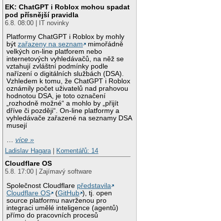
EK: ChatGPT i Roblox mohou spadat
pod přísnější pravidla
6.8. 08:00 | IT novinky
Platformy ChatGPT i Roblox by mohly
být
zařazeny na seznam
mimořádně
velkých on-line platforem nebo
internetových vyhledávačů, na něž se
vztahují zvláštní podmínky podle
nařízení o digitálních službách (DSA).
Vzhledem k tomu, že ChatGPT i Roblox
oznámily počet uživatelů nad prahovou
hodnotou DSA, je toto označení
„rozhodně možné“ a mohlo by „přijít
dříve či později“. On-line platformy a
vyhledávače zařazené na seznamy DSA
musejí
…
více »
Ladislav Hagara
|
Komentářů: 14
Cloudflare OS
5.8. 17:00 | Zajímavý software
Společnost Cloudflare
představila
Cloudflare OS
(
GitHub
), tj. open
source platformu navrženou pro
integraci umělé inteligence (agentů)
přímo do pracovních procesů