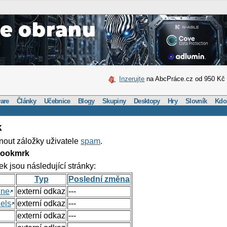
Inzerujte
na AbcPráce.cz od 950 Kč
are
Články
Učebnice
Blogy
Skupiny
Desktopy
Hry
Slovník
Kdo
k
nout záložky uživatele
spam
.
Bookmrk
ek jsou následující stránky:
Typ
Poslední změna
ine
externí odkaz
---
els
externí odkaz
---
externí odkaz
---