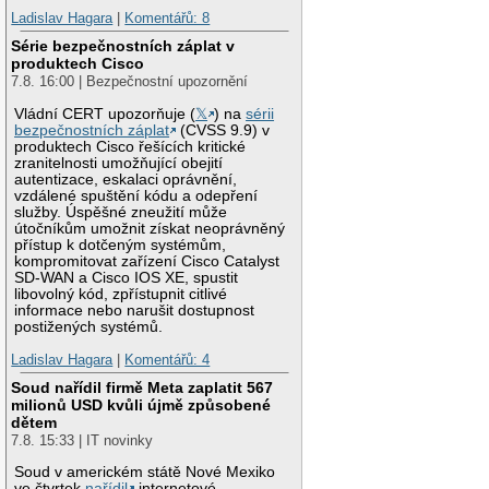
Ladislav Hagara
|
Komentářů: 8
Série bezpečnostních záplat v
produktech Cisco
7.8. 16:00 | Bezpečnostní upozornění
Vládní CERT upozorňuje (
𝕏
) na
sérii
bezpečnostních záplat
(CVSS 9.9) v
produktech Cisco řešících kritické
zranitelnosti umožňující obejití
autentizace, eskalaci oprávnění,
vzdálené spuštění kódu a odepření
služby. Úspěšné zneužití může
útočníkům umožnit získat neoprávněný
přístup k dotčeným systémům,
kompromitovat zařízení Cisco Catalyst
SD-WAN a Cisco IOS XE, spustit
libovolný kód, zpřístupnit citlivé
informace nebo narušit dostupnost
postižených systémů.
Ladislav Hagara
|
Komentářů: 4
Soud nařídil firmě Meta zaplatit 567
milionů USD kvůli újmě způsobené
dětem
7.8. 15:33 | IT novinky
Soud v americkém státě Nové Mexiko
ve čtvrtek
nařídil
internetové