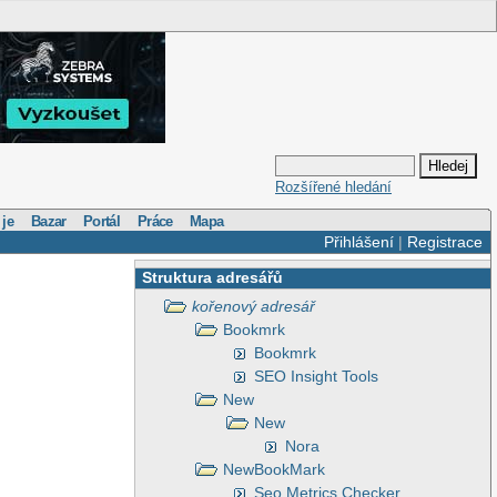
Rozšířené hledání
 je
Bazar
Portál
Práce
Mapa
Přihlášení
|
Registrace
Struktura adresářů
kořenový adresář
Bookmrk
Bookmrk
SEO Insight Tools
New
New
Nora
NewBookMark
Seo Metrics Checker