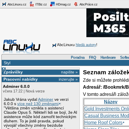
AbcLinuxu.cz
ITBiz.cz
HDmag.cz
AbcPráce.cz
AbcLinuxu
hledá autory
!
Poradna
FAQ
Hardware
Softw
Styl
×
Seznam zálože
Zprávičky
napište »
Pracovní nabídky
inzerujte »
Zde si můžete prohléd
Adminer 6.0.0
Adresář: /Bookmrk/
včera 17:22 | Nová verze
V tomto adresáři zálož
Jakub Vrána vydal
Adminer
ve verzi
Název
6.0.0 s
více než 130 změnami
:
"Většina změn vznikla s asistencí
Gold Investments Onl
Claude Opus 5. Někteří lidi se bojí, že AI
Casual Business Mod
asistence může kód zamořit technickým
dluhem. To je jistě pravda, pokud
Home Roof Colors
vývojář všechny změny bezduše