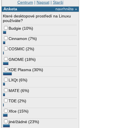
Centrum
|
Napsat
|
Starší
Anketa
navrhněte »
Které desktopové prostředí na Linuxu
používáte?
Budgie
(
10%
)
Cinnamon
(
7%
)
COSMIC
(
2%
)
GNOME
(
18%
)
KDE Plasma
(
30%
)
LXQt
(
6%
)
MATE
(
6%
)
TDE
(
2%
)
Xfce
(
15%
)
jiné/žádné
(
23%
)