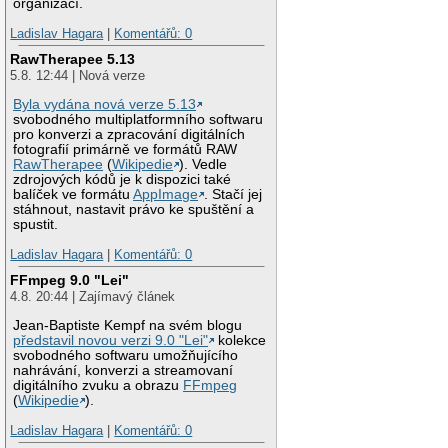
organizací.
Ladislav Hagara
|
Komentářů: 0
RawTherapee 5.13
5.8. 12:44 | Nová verze
Byla vydána nová verze 5.13
svobodného multiplatformního softwaru
pro konverzi a zpracování digitálních
fotografií primárně ve formátů RAW
RawTherapee
(
Wikipedie
). Vedle
zdrojových kódů je k dispozici také
balíček ve formátu
AppImage
. Stačí jej
stáhnout, nastavit právo ke spuštění a
spustit.
Ladislav Hagara
|
Komentářů: 0
FFmpeg 9.0 "Lei"
4.8. 20:44 | Zajímavý článek
Jean-Baptiste Kempf na svém blogu
představil novou verzi 9.0 "Lei"
kolekce
svobodného softwaru umožňujícího
nahrávání, konverzi a streamovaní
digitálního zvuku a obrazu
FFmpeg
(
Wikipedie
).
Ladislav Hagara
|
Komentářů: 0