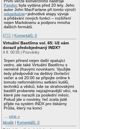
První verze konverzního nástroje
Pandoc
byla vydána před 20 lety. Jeho
autor John MacFarlane při tomto výročí
rekapituluje
jednotlivé etapy vývoje
a přidávání nových funkcí – rozšíření
nejen Markdownu a podporu mnoha
dalších formátů.
|🇵🇸
|
Komentářů: 0
Virtuální Bastlírna vol. 65: Už vám
dorazil předobjednaný INDX?
4.8. 00:55 | Pozvánky
Srpen přinesl nejen další spalující
vedro, ale také Virtuální Bastlírnu s
neméně žhavými novinkami. Využijte
tedy předpovědi na deštivý čtvrteční
večer a od 20:00 se připojte online k
tomuto neformálnímu setkání kutilů,
techniků a vědců, kde se strahovskými
bastlíři proberete nejzajímavější věci, na
které jste narazili za poslední měsíc.
Pokud jde o novinky, řeč zcela jistě
přijde na systém INDX pro tiskárny
Průša, který na konci
…
více »
bkralik
|
Komentářů: 0