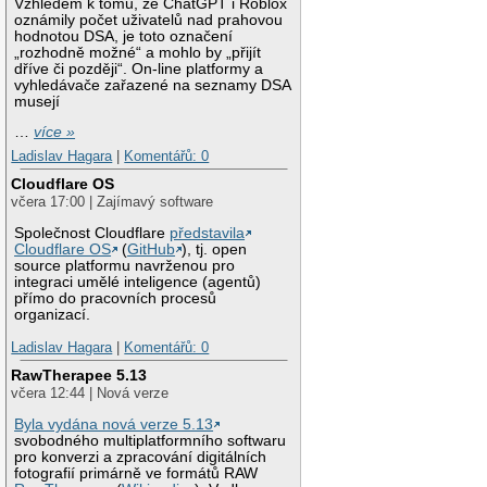
Vzhledem k tomu, že ChatGPT i Roblox
oznámily počet uživatelů nad prahovou
hodnotou DSA, je toto označení
„rozhodně možné“ a mohlo by „přijít
dříve či později“. On-line platformy a
vyhledávače zařazené na seznamy DSA
musejí
…
více »
Ladislav Hagara
|
Komentářů: 0
Cloudflare OS
včera 17:00 | Zajímavý software
Společnost Cloudflare
představila
Cloudflare OS
(
GitHub
), tj. open
source platformu navrženou pro
integraci umělé inteligence (agentů)
přímo do pracovních procesů
organizací.
Ladislav Hagara
|
Komentářů: 0
RawTherapee 5.13
včera 12:44 | Nová verze
Byla vydána nová verze 5.13
svobodného multiplatformního softwaru
pro konverzi a zpracování digitálních
fotografií primárně ve formátů RAW