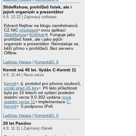
SlideRshow, prohlížeč fotek, ale i
jejich organizér a prezentátor
4.8. 12:22 | Zajímavý software
Edvard Rejthar na blogu zaměstnanců
CZ.NIC
představil
svou aplikaci
SlideRshow
(
GitHub
). Funguje jako
prohlížeč fotek, ale i jako jejich
organizér a prezentátor. Neinstaluje se,
běží přímo v prohlížeči. Bez serveru.
Offline.
Ladislav Hagara
|
Komentářů: 9
Kermit má 45 let. Vydán C-Kermit 11
4.8. 11:44 | Nová verze
Kermit
, tj. protokol pro přenos souborů,
vznikl před 45 lety
. Při této příležitosti
byla po 15 letech od vydání poslední
stabilní verze 9.0.302 vydána
nová
stabilní verze 11
implementace
C-
Kermit
. S podporou IPv6.
Ladislav Hagara
|
Komentářů: 0
20 let Pandoc
4.8. 11:11 | Zajímavý článek