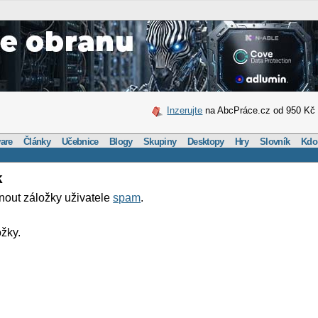
Inzerujte
na AbcPráce.cz od 950 Kč
are
Články
Učebnice
Blogy
Skupiny
Desktopy
Hry
Slovník
Kdo
k
nout záložky uživatele
spam
.
žky.