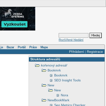
Rozšířené hledání
 je
Bazar
Portál
Práce
Mapa
Přihlášení
|
Registrace
Struktura adresářů
kořenový adresář
Bookmrk
Bookmrk
SEO Insight Tools
New
New
Nora
NewBookMark
Seo Metrics Checker