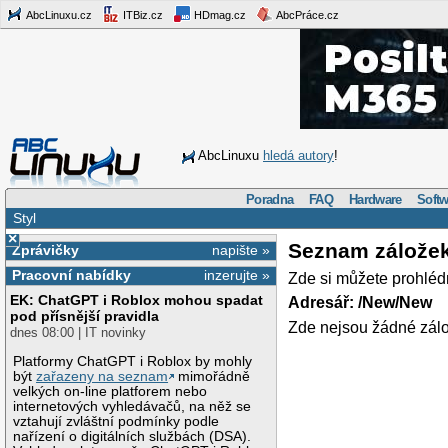
AbcLinuxu.cz
ITBiz.cz
HDmag.cz
AbcPráce.cz
AbcLinuxu
hledá autory
!
Poradna
FAQ
Hardware
Softw
Styl
×
Seznam zálože
Zprávičky
napište »
Pracovní nabídky
inzerujte »
Zde si můžete prohléd
EK: ChatGPT i Roblox mohou spadat
Adresář: /New/New
pod přísnější pravidla
Zde nejsou žádné zálo
dnes 08:00 | IT novinky
Platformy ChatGPT i Roblox by mohly
být
zařazeny na seznam
mimořádně
velkých on-line platforem nebo
internetových vyhledávačů, na něž se
vztahují zvláštní podmínky podle
nařízení o digitálních službách (DSA).