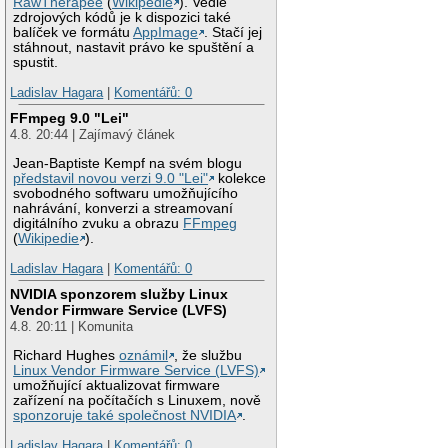
RawTherapee
(
Wikipedie
). Vedle
zdrojových kódů je k dispozici také
balíček ve formátu
AppImage
. Stačí jej
stáhnout, nastavit právo ke spuštění a
spustit.
Ladislav Hagara
|
Komentářů: 0
FFmpeg 9.0 "Lei"
4.8. 20:44 | Zajímavý článek
Jean-Baptiste Kempf na svém blogu
představil novou verzi 9.0 "Lei"
kolekce
svobodného softwaru umožňujícího
nahrávání, konverzi a streamovaní
digitálního zvuku a obrazu
FFmpeg
(
Wikipedie
).
Ladislav Hagara
|
Komentářů: 0
NVIDIA sponzorem služby Linux
Vendor Firmware Service (LVFS)
4.8. 20:11 | Komunita
Richard Hughes
oznámil
, že službu
Linux Vendor Firmware Service (LVFS)
umožňující aktualizovat firmware
zařízení na počítačích s Linuxem, nově
sponzoruje také společnost NVIDIA
.
Ladislav Hagara
|
Komentářů: 0