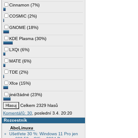
Cinnamon
(
7%
)
COSMIC
(
2%
)
GNOME
(
18%
)
KDE Plasma
(
30%
)
LXQt
(
6%
)
MATE
(
6%
)
TDE
(
2%
)
Xfce
(
15%
)
jiné/žádné
(
23%
)
Celkem 2329 hlasů
Komentářů: 30
, poslední 3.4. 20:20
Rozcestník
AbcLinuxu
Ušetřete 30 %: Windows 11 Pro jen