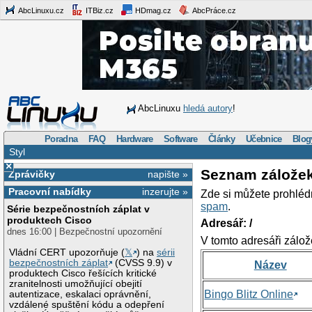
AbcLinuxu.cz
ITBiz.cz
HDmag.cz
AbcPráce.cz
AbcLinuxu
hledá autory
!
Poradna
FAQ
Hardware
Software
Články
Učebnice
Blog
Styl
×
Seznam zálože
Zprávičky
napište »
Pracovní nabídky
inzerujte »
Zde si můžete prohléd
spam
.
Série bezpečnostních záplat v
produktech Cisco
Adresář: /
dnes 16:00 | Bezpečnostní upozornění
V tomto adresáři zálož
Vládní CERT upozorňuje (
𝕏
) na
sérii
bezpečnostních záplat
(CVSS 9.9) v
Název
produktech Cisco řešících kritické
zranitelnosti umožňující obejití
Bingo Blitz Online
autentizace, eskalaci oprávnění,
vzdálené spuštění kódu a odepření