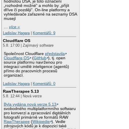
hodnotou DSA, je toto označení
„rozhodně možné“ a mohlo by „přijít
dříve či později“. On-line platformy a
vyhledávače zařazené na seznamy DSA
musejí
…
více »
Ladislav Hagara
|
Komentářů: 9
Cloudflare OS
5.8. 17:00 | Zajímavý software
Společnost Cloudflare
představila
Cloudflare OS
(
GitHub
), tj. open
source platformu navrženou pro
integraci umělé inteligence (agentů)
přímo do pracovních procesů
organizací.
Ladislav Hagara
|
Komentářů: 0
RawTherapee 5.13
5.8. 12:44 | Nová verze
Byla vydána nová verze 5.13
svobodného multiplatformního softwaru
pro konverzi a zpracování digitálních
fotografií primárně ve formátů RAW
RawTherapee
(
Wikipedie
). Vedle
zdrojových kódů je k dispozici také