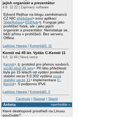
jejich organizér a prezentátor
4.8. 12:22 | Zajímavý software
Edvard Rejthar na blogu zaměstnanců
CZ.NIC
představil
svou aplikaci
SlideRshow
(
GitHub
). Funguje jako
prohlížeč fotek, ale i jako jejich
organizér a prezentátor. Neinstaluje se,
běží přímo v prohlížeči. Bez serveru.
Offline.
Ladislav Hagara
|
Komentářů: 11
Kermit má 45 let. Vydán C-Kermit 11
4.8. 11:44 | Nová verze
Kermit
, tj. protokol pro přenos souborů,
vznikl před 45 lety
. Při této příležitosti
byla po 15 letech od vydání poslední
stabilní verze 9.0.302 vydána
nová
stabilní verze 11
implementace
C-
Kermit
. S podporou IPv6.
Ladislav Hagara
|
Komentářů: 0
Centrum
|
Napsat
|
Starší
Anketa
navrhněte »
Které desktopové prostředí na Linuxu
používáte?