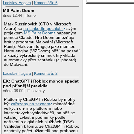
Ladislav Hagara
|
Komentářů: 5
MS Paint Doom
dnes 12:44 | Humor
Mark Russinovich (CTO v Microsoft
Azure) se
na LinkedIn pochlubil
svým
projektem
MS Paint Doom
napsaným
pomocí Claude. Hru Doom umožňuje
hrát v programu Malování (Microsoft
Paint). Malování funguje jako monitor.
Herní engine (ViZDoom) běží na pozadí
a každý vykreslený snímek hry vkládá
automaticky přes schránku (clipboard)
do Malování.
Ladislav Hagara
|
Komentářů: 2
EK: ChatGPT i Roblox mohou spadat
pod přísnější pravidla
včera 08:00 | IT novinky
Platformy ChatGPT i Roblox by mohly
být
zařazeny na seznam
mimořádně
velkých on-line platforem nebo
internetových vyhledávačů, na něž se
vztahují zvláštní podmínky podle
nařízení o digitálních službách (DSA).
Vzhledem k tomu, že ChatGPT i Roblox
oznámily počet uživatelů nad prahovou