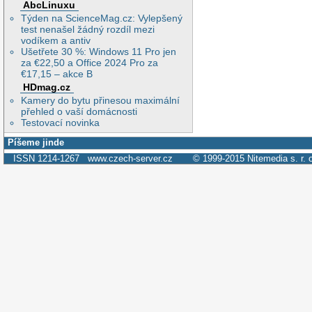
AbcLinuxu
Týden na ScienceMag.cz: Vylepšený
test nenašel žádný rozdíl mezi
vodíkem a antiv
Ušetřete 30 %: Windows 11 Pro jen
za €22,50 a Office 2024 Pro za
€17,15 – akce B
HDmag.cz
Kamery do bytu přinesou maximální
přehled o vaší domácnosti
Testovací novinka
Píšeme jinde
ISSN 1214-1267
www.czech-server.cz
© 1999-2015
Nitemedia s. r. 