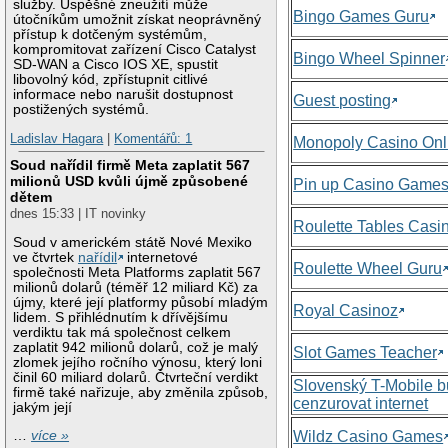
služby. Úspěšné zneužití může
Bingo Games Guru
útočníkům umožnit získat neoprávněný
přístup k dotčeným systémům,
kompromitovat zařízení Cisco Catalyst
Bingo Wheel Spinner
SD-WAN a Cisco IOS XE, spustit
libovolný kód, zpřístupnit citlivé
informace nebo narušit dostupnost
Guest posting
postižených systémů.
Ladislav Hagara
|
Komentářů: 1
Monopoly Casino Onl
Soud nařídil firmě Meta zaplatit 567
milionů USD kvůli újmě způsobené
Pin up Casino Game
dětem
dnes 15:33 | IT novinky
Roulette Tables Casi
Soud v americkém státě Nové Mexiko
ve čtvrtek
nařídil
internetové
Roulette Wheel Guru
společnosti Meta Platforms zaplatit 567
milionů dolarů (téměř 12 miliard Kč) za
újmy, které její platformy působí mladým
Royal Casinoz
lidem. S přihlédnutím k dřívějšímu
verdiktu tak má společnost celkem
zaplatit 942 milionů dolarů, což je malý
Slot Games Teacher
zlomek jejího ročního výnosu, který loni
činil 60 miliard dolarů. Čtvrteční verdikt
Slovenský T-Mobile 
firmě také nařizuje, aby změnila způsob,
cenzurovat internet
jakým její
Wildz Casino Games
…
více »