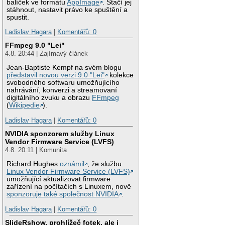
balíček ve formátu
AppImage
. Stačí jej
stáhnout, nastavit právo ke spuštění a
spustit.
Ladislav Hagara
|
Komentářů: 0
FFmpeg 9.0 "Lei"
4.8. 20:44 | Zajímavý článek
Jean-Baptiste Kempf na svém blogu
představil novou verzi 9.0 "Lei"
kolekce
svobodného softwaru umožňujícího
nahrávání, konverzi a streamovaní
digitálního zvuku a obrazu
FFmpeg
(
Wikipedie
).
Ladislav Hagara
|
Komentářů: 0
NVIDIA sponzorem služby Linux
Vendor Firmware Service (LVFS)
4.8. 20:11 | Komunita
Richard Hughes
oznámil
, že službu
Linux Vendor Firmware Service (LVFS)
umožňující aktualizovat firmware
zařízení na počítačích s Linuxem, nově
sponzoruje také společnost NVIDIA
.
Ladislav Hagara
|
Komentářů: 0
SlideRshow, prohlížeč fotek, ale i