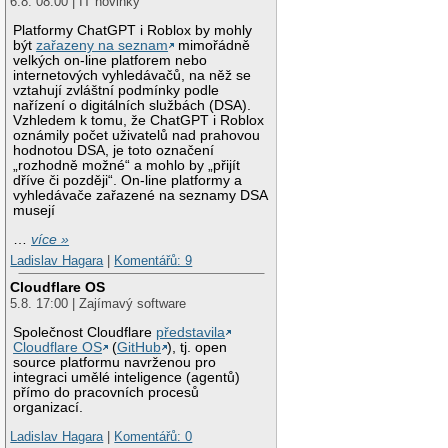
6.8. 08:00 | IT novinky
Platformy ChatGPT i Roblox by mohly
být
zařazeny na seznam
mimořádně
velkých on-line platforem nebo
internetových vyhledávačů, na něž se
vztahují zvláštní podmínky podle
nařízení o digitálních službách (DSA).
Vzhledem k tomu, že ChatGPT i Roblox
oznámily počet uživatelů nad prahovou
hodnotou DSA, je toto označení
„rozhodně možné“ a mohlo by „přijít
dříve či později“. On-line platformy a
vyhledávače zařazené na seznamy DSA
musejí
…
více »
Ladislav Hagara
|
Komentářů: 9
Cloudflare OS
5.8. 17:00 | Zajímavý software
Společnost Cloudflare
představila
Cloudflare OS
(
GitHub
), tj. open
source platformu navrženou pro
integraci umělé inteligence (agentů)
přímo do pracovních procesů
organizací.
Ladislav Hagara
|
Komentářů: 0