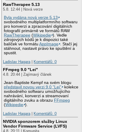
RawTherapee 5.13
5.8. 12:44 | Nová verze
Byla vydána nová verze 5.13
svobodného multiplatformního softwaru
pro konverzi a zpracování digitálních
fotografií primárně ve formátů RAW
RawTherapee
(
Wikipedie
). Vedle
zdrojových kódů je k dispozici také
balíček ve formátu
AppImage
. Stačí jej
stáhnout, nastavit právo ke spuštění a
spustit.
Ladislav Hagara
|
Komentářů: 0
FFmpeg 9.0 "Lei"
4.8. 20:44 | Zajímavý článek
Jean-Baptiste Kempf na svém blogu
představil novou verzi 9.0 "Lei"
kolekce
svobodného softwaru umožňujícího
nahrávání, konverzi a streamovaní
digitálního zvuku a obrazu
FFmpeg
(
Wikipedie
).
Ladislav Hagara
|
Komentářů: 0
NVIDIA sponzorem služby Linux
Vendor Firmware Service (LVFS)
4.8. 20:11 | Komunita