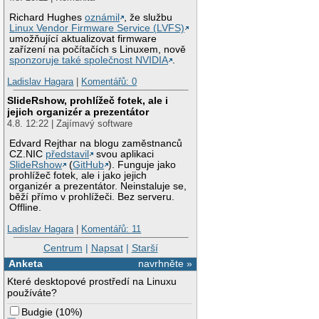
Richard Hughes
oznámil
, že službu
Linux Vendor Firmware Service (LVFS)
umožňující aktualizovat firmware
zařízení na počítačích s Linuxem, nově
sponzoruje také společnost NVIDIA
.
Ladislav Hagara
|
Komentářů: 0
SlideRshow, prohlížeč fotek, ale i
jejich organizér a prezentátor
4.8. 12:22 | Zajímavý software
Edvard Rejthar na blogu zaměstnanců
CZ.NIC
představil
svou aplikaci
SlideRshow
(
GitHub
). Funguje jako
prohlížeč fotek, ale i jako jejich
organizér a prezentátor. Neinstaluje se,
běží přímo v prohlížeči. Bez serveru.
Offline.
Ladislav Hagara
|
Komentářů: 11
Centrum
|
Napsat
|
Starší
Anketa
navrhněte »
Které desktopové prostředí na Linuxu
používáte?
Budgie
(
10%
)