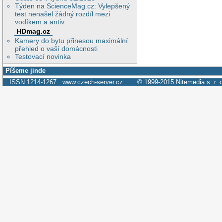
Týden na ScienceMag.cz: Vylepšený
test nenašel žádný rozdíl mezi
vodíkem a antiv
HDmag.cz
Kamery do bytu přinesou maximální
přehled o vaší domácnosti
Testovací novinka
Píšeme jinde
ISSN 1214-1267
www.czech-server.cz
© 1999-2015
Nitemedia s. r. 