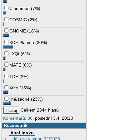
Cinnamon
(
7%
)
COSMIC
(
2%
)
GNOME
(
18%
)
KDE Plasma
(
30%
)
LXQt
(
6%
)
MATE
(
6%
)
TDE
(
2%
)
Xfce
(
15%
)
jiné/žádné
(
23%
)
Celkem 2344 hlasů
Komentářů: 30
, poslední 3.4. 20:20
Rozcestník
AbcLinuxu
Událo se v týdnu 32/2026