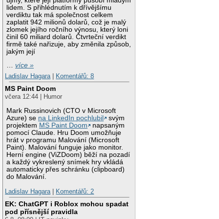
újmy, které její platformy působí mladým
lidem. S přihlédnutím k dřívějšímu
verdiktu tak má společnost celkem
zaplatit 942 milionů dolarů, což je malý
zlomek jejího ročního výnosu, který loni
činil 60 miliard dolarů. Čtvrteční verdikt
firmě také nařizuje, aby změnila způsob,
jakým její
…
více »
Ladislav Hagara
|
Komentářů: 8
MS Paint Doom
včera 12:44 | Humor
Mark Russinovich (CTO v Microsoft
Azure) se
na LinkedIn pochlubil
svým
projektem
MS Paint Doom
napsaným
pomocí Claude. Hru Doom umožňuje
hrát v programu Malování (Microsoft
Paint). Malování funguje jako monitor.
Herní engine (ViZDoom) běží na pozadí
a každý vykreslený snímek hry vkládá
automaticky přes schránku (clipboard)
do Malování.
Ladislav Hagara
|
Komentářů: 2
EK: ChatGPT i Roblox mohou spadat
pod přísnější pravidla