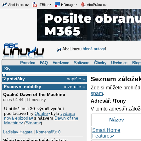
AbcLinuxu.cz
ITBiz.cz
HDmag.cz
AbcPráce.cz
AbcLinuxu
hledá autory
!
Poradna
FAQ
Hardware
Software
Články
Učebnice
Blog
Styl
×
Seznam zálože
Zprávičky
napište »
Pracovní nabídky
inzerujte »
Zde si můžete prohléd
spam
.
Quake: Dawn of the Machine
dnes 04:44 | IT novinky
Adresář: /Tony
V tomto adresáři zálož
U příležitosti 30. výročí vydání
počítačové hry
Quake
byla
vydána
nová epizoda
s názvem
Dawn of the
Název
Machine
(
Steam
).
Smart Home
Ladislav Hagara
|
Komentářů: 0
Features
Série bezpečnostních záplat v