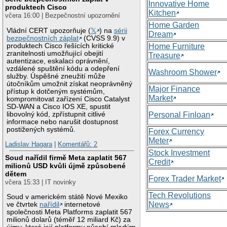
Innovative Home
produktech Cisco
Kitchen
včera 16:00 | Bezpečnostní upozornění
Home Garden
Vládní CERT upozorňuje (
𝕏
) na
sérii
Dream
bezpečnostních záplat
(CVSS 9.9) v
produktech Cisco řešících kritické
Home Furniture
zranitelnosti umožňující obejití
Treasure
autentizace, eskalaci oprávnění,
vzdálené spuštění kódu a odepření
Washroom Shower
služby. Úspěšné zneužití může
útočníkům umožnit získat neoprávněný
Major Finance
přístup k dotčeným systémům,
Market
kompromitovat zařízení Cisco Catalyst
SD-WAN a Cisco IOS XE, spustit
libovolný kód, zpřístupnit citlivé
Personal Finloan
informace nebo narušit dostupnost
postižených systémů.
Forex Currency
Meter
Ladislav Hagara
|
Komentářů: 2
Stock Investment
Soud nařídil firmě Meta zaplatit 567
Credit
milionů USD kvůli újmě způsobené
dětem
Forex Trader Market
včera 15:33 | IT novinky
Tech Revolutions
Soud v americkém státě Nové Mexiko
News
ve čtvrtek
nařídil
internetové
společnosti Meta Platforms zaplatit 567
milionů dolarů (téměř 12 miliard Kč) za