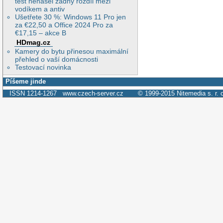
test nenašel žádný rozdíl mezi
vodíkem a antiv
Ušetřete 30 %: Windows 11 Pro jen
za €22,50 a Office 2024 Pro za
€17,15 – akce B
HDmag.cz
Kamery do bytu přinesou maximální
přehled o vaší domácnosti
Testovací novinka
Píšeme jinde
ISSN 1214-1267
www.czech-server.cz
© 1999-2015
Nitemedia s. r. 