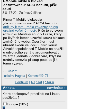
T-Mobile nikdo k blokaci
‚dezinfowebu‘ AC24 nenutil, píše
soud
3.8. 17:22 | Zajímavý článek
Firma T-Mobile blokovala
„dezinformační web“ AC24 bez toho,
aniž by k tomu měla závazný pokyn
orgánů veřejné moci
. Píše to ve svém
rozsudku Městský soud v Praze, který
po čtyřech letech uzavřel kauzu blokace
zmíněného webu. Operátor musí
uhradit škodu ve výši 35 tisíc korun.
Advokát společnosti T-Mobile se snažil i
u odvolacího senátu argumentovat tím,
že firma jednala v dobré víře, když na
stránky omezila přístup poté, co ji k
tomu vyzvalo
…
více »
Ladislav Hagara
|
Komentářů: 71
Centrum
|
Napsat
|
Starší
Anketa
navrhněte »
Které desktopové prostředí na Linuxu
používáte?
Budgie
(
10%
)