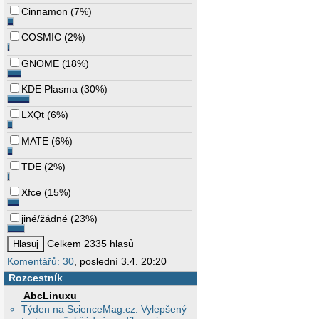
Cinnamon
(
7%
)
COSMIC
(
2%
)
GNOME
(
18%
)
KDE Plasma
(
30%
)
LXQt
(
6%
)
MATE
(
6%
)
TDE
(
2%
)
Xfce
(
15%
)
jiné/žádné
(
23%
)
Celkem 2335 hlasů
Komentářů: 30
, poslední 3.4. 20:20
Rozcestník
AbcLinuxu
Týden na ScienceMag.cz: Vylepšený