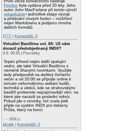
První verze konverzního nástroje
Pandoc
byla vydána před 20 lety. Jeho
autor John MacFarlane při tomto výročí
rekapituluje
jednotlivé etapy vývoje
a přidávání nových funkcí – rozšíření
nejen Markdownu a podporu mnoha
dalších formátů.
|🇵🇸
|
Komentářů: 0
Virtuální Bastlírna vol. 65: Už vám
dorazil předobjednaný INDX?
4.8. 00:55 | Pozvánky
Srpen přinesl nejen další spalující
vedro, ale také Virtuální Bastlírnu s
neméně žhavými novinkami. Využijte
tedy předpovědi na deštivý čtvrteční
večer a od 20:00 se připojte online k
tomuto neformálnímu setkání kutilů,
techniků a vědců, kde se strahovskými
bastlíři proberete nejzajímavější věci, na
které jste narazili za poslední měsíc.
Pokud jde o novinky, řeč zcela jistě
přijde na systém INDX pro tiskárny
Průša, který na konci
…
více »
bkralik
|
Komentářů: 0