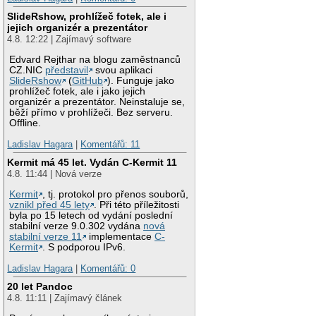
SlideRshow, prohlížeč fotek, ale i
jejich organizér a prezentátor
4.8. 12:22 | Zajímavý software
Edvard Rejthar na blogu zaměstnanců
CZ.NIC
představil
svou aplikaci
SlideRshow
(
GitHub
). Funguje jako
prohlížeč fotek, ale i jako jejich
organizér a prezentátor. Neinstaluje se,
běží přímo v prohlížeči. Bez serveru.
Offline.
Ladislav Hagara
|
Komentářů: 11
Kermit má 45 let. Vydán C-Kermit 11
4.8. 11:44 | Nová verze
Kermit
, tj. protokol pro přenos souborů,
vznikl před 45 lety
. Při této příležitosti
byla po 15 letech od vydání poslední
stabilní verze 9.0.302 vydána
nová
stabilní verze 11
implementace
C-
Kermit
. S podporou IPv6.
Ladislav Hagara
|
Komentářů: 0
20 let Pandoc
4.8. 11:11 | Zajímavý článek