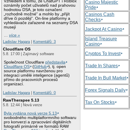
Vzhledem k tomu, že ChatGPT i Roblox
Casino Majestic
oznámily počet uživatelů nad prahovou
Pride
hodnotou DSA, je toto označení
„rozhodně možné“ a mohlo by „přijít
Casinos Cash
dříve či později“. On-line platformy a
Checks
vyhledávače zařazené na seznamy DSA
musejí
Jackpot At Casino
…
více »
Island Treasure
Ladislav Hagara
|
Komentářů: 3
Casino
Cloudflare OS
Cryptos To Invest
5.8. 17:00 | Zajímavý software
Společnost Cloudflare
představila
Trade In Shares
Cloudflare OS
(
GitHub
), tj. open
source platformu navrženou pro
integraci umělé inteligence (agentů)
Trade In Bull Market
přímo do pracovních procesů
organizací.
Forex Signals Daily
Ladislav Hagara
|
Komentářů: 0
RawTherapee 5.13
Tax On Stocks
5.8. 12:44 | Nová verze
Byla vydána nová verze 5.13
svobodného multiplatformního softwaru
pro konverzi a zpracování digitálních
fotografií primárně ve formátů RAW