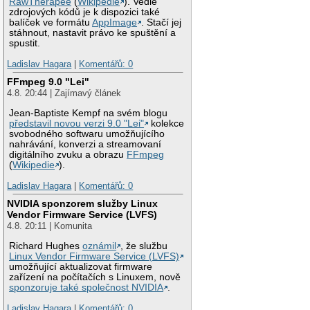
RawTherapee
(
Wikipedie
). Vedle
zdrojových kódů je k dispozici také
balíček ve formátu
AppImage
. Stačí jej
stáhnout, nastavit právo ke spuštění a
spustit.
Ladislav Hagara
|
Komentářů: 0
FFmpeg 9.0 "Lei"
4.8. 20:44 | Zajímavý článek
Jean-Baptiste Kempf na svém blogu
představil novou verzi 9.0 "Lei"
kolekce
svobodného softwaru umožňujícího
nahrávání, konverzi a streamovaní
digitálního zvuku a obrazu
FFmpeg
(
Wikipedie
).
Ladislav Hagara
|
Komentářů: 0
NVIDIA sponzorem služby Linux
Vendor Firmware Service (LVFS)
4.8. 20:11 | Komunita
Richard Hughes
oznámil
, že službu
Linux Vendor Firmware Service (LVFS)
umožňující aktualizovat firmware
zařízení na počítačích s Linuxem, nově
sponzoruje také společnost NVIDIA
.
Ladislav Hagara
|
Komentářů: 0