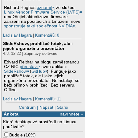
Richard Hughes
oznámil
, že službu
Linux Vendor Firmware Service (LVFS)
umožňující aktualizovat firmware
zařízení na počítačích s Linuxem, nově
sponzoruje také společnost NVIDIA
.
Ladislav Hagara
|
Komentářů: 0
SlideRshow, prohlížeč fotek, ale i
jejich organizér a prezentátor
4.8. 12:22 | Zajímavý software
Edvard Rejthar na blogu zaměstnanců
CZ.NIC
představil
svou aplikaci
SlideRshow
(
GitHub
). Funguje jako
prohlížeč fotek, ale i jako jejich
organizér a prezentátor. Neinstaluje se,
běží přímo v prohlížeči. Bez serveru.
Offline.
Ladislav Hagara
|
Komentářů: 11
Centrum
|
Napsat
|
Starší
Anketa
navrhněte »
Které desktopové prostředí na Linuxu
používáte?
Budgie
(
10%
)