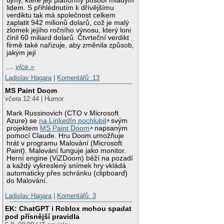
újmy, které její platformy působí mladým
lidem. S přihlédnutím k dřívějšímu
verdiktu tak má společnost celkem
zaplatit 942 milionů dolarů, což je malý
zlomek jejího ročního výnosu, který loni
činil 60 miliard dolarů. Čtvrteční verdikt
firmě také nařizuje, aby změnila způsob,
jakým její
…
více »
Ladislav Hagara
|
Komentářů: 13
MS Paint Doom
včera 12:44 | Humor
Mark Russinovich (CTO v Microsoft
Azure) se
na LinkedIn pochlubil
svým
projektem
MS Paint Doom
napsaným
pomocí Claude. Hru Doom umožňuje
hrát v programu Malování (Microsoft
Paint). Malování funguje jako monitor.
Herní engine (ViZDoom) běží na pozadí
a každý vykreslený snímek hry vkládá
automaticky přes schránku (clipboard)
do Malování.
Ladislav Hagara
|
Komentářů: 3
EK: ChatGPT i Roblox mohou spadat
pod přísnější pravidla