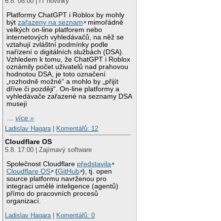
6.8. 08:00 | IT novinky
Platformy ChatGPT i Roblox by mohly
být
zařazeny na seznam
mimořádně
velkých on-line platforem nebo
internetových vyhledávačů, na něž se
vztahují zvláštní podmínky podle
nařízení o digitálních službách (DSA).
Vzhledem k tomu, že ChatGPT i Roblox
oznámily počet uživatelů nad prahovou
hodnotou DSA, je toto označení
„rozhodně možné“ a mohlo by „přijít
dříve či později“. On-line platformy a
vyhledávače zařazené na seznamy DSA
musejí
…
více »
Ladislav Hagara
|
Komentářů: 12
Cloudflare OS
5.8. 17:00 | Zajímavý software
Společnost Cloudflare
představila
Cloudflare OS
(
GitHub
), tj. open
source platformu navrženou pro
integraci umělé inteligence (agentů)
přímo do pracovních procesů
organizací.
Ladislav Hagara
|
Komentářů: 0