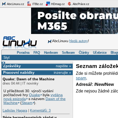
AbcLinuxu.cz
ITBiz.cz
HDmag.cz
AbcPráce.cz
AbcLinuxu
hledá autory
!
Poradna
FAQ
Hardware
Software
Články
Učebnice
Blog
Styl
×
Seznam zálože
Zprávičky
napište »
Pracovní nabídky
inzerujte »
Zde si můžete prohléd
spam
.
Quake: Dawn of the Machine
dnes 04:44 | IT novinky
Adresář: /New/New
Zde nejsou žádné zálo
U příležitosti 30. výročí vydání
počítačové hry
Quake
byla
vydána
nová epizoda
s názvem
Dawn of the
Machine
(
Steam
).
Ladislav Hagara
|
Komentářů: 3
Série bezpečnostních záplat v