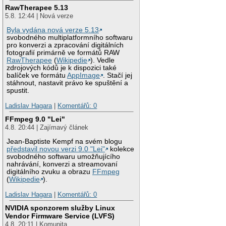
RawTherapee 5.13
5.8. 12:44 | Nová verze
Byla vydána nová verze 5.13
svobodného multiplatformního softwaru
pro konverzi a zpracování digitálních
fotografií primárně ve formátů RAW
RawTherapee
(
Wikipedie
). Vedle
zdrojových kódů je k dispozici také
balíček ve formátu
AppImage
. Stačí jej
stáhnout, nastavit právo ke spuštění a
spustit.
Ladislav Hagara
|
Komentářů: 0
FFmpeg 9.0 "Lei"
4.8. 20:44 | Zajímavý článek
Jean-Baptiste Kempf na svém blogu
představil novou verzi 9.0 "Lei"
kolekce
svobodného softwaru umožňujícího
nahrávání, konverzi a streamovaní
digitálního zvuku a obrazu
FFmpeg
(
Wikipedie
).
Ladislav Hagara
|
Komentářů: 0
NVIDIA sponzorem služby Linux
Vendor Firmware Service (LVFS)
4.8. 20:11 | Komunita