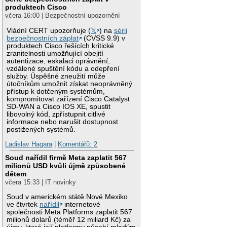
produktech Cisco
včera 16:00 | Bezpečnostní upozornění
Vládní CERT upozorňuje (
𝕏
) na
sérii
bezpečnostních záplat
(CVSS 9.9) v
produktech Cisco řešících kritické
zranitelnosti umožňující obejití
autentizace, eskalaci oprávnění,
vzdálené spuštění kódu a odepření
služby. Úspěšné zneužití může
útočníkům umožnit získat neoprávněný
přístup k dotčeným systémům,
kompromitovat zařízení Cisco Catalyst
SD-WAN a Cisco IOS XE, spustit
libovolný kód, zpřístupnit citlivé
informace nebo narušit dostupnost
postižených systémů.
Ladislav Hagara
|
Komentářů: 2
Soud nařídil firmě Meta zaplatit 567
milionů USD kvůli újmě způsobené
dětem
včera 15:33 | IT novinky
Soud v americkém státě Nové Mexiko
ve čtvrtek
nařídil
internetové
společnosti Meta Platforms zaplatit 567
milionů dolarů (téměř 12 miliard Kč) za