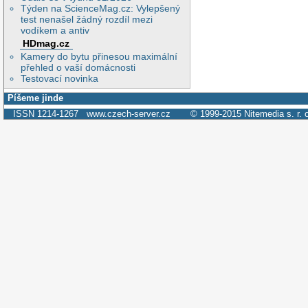
Týden na ScienceMag.cz: Vylepšený
test nenašel žádný rozdíl mezi
vodíkem a antiv
HDmag.cz
Kamery do bytu přinesou maximální
přehled o vaší domácnosti
Testovací novinka
Píšeme jinde
ISSN 1214-1267
www.czech-server.cz
© 1999-2015
Nitemedia s. r. 