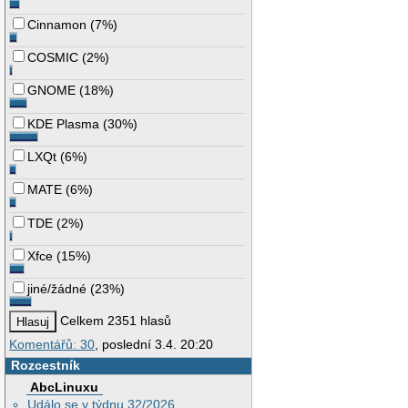
Cinnamon
(
7%
)
COSMIC
(
2%
)
GNOME
(
18%
)
KDE Plasma
(
30%
)
LXQt
(
6%
)
MATE
(
6%
)
TDE
(
2%
)
Xfce
(
15%
)
jiné/žádné
(
23%
)
Celkem 2351 hlasů
Komentářů: 30
, poslední 3.4. 20:20
Rozcestník
AbcLinuxu
Událo se v týdnu 32/2026