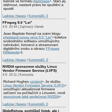
balíček ve formátu
AppImage
. Stačí jej
stáhnout, nastavit právo ke spuštění a
spustit.
Ladislav Hagara
|
Komentářů: 0
FFmpeg 9.0 "Lei"
4.8. 20:44 | Zajímavý článek
Jean-Baptiste Kempf na svém blogu
představil novou verzi 9.0 "Lei"
kolekce
svobodného softwaru umožňujícího
nahrávání, konverzi a streamovaní
digitálního zvuku a obrazu
FFmpeg
(
Wikipedie
).
Ladislav Hagara
|
Komentářů: 0
NVIDIA sponzorem služby Linux
Vendor Firmware Service (LVFS)
4.8. 20:11 | Komunita
Richard Hughes
oznámil
, že službu
Linux Vendor Firmware Service (LVFS)
umožňující aktualizovat firmware
zařízení na počítačích s Linuxem, nově
sponzoruje také společnost NVIDIA
.
Ladislav Hagara
|
Komentářů: 0
SlideRshow, prohlížeč fotek, ale i