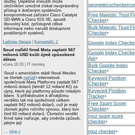
služby. Úspěšné zneužití může
seometricscheckerc
útočníkům umožnit získat neoprávněný
přístup k dotčeným systémům,
Free Majestic Trust F
kompromitovat zařízení Cisco Catalyst
SD-WAN a Cisco IOS XE, spustit
Checker
libovolný kód, zpřístupnit citlivé
Bulk Majestic Trust F
informace nebo narušit dostupnost
Checker
postižených systémů.
Ladislav Hagara
|
Komentářů: 2
Google Index Checke
Soud nařídil firmě Meta zaplatit 567
Google Index Checke
milionů USD kvůli újmě způsobené
Api
dětem
včera 15:33 | IT novinky
Bulk Google Index
Checker
Soud v americkém státě Nové Mexiko
ve čtvrtek
nařídil
internetové
Keyword Position
společnosti Meta Platforms zaplatit 567
Checker
milionů dolarů (téměř 12 miliard Kč) za
Keyword Position
újmy, které její platformy působí mladým
lidem. S přihlédnutím k dřívějšímu
Tracker
verdiktu tak má společnost celkem
Free Spam Score
zaplatit 942 milionů dolarů, což je malý
Checker
zlomek jejího ročního výnosu, který loni
činil 60 miliard dolarů. Čtvrteční verdikt
moz spam score
firmě také nařizuje, aby změnila způsob,
checker
jakým její
moz checker
…
více »