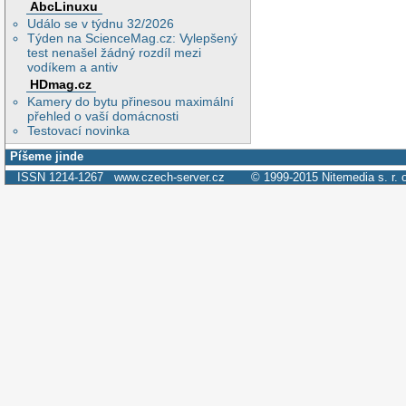
AbcLinuxu
Událo se v týdnu 32/2026
Týden na ScienceMag.cz: Vylepšený
test nenašel žádný rozdíl mezi
vodíkem a antiv
HDmag.cz
Kamery do bytu přinesou maximální
přehled o vaší domácnosti
Testovací novinka
Píšeme jinde
ISSN 1214-1267
www.czech-server.cz
© 1999-2015
Nitemedia s. r. 