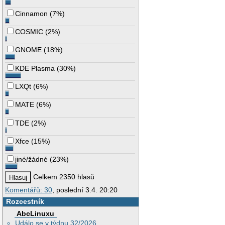
Cinnamon
(
7%
)
COSMIC
(
2%
)
GNOME
(
18%
)
KDE Plasma
(
30%
)
LXQt
(
6%
)
MATE
(
6%
)
TDE
(
2%
)
Xfce
(
15%
)
jiné/žádné
(
23%
)
Celkem 2350 hlasů
Komentářů: 30
, poslední 3.4. 20:20
Rozcestník
AbcLinuxu
Událo se v týdnu 32/2026