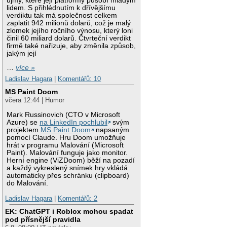
újmy, které její platformy působí mladým
lidem. S přihlédnutím k dřívějšímu
verdiktu tak má společnost celkem
zaplatit 942 milionů dolarů, což je malý
zlomek jejího ročního výnosu, který loni
činil 60 miliard dolarů. Čtvrteční verdikt
firmě také nařizuje, aby změnila způsob,
jakým její
…
více »
Ladislav Hagara
|
Komentářů: 10
MS Paint Doom
včera 12:44 | Humor
Mark Russinovich (CTO v Microsoft
Azure) se
na LinkedIn pochlubil
svým
projektem
MS Paint Doom
napsaným
pomocí Claude. Hru Doom umožňuje
hrát v programu Malování (Microsoft
Paint). Malování funguje jako monitor.
Herní engine (ViZDoom) běží na pozadí
a každý vykreslený snímek hry vkládá
automaticky přes schránku (clipboard)
do Malování.
Ladislav Hagara
|
Komentářů: 2
EK: ChatGPT i Roblox mohou spadat
pod přísnější pravidla