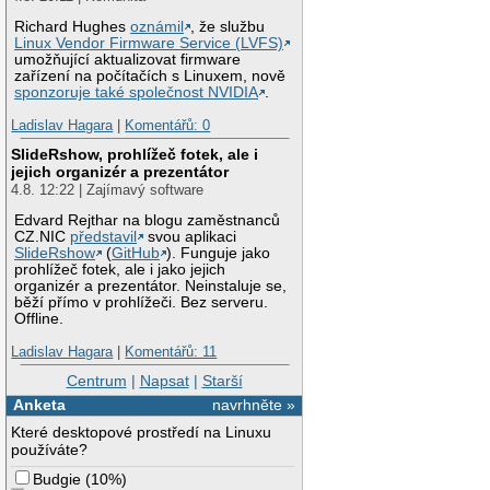
Richard Hughes
oznámil
, že službu
Linux Vendor Firmware Service (LVFS)
umožňující aktualizovat firmware
zařízení na počítačích s Linuxem, nově
sponzoruje také společnost NVIDIA
.
Ladislav Hagara
|
Komentářů: 0
SlideRshow, prohlížeč fotek, ale i
jejich organizér a prezentátor
4.8. 12:22 | Zajímavý software
Edvard Rejthar na blogu zaměstnanců
CZ.NIC
představil
svou aplikaci
SlideRshow
(
GitHub
). Funguje jako
prohlížeč fotek, ale i jako jejich
organizér a prezentátor. Neinstaluje se,
běží přímo v prohlížeči. Bez serveru.
Offline.
Ladislav Hagara
|
Komentářů: 11
Centrum
|
Napsat
|
Starší
Anketa
navrhněte »
Které desktopové prostředí na Linuxu
používáte?
Budgie
(
10%
)