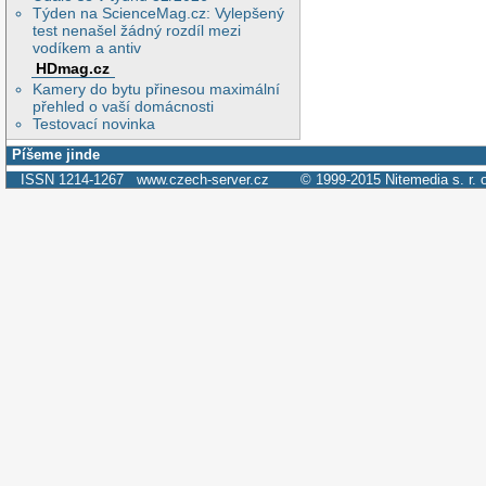
Týden na ScienceMag.cz: Vylepšený
test nenašel žádný rozdíl mezi
vodíkem a antiv
HDmag.cz
Kamery do bytu přinesou maximální
přehled o vaší domácnosti
Testovací novinka
Píšeme jinde
ISSN 1214-1267
www.czech-server.cz
© 1999-2015
Nitemedia s. r. 