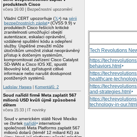
produktech Cisco
včera 16:00 | Bezpečnostní upozornění
Vládní CERT upozorňuje (
𝕏
) na
sérii
bezpečnostních záplat
(CVSS 9.9) v
produktech Cisco řešících kritické
zranitelnosti umožňující obejití
autentizace, eskalaci oprávnění,
vzdálené spuštění kódu a odepření
služby. Úspěšné zneužití může
Tech Revolutions Ne
útočníkům umožnit získat neoprávněný
přístup k dotčeným systémům,
kompromitovat zařízení Cisco Catalyst
https://techrevolutio
SD-WAN a Cisco IOS XE, spustit
behaviors.html
libovolný kód, zpřístupnit citlivé
https://techrevoluti
informace nebo narušit dostupnost
postižených systémů.
healthcare-technology
https://techrevolutio
Ladislav Hagara
|
Komentářů: 2
and-strategies.html
Soud nařídil firmě Meta zaplatit 567
https://techrevolutio
milionů USD kvůli újmě způsobené
technology-in-our.htm
dětem
včera 15:33 | IT novinky
Soud v americkém státě Nové Mexiko
ve čtvrtek
nařídil
internetové
společnosti Meta Platforms zaplatit 567
milionů dolarů (téměř 12 miliard Kč) za