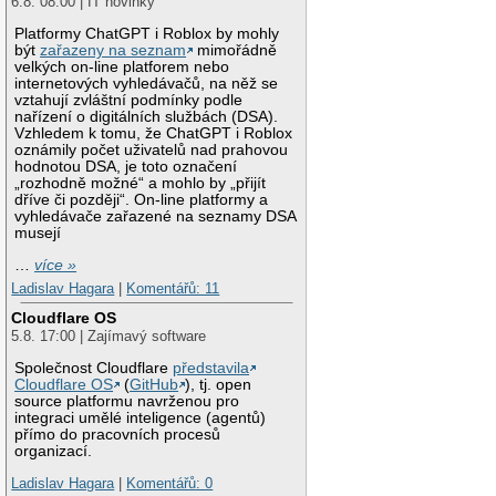
6.8. 08:00 | IT novinky
Platformy ChatGPT i Roblox by mohly
být
zařazeny na seznam
mimořádně
velkých on-line platforem nebo
internetových vyhledávačů, na něž se
vztahují zvláštní podmínky podle
nařízení o digitálních službách (DSA).
Vzhledem k tomu, že ChatGPT i Roblox
oznámily počet uživatelů nad prahovou
hodnotou DSA, je toto označení
„rozhodně možné“ a mohlo by „přijít
dříve či později“. On-line platformy a
vyhledávače zařazené na seznamy DSA
musejí
…
více »
Ladislav Hagara
|
Komentářů: 11
Cloudflare OS
5.8. 17:00 | Zajímavý software
Společnost Cloudflare
představila
Cloudflare OS
(
GitHub
), tj. open
source platformu navrženou pro
integraci umělé inteligence (agentů)
přímo do pracovních procesů
organizací.
Ladislav Hagara
|
Komentářů: 0