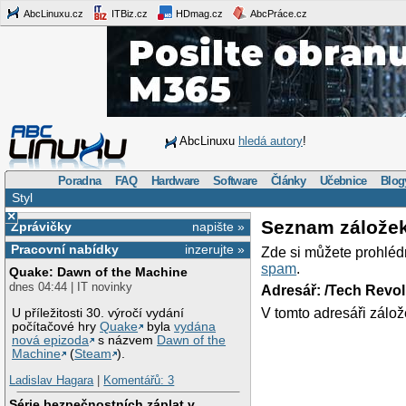
AbcLinuxu.cz
ITBiz.cz
HDmag.cz
AbcPráce.cz
AbcLinuxu
hledá autory
!
Poradna
FAQ
Hardware
Software
Články
Učebnice
Blog
Styl
×
Seznam zálože
Zprávičky
napište »
Pracovní nabídky
inzerujte »
Zde si můžete prohléd
spam
.
Quake: Dawn of the Machine
dnes 04:44 | IT novinky
Adresář: /Tech Revo
V tomto adresáři zálož
U příležitosti 30. výročí vydání
počítačové hry
Quake
byla
vydána
nová epizoda
s názvem
Dawn of the
Machine
(
Steam
).
Ladislav Hagara
|
Komentářů: 3
Série bezpečnostních záplat v