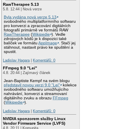
RawTherapee 5.13
5.8. 12:44 | Nová verze
Byla vydána nová verze 5.13
svobodného multiplatformního softwaru
pro konverzi a zpracování digitálních
fotografií primárně ve formátů RAW
RawTherapee
(
Wikipedie
). Vedle
zdrojových kódů je k dispozici také
balíček ve formátu
AppImage
. Stačí jej
stáhnout, nastavit právo ke spuštění a
spustit.
Ladislav Hagara
|
Komentářů: 0
FFmpeg 9.0 "Lei"
4.8. 20:44 | Zajímavý článek
Jean-Baptiste Kempf na svém blogu
představil novou verzi 9.0 "Lei"
kolekce
svobodného softwaru umožňujícího
nahrávání, konverzi a streamovaní
digitálního zvuku a obrazu
FFmpeg
(
Wikipedie
).
Ladislav Hagara
|
Komentářů: 0
NVIDIA sponzorem služby Linux
Vendor Firmware Service (LVFS)
4.8. 20:11 | Komunita