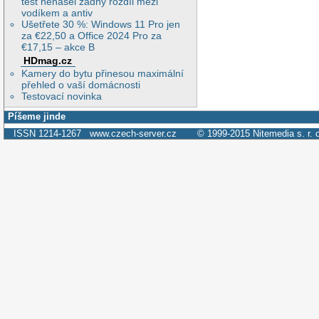
test nenašel žádný rozdíl mezi
vodíkem a antiv
Ušetřete 30 %: Windows 11 Pro jen
za €22,50 a Office 2024 Pro za
€17,15 – akce B
HDmag.cz
Kamery do bytu přinesou maximální
přehled o vaší domácnosti
Testovací novinka
Píšeme jinde
ISSN 1214-1267
www.czech-server.cz
© 1999-2015
Nitemedia s. r. 