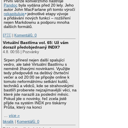
První verze konverzního nástroje
Pandoc
byla vydána před 20 lety. Jeho
autor John MacFarlane při tomto výročí
rekapituluje
jednotlivé etapy vývoje
a přidávání nových funkcí – rozšíření
nejen Markdownu a podporu mnoha
dalších formátů.
|🇵🇸
|
Komentářů: 0
Virtuální Bastlírna vol. 65: Už vám
dorazil předobjednaný INDX?
4.8. 00:55 | Pozvánky
Srpen přinesl nejen další spalující
vedro, ale také Virtuální Bastlírnu s
neméně žhavými novinkami. Využijte
tedy předpovědi na deštivý čtvrteční
večer a od 20:00 se připojte online k
tomuto neformálnímu setkání kutilů,
techniků a vědců, kde se strahovskými
bastlíři proberete nejzajímavější věci, na
které jste narazili za poslední měsíc.
Pokud jde o novinky, řeč zcela jistě
přijde na systém INDX pro tiskárny
Průša, který na konci
…
více »
bkralik
|
Komentářů: 0