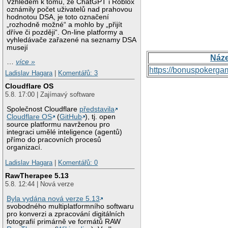
Vzhledem k tomu, že ChatGPT i Roblox
oznámily počet uživatelů nad prahovou
hodnotou DSA, je toto označení
„rozhodně možné“ a mohlo by „přijít
dříve či později“. On-line platformy a
vyhledávače zařazené na seznamy DSA
musejí
Náz
…
více »
https://bonuspokerga
Ladislav Hagara
|
Komentářů: 3
Cloudflare OS
5.8. 17:00 | Zajímavý software
Společnost Cloudflare
představila
Cloudflare OS
(
GitHub
), tj. open
source platformu navrženou pro
integraci umělé inteligence (agentů)
přímo do pracovních procesů
organizací.
Ladislav Hagara
|
Komentářů: 0
RawTherapee 5.13
5.8. 12:44 | Nová verze
Byla vydána nová verze 5.13
svobodného multiplatformního softwaru
pro konverzi a zpracování digitálních
fotografií primárně ve formátů RAW