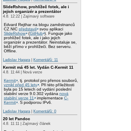
SlideRshow, prohlížeč fotek, ale i
jejich organizér a prezentátor
4.8. 12:22 | Zajímavý software
Edvard Rejthar na blogu zaměstnanců
CZ.NIC
představil
svou aplikaci
SlideRshow
(
GitHub
). Funguje jako
prohlížeč fotek, ale i jako jejich
organizér a prezentátor. Neinstaluje se,
běží přímo v prohlížeči. Bez serveru.
Offline.
Ladislav Hagara
|
Komentářů: 11
Kermit má 45 let. Vydán C-Kermit 11
4.8. 11:44 | Nová verze
Kermit
, tj. protokol pro přenos souborů,
vznikl před 45 lety
. Při této příležitosti
byla po 15 letech od vydání poslední
stabilní verze 9.0.302 vydána
nová
stabilní verze 11
implementace
C-
Kermit
. S podporou IPv6.
Ladislav Hagara
|
Komentářů: 0
20 let Pandoc
4.8. 11:11 | Zajímavý článek