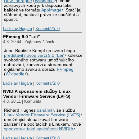
RawTherapee
(
Wikipedie
). Vedle
zdrojových kódů je k dispozici také
balíček ve formátu
AppImage
. Stačí jej
stáhnout, nastavit právo ke spuštění a
spustit.
Ladislav Hagara
|
Komentářů: 0
FFmpeg 9.0 "Lei"
4.8. 20:44 | Zajímavý článek
Jean-Baptiste Kempf na svém blogu
představil novou verzi 9.0 "Lei"
kolekce
svobodného softwaru umožňujícího
nahrávání, konverzi a streamovaní
digitálního zvuku a obrazu
FFmpeg
(
Wikipedie
).
Ladislav Hagara
|
Komentářů: 0
NVIDIA sponzorem služby Linux
Vendor Firmware Service (LVFS)
4.8. 20:11 | Komunita
Richard Hughes
oznámil
, že službu
Linux Vendor Firmware Service (LVFS)
umožňující aktualizovat firmware
zařízení na počítačích s Linuxem, nově
sponzoruje také společnost NVIDIA
.
Ladislav Hagara
|
Komentářů: 0