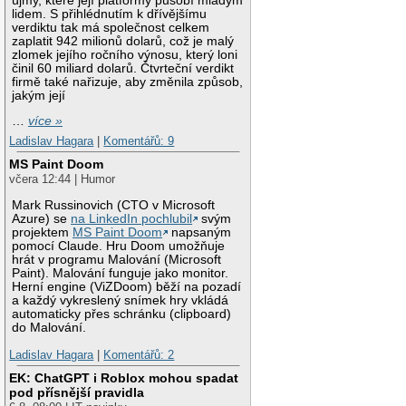
újmy, které její platformy působí mladým
lidem. S přihlédnutím k dřívějšímu
verdiktu tak má společnost celkem
zaplatit 942 milionů dolarů, což je malý
zlomek jejího ročního výnosu, který loni
činil 60 miliard dolarů. Čtvrteční verdikt
firmě také nařizuje, aby změnila způsob,
jakým její
…
více »
Ladislav Hagara
|
Komentářů: 9
MS Paint Doom
včera 12:44 | Humor
Mark Russinovich (CTO v Microsoft
Azure) se
na LinkedIn pochlubil
svým
projektem
MS Paint Doom
napsaným
pomocí Claude. Hru Doom umožňuje
hrát v programu Malování (Microsoft
Paint). Malování funguje jako monitor.
Herní engine (ViZDoom) běží na pozadí
a každý vykreslený snímek hry vkládá
automaticky přes schránku (clipboard)
do Malování.
Ladislav Hagara
|
Komentářů: 2
EK: ChatGPT i Roblox mohou spadat
pod přísnější pravidla