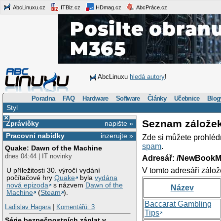
AbcLinuxu.cz
ITBiz.cz
HDmag.cz
AbcPráce.cz
AbcLinuxu
hledá autory
!
Poradna
FAQ
Hardware
Software
Články
Učebnice
Blog
Styl
×
Seznam zálože
Zprávičky
napište »
Pracovní nabídky
inzerujte »
Zde si můžete prohléd
spam
.
Quake: Dawn of the Machine
dnes 04:44 | IT novinky
Adresář: /NewBookM
V tomto adresáři zálož
U příležitosti 30. výročí vydání
počítačové hry
Quake
byla
vydána
nová epizoda
s názvem
Dawn of the
Název
Machine
(
Steam
).
Baccarat Gambling
Ladislav Hagara
|
Komentářů: 3
Tips
Série bezpečnostních záplat v