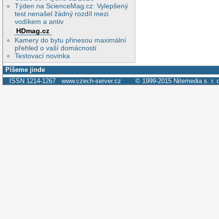
Týden na ScienceMag.cz: Vylepšený
test nenašel žádný rozdíl mezi
vodíkem a antiv
HDmag.cz
Kamery do bytu přinesou maximální
přehled o vaší domácnosti
Testovací novinka
Píšeme jinde
ISSN 1214-1267
www.czech-server.cz
© 1999-2015
Nitemedia s. r. 