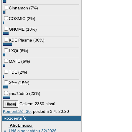
Cinnamon
(
7%
)
COSMIC
(
2%
)
GNOME
(
18%
)
KDE Plasma
(
30%
)
LXQt
(
6%
)
MATE
(
6%
)
TDE
(
2%
)
Xfce
(
15%
)
jiné/žádné
(
23%
)
Celkem 2350 hlasů
Komentářů: 30
, poslední 3.4. 20:20
Rozcestník
AbcLinuxu
Událo se v týdnu 32/2026