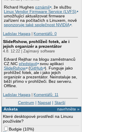
Richard Hughes
oznámil
, že službu
Linux Vendor Firmware Service (LVFS)
umožňující aktualizovat firmware
zařízení na počítačích s Linuxem, nově
sponzoruje také společnost NVIDIA
.
Ladislav Hagara
|
Komentářů: 0
SlideRshow, prohlížeč fotek, ale i
jejich organizér a prezentátor
4.8. 12:22 | Zajímavý software
Edvard Rejthar na blogu zaměstnanců
CZ.NIC
představil
svou aplikaci
SlideRshow
(
GitHub
). Funguje jako
prohlížeč fotek, ale i jako jejich
organizér a prezentátor. Neinstaluje se,
běží přímo v prohlížeči. Bez serveru.
Offline.
Ladislav Hagara
|
Komentářů: 11
Centrum
|
Napsat
|
Starší
Anketa
navrhněte »
Které desktopové prostředí na Linuxu
používáte?
Budgie
(
10%
)