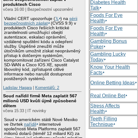
Diabetes Health
produktech Cisco
Talk
včera 16:00 | Bezpečnostní upozornění
Foods For Eye
Vládní CERT upozorňuje (
𝕏
) na
sérii
Health
bezpečnostních záplat
(CVSS 9.9) v
produktech Cisco řešících kritické
Foods For Eye
zranitelnosti umožňující obejití
Health
autentizace, eskalaci oprávnění,
Gambling Bonus
vzdálené spuštění kódu a odepření
služby. Úspěšné zneužití může
Poker
útočníkům umožnit získat neoprávněný
Gambling Lucky
přístup k dotčeným systémům,
Today
kompromitovat zařízení Cisco Catalyst
SD-WAN a Cisco IOS XE, spustit
Know Your Health
libovolný kód, zpřístupnit citlivé
Facts
informace nebo narušit dostupnost
postižených systémů.
Online Betting Ideas
Ladislav Hagara
|
Komentářů: 2
Real Online Bet
Soud nařídil firmě Meta zaplatit 567
milionů USD kvůli újmě způsobené
Stress Affects
dětem
včera 15:33 | IT novinky
Health
Teeth Filling
Soud v americkém státě Nové Mexiko
Technique
ve čtvrtek
nařídil
internetové
společnosti Meta Platforms zaplatit 567
milionů dolarů (téměř 12 miliard Kč) za