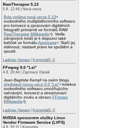
RawTherapee 5.13
5.8. 12:44 | Nová verze
Byla vydána nová verze 5.13
svobodného multiplatformního softwaru
pro konverzi a zpracování digitálních
fotografií primárně ve formátů RAW
RawTherapee
(
Wikipedie
). Vedle
zdrojových kódů je k dispozici také
balíček ve formátu
AppImage
. Stačí jej
stáhnout, nastavit právo ke spuštění a
spustit.
Ladislav Hagara
|
Komentářů: 0
FFmpeg 9.0 "Lei"
4.8. 20:44 | Zajímavý článek
Jean-Baptiste Kempf na svém blogu
představil novou verzi 9.0 "Lei"
kolekce
svobodného softwaru umožňujícího
nahrávání, konverzi a streamovaní
digitálního zvuku a obrazu
FFmpeg
(
Wikipedie
).
Ladislav Hagara
|
Komentářů: 0
NVIDIA sponzorem služby Linux
Vendor Firmware Service (LVFS)
4.8. 20:11 | Komunita