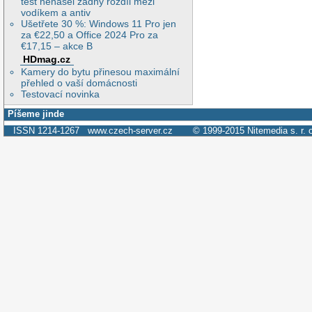
test nenašel žádný rozdíl mezi
vodíkem a antiv
Ušetřete 30 %: Windows 11 Pro jen
za €22,50 a Office 2024 Pro za
€17,15 – akce B
HDmag.cz
Kamery do bytu přinesou maximální
přehled o vaší domácnosti
Testovací novinka
Píšeme jinde
ISSN 1214-1267
www.czech-server.cz
© 1999-2015
Nitemedia s. r. 