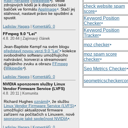
RawTherapee
(
Wikipedie
). Vedle
zdrojových kódů je k dispozici také
check website spam
balíček ve formátu
AppImage
. Stačí jej
score
stáhnout, nastavit právo ke spuštění a
Keyword Position
spustit.
Checker
Ladislav Hagara
|
Komentářů: 0
Keyword Position
FFmpeg 9.0 "Lei"
Tracker
4.8. 20:44 | Zajímavý článek
moz checker
Jean-Baptiste Kempf na svém blogu
představil novou verzi 9.0 "Lei"
kolekce
moz spam score
svobodného softwaru umožňujícího
checker
nahrávání, konverzi a streamovaní
digitálního zvuku a obrazu
FFmpeg
(
Wikipedie
).
Seo Metrics Checker
Ladislav Hagara
|
Komentářů: 0
seometricscheckerc
NVIDIA sponzorem služby Linux
Vendor Firmware Service (LVFS)
4.8. 20:11 | Komunita
Richard Hughes
oznámil
, že službu
Linux Vendor Firmware Service (LVFS)
umožňující aktualizovat firmware
zařízení na počítačích s Linuxem, nově
sponzoruje také společnost NVIDIA
.
Ladislav Hagara
|
Komentářů: 0