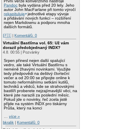
První verze konverzního nástroje
Pandoc
byla vydána před 20 lety. Jeho
autor John MacFarlane při tomto výročí
rekapituluje
jednotlivé etapy vývoje
a přidávání nových funkcí – rozšíření
nejen Markdownu a podporu mnoha
dalších formátů.
|🇵🇸
|
Komentářů: 0
Virtuální Bastlírna vol. 65: Už vám
dorazil předobjednaný INDX?
4.8. 00:55 | Pozvánky
Srpen přinesl nejen další spalující
vedro, ale také Virtuální Bastlírnu s
neméně žhavými novinkami. Využijte
tedy předpovědi na deštivý čtvrteční
večer a od 20:00 se připojte online k
tomuto neformálnímu setkání kutilů,
techniků a vědců, kde se strahovskými
bastlíři proberete nejzajímavější věci, na
které jste narazili za poslední měsíc.
Pokud jde o novinky, řeč zcela jistě
přijde na systém INDX pro tiskárny
Průša, který na konci
…
více »
bkralik
|
Komentářů: 0