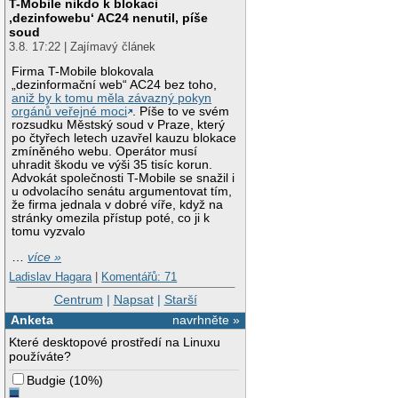
T-Mobile nikdo k blokaci
‚dezinfowebu‘ AC24 nenutil, píše
soud
3.8. 17:22 | Zajímavý článek
Firma T-Mobile blokovala
„dezinformační web“ AC24 bez toho,
aniž by k tomu měla závazný pokyn
orgánů veřejné moci
. Píše to ve svém
rozsudku Městský soud v Praze, který
po čtyřech letech uzavřel kauzu blokace
zmíněného webu. Operátor musí
uhradit škodu ve výši 35 tisíc korun.
Advokát společnosti T-Mobile se snažil i
u odvolacího senátu argumentovat tím,
že firma jednala v dobré víře, když na
stránky omezila přístup poté, co ji k
tomu vyzvalo
…
více »
Ladislav Hagara
|
Komentářů: 71
Centrum
|
Napsat
|
Starší
Anketa
navrhněte »
Které desktopové prostředí na Linuxu
používáte?
Budgie
(
10%
)