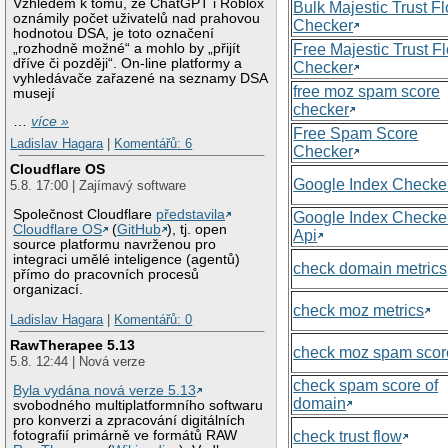
Vzhledem k tomu, že ChatGPT i Roblox
Bulk Majestic Trust F
oznámily počet uživatelů nad prahovou
Checker
hodnotou DSA, je toto označení
„rozhodně možné“ a mohlo by „přijít
Free Majestic Trust F
dříve či později“. On-line platformy a
Checker
vyhledávače zařazené na seznamy DSA
free moz spam score
musejí
checker
…
více »
Free Spam Score
Ladislav Hagara
|
Komentářů: 6
Checker
Cloudflare OS
Google Index Checke
5.8. 17:00 | Zajímavý software
Společnost Cloudflare
představila
Google Index Checke
Cloudflare OS
(
GitHub
), tj. open
Api
source platformu navrženou pro
integraci umělé inteligence (agentů)
check domain metrics
přímo do pracovních procesů
organizací.
check moz metrics
Ladislav Hagara
|
Komentářů: 0
RawTherapee 5.13
check moz spam scor
5.8. 12:44 | Nová verze
check spam score of
Byla vydána nová verze 5.13
domain
svobodného multiplatformního softwaru
pro konverzi a zpracování digitálních
check trust flow
fotografií primárně ve formátů RAW