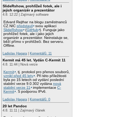
SlideRshow, prohlížeč fotek, ale i
jejich organizér a prezentátor
4.8. 12:22 | Zajímavý software
Edvard Rejthar na blogu zaměstnanců
CZ.NIC
představil
svou aplikaci
SlideRshow
(
GitHub
). Funguje jako
prohlížeč fotek, ale i jako jejich
organizér a prezentátor. Neinstaluje se,
běží přímo v prohlížeči. Bez serveru.
Offline.
Ladislav Hagara
|
Komentářů: 11
Kermit má 45 let. Vydán C-Kermit 11
4.8. 11:44 | Nová verze
Kermit
, tj. protokol pro přenos souborů,
vznikl před 45 lety
. Při této příležitosti
byla po 15 letech od vydání poslední
stabilní verze 9.0.302 vydána
nová
stabilní verze 11
implementace
C-
Kermit
. S podporou IPv6.
Ladislav Hagara
|
Komentářů: 0
20 let Pandoc
4.8. 11:11 | Zajímavý článek