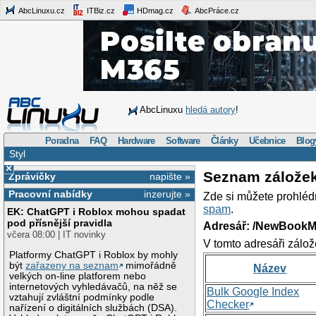
AbcLinuxu.cz
ITBiz.cz
HDmag.cz
AbcPráce.cz
AbcLinuxu
hledá autory
!
Poradna
FAQ
Hardware
Software
Články
Učebnice
Blog
Styl
×
Seznam zálože
Zprávičky
napište »
Pracovní nabídky
inzerujte »
Zde si můžete prohléd
spam
.
EK: ChatGPT i Roblox mohou spadat
pod přísnější pravidla
Adresář: /NewBookM
včera 08:00 | IT novinky
V tomto adresáři zálož
Platformy ChatGPT i Roblox by mohly
být
zařazeny na seznam
mimořádně
Název
velkých on-line platforem nebo
internetových vyhledávačů, na něž se
Bulk Google Index
vztahují zvláštní podmínky podle
Checker
nařízení o digitálních službách (DSA).