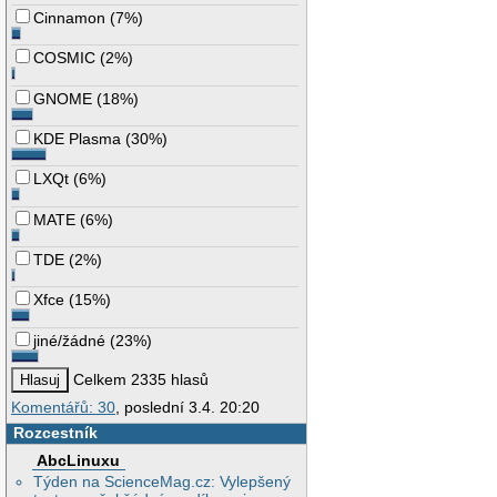
Cinnamon
(
7%
)
COSMIC
(
2%
)
GNOME
(
18%
)
KDE Plasma
(
30%
)
LXQt
(
6%
)
MATE
(
6%
)
TDE
(
2%
)
Xfce
(
15%
)
jiné/žádné
(
23%
)
Celkem 2335 hlasů
Komentářů: 30
, poslední 3.4. 20:20
Rozcestník
AbcLinuxu
Týden na ScienceMag.cz: Vylepšený