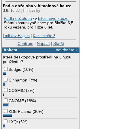
Padla obžaloba v bitcoinové kauze
3.8. 16:33 | IT novinky
Padla obžaloba
v
bitcoinové kauze
.
Státní zástupkyně chce pro Blažka 6,5
roku vězení, pro Titze 8 let.
Ladislav Hagara
|
Komentářů: 3
Centrum
|
Napsat
|
Starší
Anketa
navrhněte »
Které desktopové prostředí na Linuxu
používáte?
Budgie
(
10%
)
Cinnamon
(
7%
)
COSMIC
(
2%
)
GNOME
(
18%
)
KDE Plasma
(
30%
)
LXQt
(
6%
)