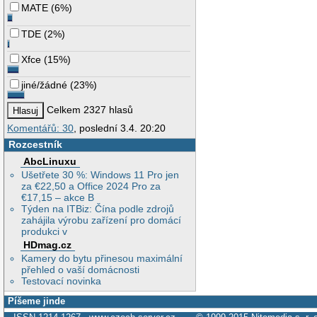
MATE
(
6%
)
TDE
(
2%
)
Xfce
(
15%
)
jiné/žádné
(
23%
)
Celkem 2327 hlasů
Komentářů: 30
, poslední 3.4. 20:20
Rozcestník
AbcLinuxu
Ušetřete 30 %: Windows 11 Pro jen
za €22,50 a Office 2024 Pro za
€17,15 – akce B
Týden na ITBiz: Čína podle zdrojů
zahájila výrobu zařízení pro domácí
produkci v
HDmag.cz
Kamery do bytu přinesou maximální
přehled o vaší domácnosti
Testovací novinka
Píšeme jinde