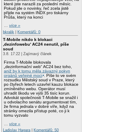
které jste narazili za poslední měsíc.
Pokud jde o novinky, řeč zcela jistě
přijde na systém INDX pro tiskárny
Průša, který na konci
…
více »
bkralik
|
Komentářů: 0
T-Mobile nikdo k blokaci
‚dezinfowebu‘ AC24 nenutil, píše
soud
3.8. 17:22 | Zajímavý článek
Firma T-Mobile blokovala
„dezinformační web“ AC24 bez toho,
aniž by k tomu měla závazný pokyn
orgánů veřejné moci
. Píše to ve svém
rozsudku Městský soud v Praze, který
po čtyřech letech uzavřel kauzu blokace
zmíněného webu. Operátor musí
uhradit škodu ve výši 35 tisíc korun.
Advokát společnosti T-Mobile se snažil i
u odvolacího senátu argumentovat tím,
že firma jednala v dobré víře, když na
stránky omezila přístup poté, co ji k
tomu vyzvalo
…
více »
Ladislav Hagara
|
Komentářů: 50