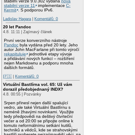
stabilní verze 9.0.302 vydána
nová
stabilní verze 11
implementace
C-
Kermit
. S podporou IPv6.
Ladislav Hagara
|
Komentářů: 0
20 let Pandoc
4.8. 11:11 | Zajímavý článek
První verze konverzního nástroje
Pandoc
byla vydána před 20 lety. Jeho
autor John MacFarlane při tomto výročí
rekapituluje
jednotlivé etapy vývoje
a přidávání nových funkcí – rozšíření
nejen Markdownu a podporu mnoha
dalších formátů.
|🇵🇸
|
Komentářů: 0
Virtuální Bastlírna vol. 65: Už vám
dorazil předobjednaný INDX?
4.8. 00:55 | Pozvánky
Srpen přinesl nejen další spalující
vedro, ale také Virtuální Bastlírnu s
neméně žhavými novinkami. Využijte
tedy předpovědi na deštivý čtvrteční
večer a od 20:00 se připojte online k
tomuto neformálnímu setkání kutilů,
techniků a vědců, kde se strahovskými
bastlíři proberete nejzajímavější věci, na