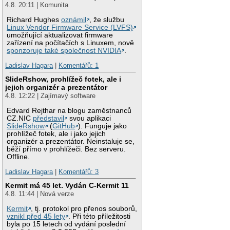
4.8. 20:11 | Komunita
Richard Hughes
oznámil
, že službu
Linux Vendor Firmware Service (LVFS)
umožňující aktualizovat firmware
zařízení na počítačích s Linuxem, nově
sponzoruje také společnost NVIDIA
.
Ladislav Hagara
|
Komentářů: 1
SlideRshow, prohlížeč fotek, ale i
jejich organizér a prezentátor
4.8. 12:22 | Zajímavý software
Edvard Rejthar na blogu zaměstnanců
CZ.NIC
představil
svou aplikaci
SlideRshow
(
GitHub
). Funguje jako
prohlížeč fotek, ale i jako jejich
organizér a prezentátor. Neinstaluje se,
běží přímo v prohlížeči. Bez serveru.
Offline.
Ladislav Hagara
|
Komentářů: 3
Kermit má 45 let. Vydán C-Kermit 11
4.8. 11:44 | Nová verze
Kermit
, tj. protokol pro přenos souborů,
vznikl před 45 lety
. Při této příležitosti
byla po 15 letech od vydání poslední