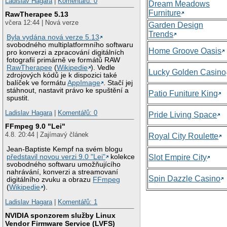
Ladislav Hagara
|
Komentářů: 0
Dream Meadows
Furniture
RawTherapee 5.13
včera 12:44 | Nová verze
Garden Design
Trends
Byla vydána nová verze 5.13
svobodného multiplatformního softwaru
Home Groove Oasis
pro konverzi a zpracování digitálních
fotografií primárně ve formátů RAW
RawTherapee
(
Wikipedie
). Vedle
Lucky Golden Casino
zdrojových kódů je k dispozici také
balíček ve formátu
AppImage
. Stačí jej
stáhnout, nastavit právo ke spuštění a
Patio Funiture King
spustit.
Ladislav Hagara
|
Komentářů: 0
Pride Living Space
FFmpeg 9.0 "Lei"
4.8. 20:44 | Zajímavý článek
Royal City Roulette
Jean-Baptiste Kempf na svém blogu
představil novou verzi 9.0 "Lei"
kolekce
Slot Empire City
svobodného softwaru umožňujícího
nahrávání, konverzi a streamovaní
Spin Dazzle Casino
digitálního zvuku a obrazu
FFmpeg
(
Wikipedie
).
Ladislav Hagara
|
Komentářů: 1
NVIDIA sponzorem služby Linux
Vendor Firmware Service (LVFS)