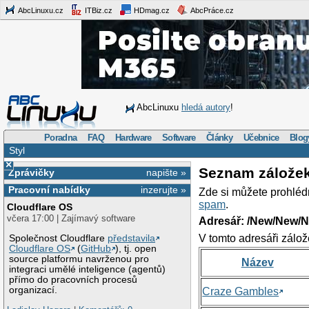
AbcLinuxu.cz
ITBiz.cz
HDmag.cz
AbcPráce.cz
AbcLinuxu
hledá autory
!
Poradna
FAQ
Hardware
Software
Články
Učebnice
Blog
Styl
×
Seznam zálože
Zprávičky
napište »
Pracovní nabídky
inzerujte »
Zde si můžete prohléd
spam
.
Cloudflare OS
včera 17:00 | Zajímavý software
Adresář: /New/New/N
V tomto adresáři zálož
Společnost Cloudflare
představila
Cloudflare OS
(
GitHub
), tj. open
source platformu navrženou pro
Název
integraci umělé inteligence (agentů)
přímo do pracovních procesů
organizací.
Craze Gambles