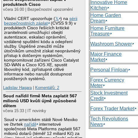
Innovative Home
produktech Cisco
Kitchen
včera 16:00 | Bezpečnostní upozornění
Home Garden
Vládní CERT upozorňuje (
𝕏
) na
sérii
Dream
bezpečnostních záplat
(CVSS 9.9) v
produktech Cisco řešících kritické
Home Furniture
zranitelnosti umožňující obejití
Treasure
autentizace, eskalaci oprávnění,
vzdálené spuštění kódu a odepření
Washroom Shower
služby. Úspěšné zneužití může
útočníkům umožnit získat neoprávněný
Major Finance
přístup k dotčeným systémům,
Market
kompromitovat zařízení Cisco Catalyst
SD-WAN a Cisco IOS XE, spustit
libovolný kód, zpřístupnit citlivé
Personal Finloan
informace nebo narušit dostupnost
postižených systémů.
Forex Currency
Meter
Ladislav Hagara
|
Komentářů: 2
Stock Investment
Soud nařídil firmě Meta zaplatit 567
Credit
milionů USD kvůli újmě způsobené
dětem
Forex Trader Market
včera 15:33 | IT novinky
Tech Revolutions
Soud v americkém státě Nové Mexiko
News
ve čtvrtek
nařídil
internetové
společnosti Meta Platforms zaplatit 567
milionů dolarů (téměř 12 miliard Kč) za