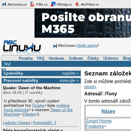
AbcLinuxu.cz
ITBiz.cz
HDmag.cz
AbcPráce.cz
AbcLinuxu
hledá autory
!
Poradna
FAQ
Hardware
Software
Články
Učebnice
Blog
Styl
×
Seznam zálože
Zprávičky
napište »
Pracovní nabídky
inzerujte »
Zde si můžete prohléd
spam
.
Quake: Dawn of the Machine
dnes 04:44 | IT novinky
Adresář: /Tony
V tomto adresáři zálož
U příležitosti 30. výročí vydání
počítačové hry
Quake
byla
vydána
nová epizoda
s názvem
Dawn of the
Název
Machine
(
Steam
).
Smart Home
Ladislav Hagara
|
Komentářů: 3
Features
Série bezpečnostních záplat v