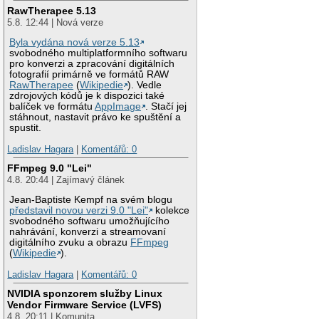
RawTherapee 5.13
5.8. 12:44 | Nová verze
Byla vydána nová verze 5.13
svobodného multiplatformního softwaru
pro konverzi a zpracování digitálních
fotografií primárně ve formátů RAW
RawTherapee
(
Wikipedie
). Vedle
zdrojových kódů je k dispozici také
balíček ve formátu
AppImage
. Stačí jej
stáhnout, nastavit právo ke spuštění a
spustit.
Ladislav Hagara
|
Komentářů: 0
FFmpeg 9.0 "Lei"
4.8. 20:44 | Zajímavý článek
Jean-Baptiste Kempf na svém blogu
představil novou verzi 9.0 "Lei"
kolekce
svobodného softwaru umožňujícího
nahrávání, konverzi a streamovaní
digitálního zvuku a obrazu
FFmpeg
(
Wikipedie
).
Ladislav Hagara
|
Komentářů: 0
NVIDIA sponzorem služby Linux
Vendor Firmware Service (LVFS)
4.8. 20:11 | Komunita