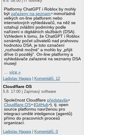
6.8. 08:00 | IT novinky
Platformy ChatGPT i Roblox by mohly
být
zařazeny na seznam
mimořádně
velkých on-line platforem nebo
internetových vyhledávačů, na něž se
vztahují zvláštní podmínky podle
nařízení o digitálních službách (DSA).
Vzhledem k tomu, že ChatGPT i Roblox
oznámily počet uživatelů nad prahovou
hodnotou DSA, je toto označení
„rozhodně možné“ a mohlo by „přijít
dříve či později“. On-line platformy a
vyhledávače zařazené na seznamy DSA
musejí
…
více »
Ladislav Hagara
|
Komentářů: 12
Cloudflare OS
5.8. 17:00 | Zajímavý software
Společnost Cloudflare
představila
Cloudflare OS
(
GitHub
), tj. open
source platformu navrženou pro
integraci umělé inteligence (agentů)
přímo do pracovních procesů
organizací.
Ladislav Hagara
|
Komentářů: 0