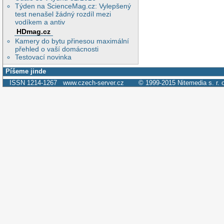
Týden na ScienceMag.cz: Vylepšený
test nenašel žádný rozdíl mezi
vodíkem a antiv
HDmag.cz
Kamery do bytu přinesou maximální
přehled o vaší domácnosti
Testovací novinka
Píšeme jinde
ISSN 1214-1267
www.czech-server.cz
© 1999-2015
Nitemedia s. r. 