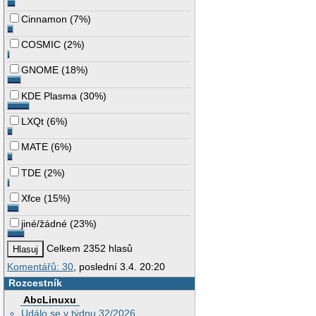
Cinnamon
(
7%
)
COSMIC
(
2%
)
GNOME
(
18%
)
KDE Plasma
(
30%
)
LXQt
(
6%
)
MATE
(
6%
)
TDE
(
2%
)
Xfce
(
15%
)
jiné/žádné
(
23%
)
Celkem 2352 hlasů
Komentářů: 30
, poslední 3.4. 20:20
Rozcestník
AbcLinuxu
Událo se v týdnu 32/2026