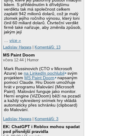
újmy, které její platformy působí mladým
lidem. S přihlédnutím k dřívějšímu
verdiktu tak má společnost celkem
zaplatit 942 milionů dolarů, což je malý
zlomek jejího ročního výnosu, který loni
činil 60 miliard dolarů. Čtvrteční verdikt
firmě také nařizuje, aby změnila způsob,
jakým její
…
více »
Ladislav Hagara
|
Komentářů: 13
MS Paint Doom
včera 12:44 | Humor
Mark Russinovich (CTO v Microsoft
Azure) se
na LinkedIn pochlubil
svým
projektem
MS Paint Doom
napsaným
pomocí Claude. Hru Doom umožňuje
hrát v programu Malování (Microsoft
Paint). Malování funguje jako monitor.
Herní engine (ViZDoom) běží na pozadí
a každý vykreslený snímek hry vkládá
automaticky přes schránku (clipboard)
do Malování.
Ladislav Hagara
|
Komentářů: 3
EK: ChatGPT i Roblox mohou spadat
pod přísnější pravidla