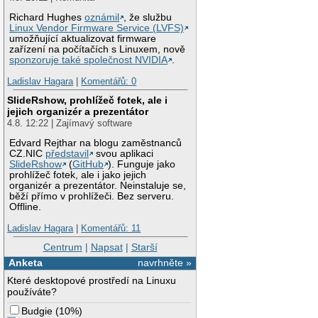
Richard Hughes
oznámil
, že službu
Linux Vendor Firmware Service (LVFS)
umožňující aktualizovat firmware
zařízení na počítačích s Linuxem, nově
sponzoruje také společnost NVIDIA
.
Ladislav Hagara
|
Komentářů: 0
SlideRshow, prohlížeč fotek, ale i
jejich organizér a prezentátor
4.8. 12:22 | Zajímavý software
Edvard Rejthar na blogu zaměstnanců
CZ.NIC
představil
svou aplikaci
SlideRshow
(
GitHub
). Funguje jako
prohlížeč fotek, ale i jako jejich
organizér a prezentátor. Neinstaluje se,
běží přímo v prohlížeči. Bez serveru.
Offline.
Ladislav Hagara
|
Komentářů: 11
Centrum
|
Napsat
|
Starší
Anketa
navrhněte »
Které desktopové prostředí na Linuxu
používáte?
Budgie
(
10%
)