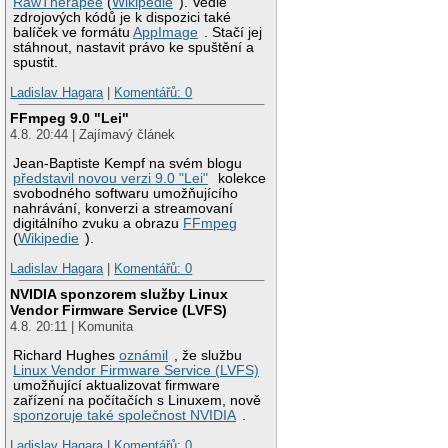
RawTherapee
(
Wikipedie
). Vedle
zdrojových kódů je k dispozici také
balíček ve formátu
AppImage
. Stačí jej
stáhnout, nastavit právo ke spuštění a
spustit.
Ladislav Hagara
|
Komentářů: 0
FFmpeg 9.0 "Lei"
4.8. 20:44 | Zajímavý článek
Jean-Baptiste Kempf na svém blogu
představil novou verzi 9.0 "Lei"
kolekce
svobodného softwaru umožňujícího
nahrávání, konverzi a streamovaní
digitálního zvuku a obrazu
FFmpeg
(
Wikipedie
).
Ladislav Hagara
|
Komentářů: 0
NVIDIA sponzorem služby Linux
Vendor Firmware Service (LVFS)
4.8. 20:11 | Komunita
Richard Hughes
oznámil
, že službu
Linux Vendor Firmware Service (LVFS)
umožňující aktualizovat firmware
zařízení na počítačích s Linuxem, nově
sponzoruje také společnost NVIDIA
.
Ladislav Hagara
|
Komentářů: 0