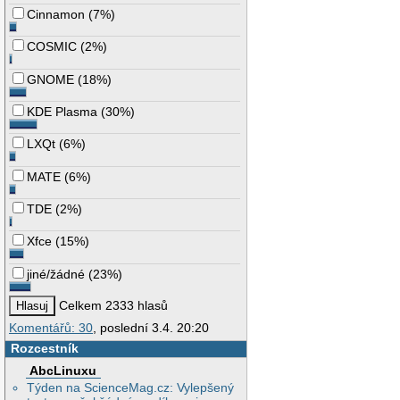
Cinnamon
(
7%
)
COSMIC
(
2%
)
GNOME
(
18%
)
KDE Plasma
(
30%
)
LXQt
(
6%
)
MATE
(
6%
)
TDE
(
2%
)
Xfce
(
15%
)
jiné/žádné
(
23%
)
Celkem 2333 hlasů
Komentářů: 30
, poslední 3.4. 20:20
Rozcestník
AbcLinuxu
Týden na ScienceMag.cz: Vylepšený