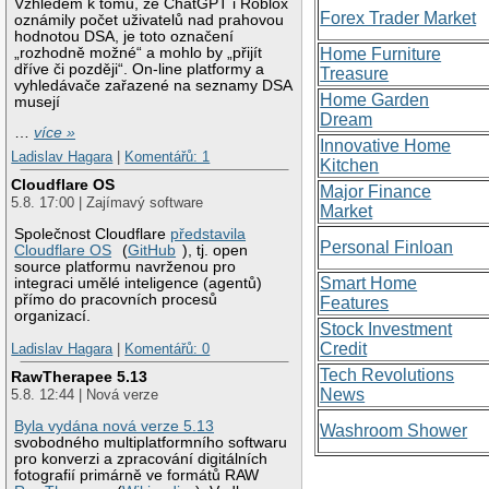
Vzhledem k tomu, že ChatGPT i Roblox
Forex Trader Market
oznámily počet uživatelů nad prahovou
hodnotou DSA, je toto označení
„rozhodně možné“ a mohlo by „přijít
Home Furniture
dříve či později“. On-line platformy a
Treasure
vyhledávače zařazené na seznamy DSA
Home Garden
musejí
Dream
…
více »
Innovative Home
Ladislav Hagara
|
Komentářů: 1
Kitchen
Cloudflare OS
Major Finance
5.8. 17:00 | Zajímavý software
Market
Společnost Cloudflare
představila
Personal Finloan
Cloudflare OS
(
GitHub
), tj. open
source platformu navrženou pro
Smart Home
integraci umělé inteligence (agentů)
přímo do pracovních procesů
Features
organizací.
Stock Investment
Credit
Ladislav Hagara
|
Komentářů: 0
Tech Revolutions
RawTherapee 5.13
News
5.8. 12:44 | Nová verze
Byla vydána nová verze 5.13
Washroom Shower
svobodného multiplatformního softwaru
pro konverzi a zpracování digitálních
fotografií primárně ve formátů RAW