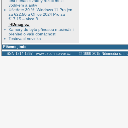
test nenašel žádný rozdíl mezi
vodíkem a antiv
Ušetřete 30 %: Windows 11 Pro jen
za €22,50 a Office 2024 Pro za
€17,15 – akce B
HDmag.cz
Kamery do bytu přinesou maximální
přehled o vaší domácnosti
Testovací novinka
Píšeme jinde
ISSN 1214-1267
www.czech-server.cz
© 1999-2015
Nitemedia s. r. 