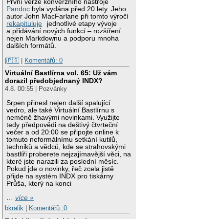
První verze konverzního nástroje
Pandoc
byla vydána před 20 lety. Jeho
autor John MacFarlane při tomto výročí
rekapituluje
jednotlivé etapy vývoje
a přidávání nových funkcí – rozšíření
nejen Markdownu a podporu mnoha
dalších formátů.
|🇵🇸
|
Komentářů: 0
Virtuální Bastlírna vol. 65: Už vám
dorazil předobjednaný INDX?
4.8. 00:55 | Pozvánky
Srpen přinesl nejen další spalující
vedro, ale také Virtuální Bastlírnu s
neméně žhavými novinkami. Využijte
tedy předpovědi na deštivý čtvrteční
večer a od 20:00 se připojte online k
tomuto neformálnímu setkání kutilů,
techniků a vědců, kde se strahovskými
bastlíři proberete nejzajímavější věci, na
které jste narazili za poslední měsíc.
Pokud jde o novinky, řeč zcela jistě
přijde na systém INDX pro tiskárny
Průša, který na konci
…
více »
bkralik
|
Komentářů: 0