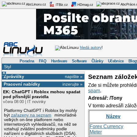
AbcLinuxu.cz
AbcPráce.
ITBiz.cz
HDmag.cz
AbcLinuxu
hledá autory
!
Poradna
FAQ
Hardware
Software
Články
Učebnice
Blog
Styl
×
Seznam zálože
Zprávičky
napište »
Pracovní nabídky
inzerujte »
Zde si můžete prohléd
spam
.
EK: ChatGPT i Roblox mohou spadat
pod přísnější pravidla
Adresář: /Tony
včera 08:00 | IT novinky
V tomto adresáři zálož
Platformy ChatGPT i Roblox by mohly
být
zařazeny na seznam
mimořádně
Název
velkých on-line platforem nebo
internetových vyhledávačů, na něž se
Forex Currency
vztahují zvláštní podmínky podle
Meter
nařízení o digitálních službách (DSA).