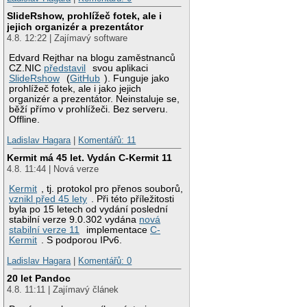
SlideRshow, prohlížeč fotek, ale i
jejich organizér a prezentátor
4.8. 12:22 | Zajímavý software
Edvard Rejthar na blogu zaměstnanců
CZ.NIC
představil
svou aplikaci
SlideRshow
(
GitHub
). Funguje jako
prohlížeč fotek, ale i jako jejich
organizér a prezentátor. Neinstaluje se,
běží přímo v prohlížeči. Bez serveru.
Offline.
Ladislav Hagara
|
Komentářů: 11
Kermit má 45 let. Vydán C-Kermit 11
4.8. 11:44 | Nová verze
Kermit
, tj. protokol pro přenos souborů,
vznikl před 45 lety
. Při této příležitosti
byla po 15 letech od vydání poslední
stabilní verze 9.0.302 vydána
nová
stabilní verze 11
implementace
C-
Kermit
. S podporou IPv6.
Ladislav Hagara
|
Komentářů: 0
20 let Pandoc
4.8. 11:11 | Zajímavý článek