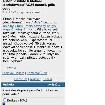
T-Mobile nikdo k blokaci
‚dezinfowebu‘ AC24 nenutil, píše
soud
3.8. 17:22 | Zajímavý článek
Firma T-Mobile blokovala
„dezinformační web“ AC24 bez toho,
aniž by k tomu měla závazný pokyn
orgánů veřejné moci
. Píše to ve svém
rozsudku Městský soud v Praze, který
po čtyřech letech uzavřel kauzu blokace
zmíněného webu. Operátor musí
uhradit škodu ve výši 35 tisíc korun.
Advokát společnosti T-Mobile se snažil i
u odvolacího senátu argumentovat tím,
že firma jednala v dobré víře, když na
stránky omezila přístup poté, co ji k
tomu vyzvalo
…
více »
Ladislav Hagara
|
Komentářů: 70
Centrum
|
Napsat
|
Starší
Anketa
navrhněte »
Které desktopové prostředí na Linuxu
používáte?
Budgie
(
10%
)