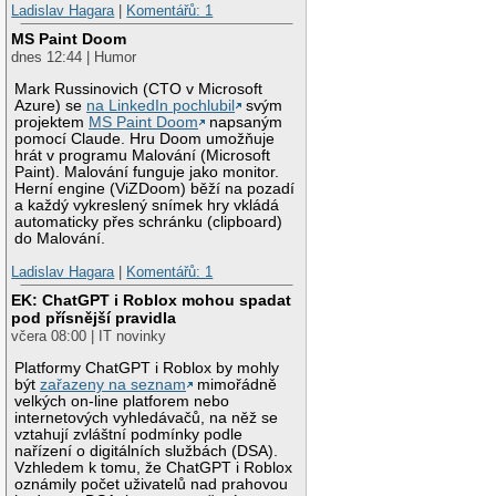
Ladislav Hagara
|
Komentářů: 1
MS Paint Doom
dnes 12:44 | Humor
Mark Russinovich (CTO v Microsoft
Azure) se
na LinkedIn pochlubil
svým
projektem
MS Paint Doom
napsaným
pomocí Claude. Hru Doom umožňuje
hrát v programu Malování (Microsoft
Paint). Malování funguje jako monitor.
Herní engine (ViZDoom) běží na pozadí
a každý vykreslený snímek hry vkládá
automaticky přes schránku (clipboard)
do Malování.
Ladislav Hagara
|
Komentářů: 1
EK: ChatGPT i Roblox mohou spadat
pod přísnější pravidla
včera 08:00 | IT novinky
Platformy ChatGPT i Roblox by mohly
být
zařazeny na seznam
mimořádně
velkých on-line platforem nebo
internetových vyhledávačů, na něž se
vztahují zvláštní podmínky podle
nařízení o digitálních službách (DSA).
Vzhledem k tomu, že ChatGPT i Roblox
oznámily počet uživatelů nad prahovou