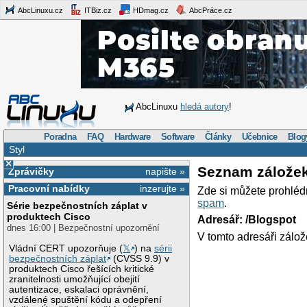
AbcLinuxu.cz
ITBiz.cz
HDmag.cz
AbcPráce.cz
AbcLinuxu
hledá autory
!
Poradna
FAQ
Hardware
Software
Články
Učebnice
Blog
Styl
×
Seznam zálože
Zprávičky
napište »
Pracovní nabídky
inzerujte »
Zde si můžete prohléd
spam
.
Série bezpečnostních záplat v
produktech Cisco
Adresář: /Blogspot
dnes 16:00 | Bezpečnostní upozornění
V tomto adresáři zálož
Vládní CERT upozorňuje (
𝕏
) na
sérii
bezpečnostních záplat
(CVSS 9.9) v
produktech Cisco řešících kritické
zranitelnosti umožňující obejití
autentizace, eskalaci oprávnění,
vzdálené spuštění kódu a odepření