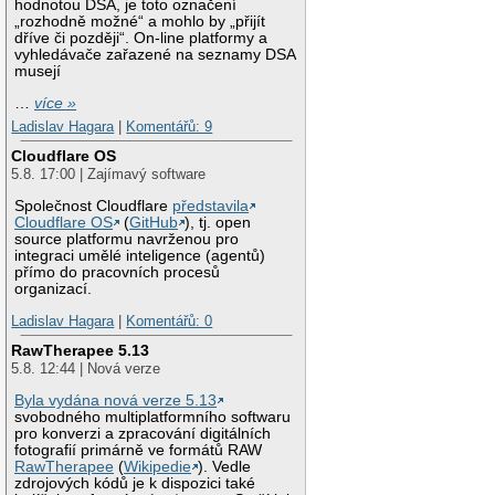
hodnotou DSA, je toto označení
„rozhodně možné“ a mohlo by „přijít
dříve či později“. On-line platformy a
vyhledávače zařazené na seznamy DSA
musejí
…
více »
Ladislav Hagara
|
Komentářů: 9
Cloudflare OS
5.8. 17:00 | Zajímavý software
Společnost Cloudflare
představila
Cloudflare OS
(
GitHub
), tj. open
source platformu navrženou pro
integraci umělé inteligence (agentů)
přímo do pracovních procesů
organizací.
Ladislav Hagara
|
Komentářů: 0
RawTherapee 5.13
5.8. 12:44 | Nová verze
Byla vydána nová verze 5.13
svobodného multiplatformního softwaru
pro konverzi a zpracování digitálních
fotografií primárně ve formátů RAW
RawTherapee
(
Wikipedie
). Vedle
zdrojových kódů je k dispozici také