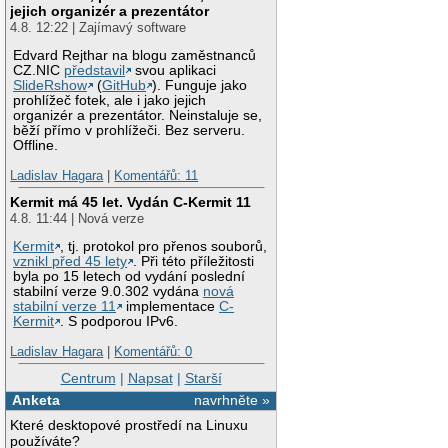
jejich organizér a prezentátor
4.8. 12:22 | Zajímavý software
Edvard Rejthar na blogu zaměstnanců
CZ.NIC
představil
svou aplikaci
SlideRshow
(
GitHub
). Funguje jako
prohlížeč fotek, ale i jako jejich
organizér a prezentátor. Neinstaluje se,
běží přímo v prohlížeči. Bez serveru.
Offline.
Ladislav Hagara
|
Komentářů: 11
Kermit má 45 let. Vydán C-Kermit 11
4.8. 11:44 | Nová verze
Kermit
, tj. protokol pro přenos souborů,
vznikl před 45 lety
. Při této příležitosti
byla po 15 letech od vydání poslední
stabilní verze 9.0.302 vydána
nová
stabilní verze 11
implementace
C-
Kermit
. S podporou IPv6.
Ladislav Hagara
|
Komentářů: 0
Centrum
|
Napsat
|
Starší
Anketa
navrhněte »
Které desktopové prostředí na Linuxu
používáte?