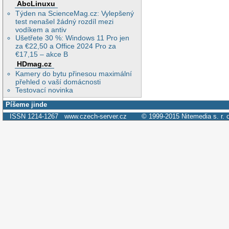
AbcLinuxu
Týden na ScienceMag.cz: Vylepšený
test nenašel žádný rozdíl mezi
vodíkem a antiv
Ušetřete 30 %: Windows 11 Pro jen
za €22,50 a Office 2024 Pro za
€17,15 – akce B
HDmag.cz
Kamery do bytu přinesou maximální
přehled o vaší domácnosti
Testovací novinka
Píšeme jinde
ISSN 1214-1267
www.czech-server.cz
© 1999-2015
Nitemedia s. r. 