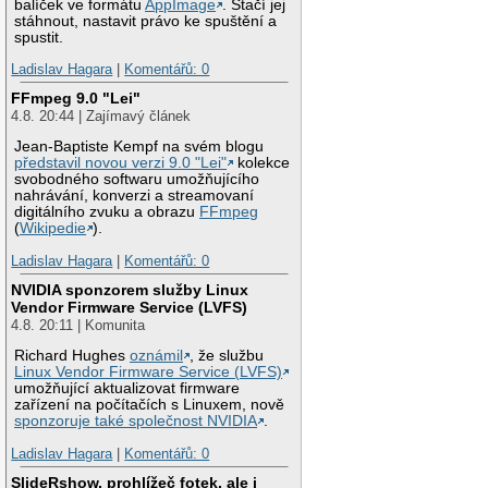
balíček ve formátu
AppImage
. Stačí jej
stáhnout, nastavit právo ke spuštění a
spustit.
Ladislav Hagara
|
Komentářů: 0
FFmpeg 9.0 "Lei"
4.8. 20:44 | Zajímavý článek
Jean-Baptiste Kempf na svém blogu
představil novou verzi 9.0 "Lei"
kolekce
svobodného softwaru umožňujícího
nahrávání, konverzi a streamovaní
digitálního zvuku a obrazu
FFmpeg
(
Wikipedie
).
Ladislav Hagara
|
Komentářů: 0
NVIDIA sponzorem služby Linux
Vendor Firmware Service (LVFS)
4.8. 20:11 | Komunita
Richard Hughes
oznámil
, že službu
Linux Vendor Firmware Service (LVFS)
umožňující aktualizovat firmware
zařízení na počítačích s Linuxem, nově
sponzoruje také společnost NVIDIA
.
Ladislav Hagara
|
Komentářů: 0
SlideRshow, prohlížeč fotek, ale i