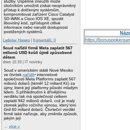
služby. Úspěšné zneužití může
útočníkům umožnit získat neoprávněný
přístup k dotčeným systémům,
kompromitovat zařízení Cisco Catalyst
SD-WAN a Cisco IOS XE, spustit
libovolný kód, zpřístupnit citlivé
informace nebo narušit dostupnost
postižených systémů.
Náz
https://bonuspokerga
Ladislav Hagara
|
Komentářů: 0
Soud nařídil firmě Meta zaplatit 567
milionů USD kvůli újmě způsobené
dětem
dnes 15:33 | IT novinky
Soud v americkém státě Nové Mexiko
ve čtvrtek
nařídil
internetové
společnosti Meta Platforms zaplatit 567
milionů dolarů (téměř 12 miliard Kč) za
újmy, které její platformy působí mladým
lidem. S přihlédnutím k dřívějšímu
verdiktu tak má společnost celkem
zaplatit 942 milionů dolarů, což je malý
zlomek jejího ročního výnosu, který loni
činil 60 miliard dolarů. Čtvrteční verdikt
firmě také nařizuje, aby změnila způsob,
jakým její
…
více »