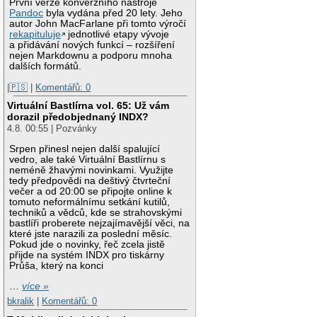
První verze konverzního nástroje
Pandoc
byla vydána před 20 lety. Jeho
autor John MacFarlane při tomto výročí
rekapituluje
jednotlivé etapy vývoje
a přidávání nových funkcí – rozšíření
nejen Markdownu a podporu mnoha
dalších formátů.
|🇵🇸
|
Komentářů: 0
Virtuální Bastlírna vol. 65: Už vám
dorazil předobjednaný INDX?
4.8. 00:55 | Pozvánky
Srpen přinesl nejen další spalující
vedro, ale také Virtuální Bastlírnu s
neméně žhavými novinkami. Využijte
tedy předpovědi na deštivý čtvrteční
večer a od 20:00 se připojte online k
tomuto neformálnímu setkání kutilů,
techniků a vědců, kde se strahovskými
bastlíři proberete nejzajímavější věci, na
které jste narazili za poslední měsíc.
Pokud jde o novinky, řeč zcela jistě
přijde na systém INDX pro tiskárny
Průša, který na konci
…
více »
bkralik
|
Komentářů: 0