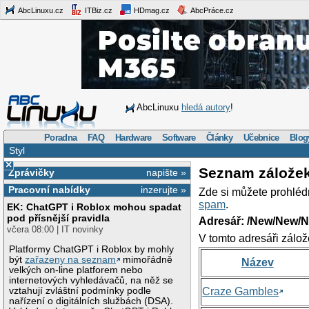
AbcLinuxu.cz
ITBiz.cz
HDmag.cz
AbcPráce.cz
AbcLinuxu
hledá autory
!
Poradna
FAQ
Hardware
Software
Články
Učebnice
Blog
Styl
×
Seznam zálože
Zprávičky
napište »
Pracovní nabídky
inzerujte »
Zde si můžete prohléd
spam
.
EK: ChatGPT i Roblox mohou spadat
pod přísnější pravidla
Adresář: /New/New/N
včera 08:00 | IT novinky
V tomto adresáři zálož
Platformy ChatGPT i Roblox by mohly
být
zařazeny na seznam
mimořádně
Název
velkých on-line platforem nebo
internetových vyhledávačů, na něž se
vztahují zvláštní podmínky podle
Craze Gambles
nařízení o digitálních službách (DSA).