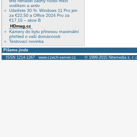
test nenašel žádný rozdíl mezi
vodíkem a antiv
Ušetřete 30 %: Windows 11 Pro jen
za €22,50 a Office 2024 Pro za
€17,15 – akce B
HDmag.cz
Kamery do bytu přinesou maximální
přehled o vaší domácnosti
Testovací novinka
Píšeme jinde
ISSN 1214-1267
www.czech-server.cz
© 1999-2015
Nitemedia s. r. 