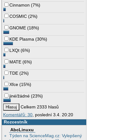
Cinnamon
(
7%
)
COSMIC
(
2%
)
GNOME
(
18%
)
KDE Plasma
(
30%
)
LXQt
(
6%
)
MATE
(
6%
)
TDE
(
2%
)
Xfce
(
15%
)
jiné/žádné
(
23%
)
Celkem 2333 hlasů
Komentářů: 30
, poslední 3.4. 20:20
Rozcestník
AbcLinuxu
Týden na ScienceMag.cz: Vylepšený