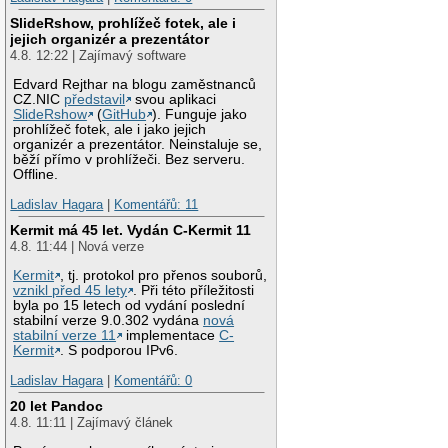
SlideRshow, prohlížeč fotek, ale i
jejich organizér a prezentátor
4.8. 12:22 | Zajímavý software
Edvard Rejthar na blogu zaměstnanců
CZ.NIC
představil
svou aplikaci
SlideRshow
(
GitHub
). Funguje jako
prohlížeč fotek, ale i jako jejich
organizér a prezentátor. Neinstaluje se,
běží přímo v prohlížeči. Bez serveru.
Offline.
Ladislav Hagara
|
Komentářů: 11
Kermit má 45 let. Vydán C-Kermit 11
4.8. 11:44 | Nová verze
Kermit
, tj. protokol pro přenos souborů,
vznikl před 45 lety
. Při této příležitosti
byla po 15 letech od vydání poslední
stabilní verze 9.0.302 vydána
nová
stabilní verze 11
implementace
C-
Kermit
. S podporou IPv6.
Ladislav Hagara
|
Komentářů: 0
20 let Pandoc
4.8. 11:11 | Zajímavý článek