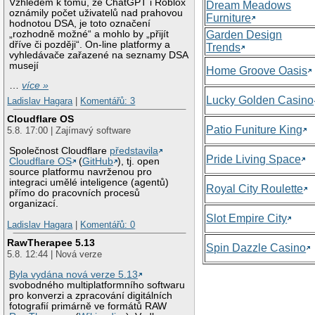
Vzhledem k tomu, že ChatGPT i Roblox
Dream Meadows
oznámily počet uživatelů nad prahovou
Furniture
hodnotou DSA, je toto označení
„rozhodně možné“ a mohlo by „přijít
Garden Design
dříve či později“. On-line platformy a
Trends
vyhledávače zařazené na seznamy DSA
musejí
Home Groove Oasis
…
více »
Lucky Golden Casino
Ladislav Hagara
|
Komentářů: 3
Cloudflare OS
Patio Funiture King
5.8. 17:00 | Zajímavý software
Společnost Cloudflare
představila
Pride Living Space
Cloudflare OS
(
GitHub
), tj. open
source platformu navrženou pro
integraci umělé inteligence (agentů)
Royal City Roulette
přímo do pracovních procesů
organizací.
Slot Empire City
Ladislav Hagara
|
Komentářů: 0
RawTherapee 5.13
Spin Dazzle Casino
5.8. 12:44 | Nová verze
Byla vydána nová verze 5.13
svobodného multiplatformního softwaru
pro konverzi a zpracování digitálních
fotografií primárně ve formátů RAW