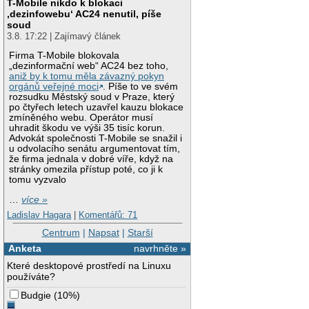
T-Mobile nikdo k blokaci
‚dezinfowebu‘ AC24 nenutil, píše
soud
3.8. 17:22 | Zajímavý článek
Firma T-Mobile blokovala
„dezinformační web“ AC24 bez toho,
aniž by k tomu měla závazný pokyn
orgánů veřejné moci
. Píše to ve svém
rozsudku Městský soud v Praze, který
po čtyřech letech uzavřel kauzu blokace
zmíněného webu. Operátor musí
uhradit škodu ve výši 35 tisíc korun.
Advokát společnosti T-Mobile se snažil i
u odvolacího senátu argumentovat tím,
že firma jednala v dobré víře, když na
stránky omezila přístup poté, co ji k
tomu vyzvalo
…
více »
Ladislav Hagara
|
Komentářů: 71
Centrum
|
Napsat
|
Starší
Anketa
navrhněte »
Které desktopové prostředí na Linuxu
používáte?
Budgie
(
10%
)