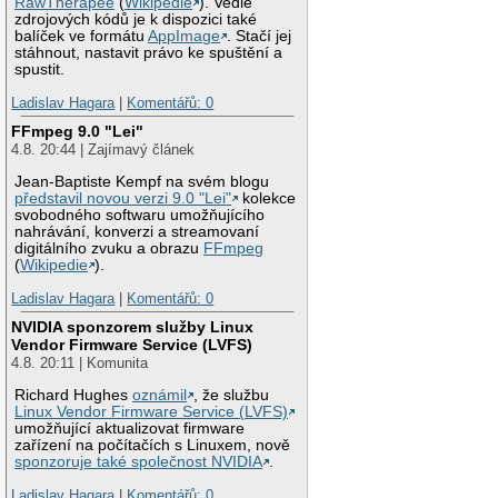
RawTherapee
(
Wikipedie
). Vedle
zdrojových kódů je k dispozici také
balíček ve formátu
AppImage
. Stačí jej
stáhnout, nastavit právo ke spuštění a
spustit.
Ladislav Hagara
|
Komentářů: 0
FFmpeg 9.0 "Lei"
4.8. 20:44 | Zajímavý článek
Jean-Baptiste Kempf na svém blogu
představil novou verzi 9.0 "Lei"
kolekce
svobodného softwaru umožňujícího
nahrávání, konverzi a streamovaní
digitálního zvuku a obrazu
FFmpeg
(
Wikipedie
).
Ladislav Hagara
|
Komentářů: 0
NVIDIA sponzorem služby Linux
Vendor Firmware Service (LVFS)
4.8. 20:11 | Komunita
Richard Hughes
oznámil
, že službu
Linux Vendor Firmware Service (LVFS)
umožňující aktualizovat firmware
zařízení na počítačích s Linuxem, nově
sponzoruje také společnost NVIDIA
.
Ladislav Hagara
|
Komentářů: 0