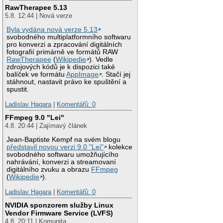
RawTherapee 5.13
5.8. 12:44 | Nová verze
Byla vydána nová verze 5.13
svobodného multiplatformního softwaru
pro konverzi a zpracování digitálních
fotografií primárně ve formátů RAW
RawTherapee
(
Wikipedie
). Vedle
zdrojových kódů je k dispozici také
balíček ve formátu
AppImage
. Stačí jej
stáhnout, nastavit právo ke spuštění a
spustit.
Ladislav Hagara
|
Komentářů: 0
FFmpeg 9.0 "Lei"
4.8. 20:44 | Zajímavý článek
Jean-Baptiste Kempf na svém blogu
představil novou verzi 9.0 "Lei"
kolekce
svobodného softwaru umožňujícího
nahrávání, konverzi a streamovaní
digitálního zvuku a obrazu
FFmpeg
(
Wikipedie
).
Ladislav Hagara
|
Komentářů: 0
NVIDIA sponzorem služby Linux
Vendor Firmware Service (LVFS)
4.8. 20:11 | Komunita