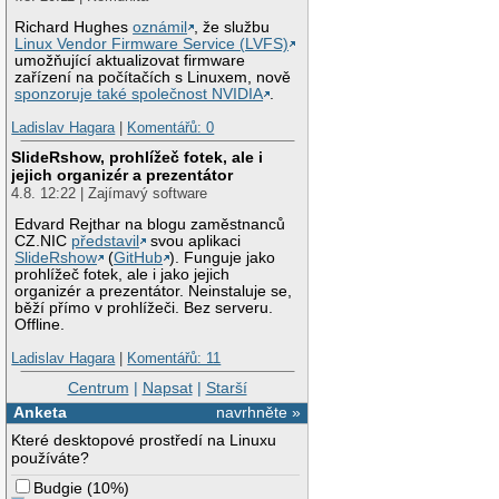
Richard Hughes
oznámil
, že službu
Linux Vendor Firmware Service (LVFS)
umožňující aktualizovat firmware
zařízení na počítačích s Linuxem, nově
sponzoruje také společnost NVIDIA
.
Ladislav Hagara
|
Komentářů: 0
SlideRshow, prohlížeč fotek, ale i
jejich organizér a prezentátor
4.8. 12:22 | Zajímavý software
Edvard Rejthar na blogu zaměstnanců
CZ.NIC
představil
svou aplikaci
SlideRshow
(
GitHub
). Funguje jako
prohlížeč fotek, ale i jako jejich
organizér a prezentátor. Neinstaluje se,
běží přímo v prohlížeči. Bez serveru.
Offline.
Ladislav Hagara
|
Komentářů: 11
Centrum
|
Napsat
|
Starší
Anketa
navrhněte »
Které desktopové prostředí na Linuxu
používáte?
Budgie
(
10%
)