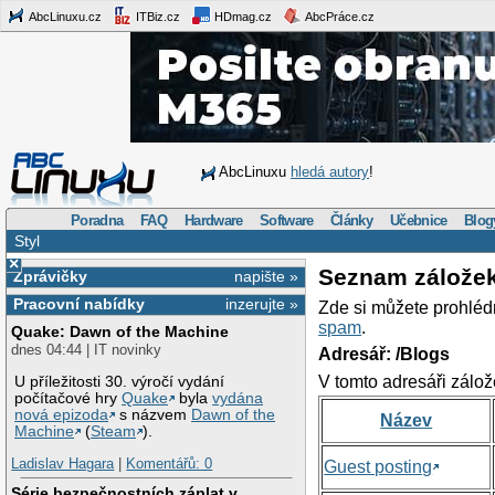
AbcLinuxu.cz
ITBiz.cz
HDmag.cz
AbcPráce.cz
AbcLinuxu
hledá autory
!
Poradna
FAQ
Hardware
Software
Články
Učebnice
Blog
Styl
×
Seznam zálože
Zprávičky
napište »
Pracovní nabídky
inzerujte »
Zde si můžete prohléd
spam
.
Quake: Dawn of the Machine
dnes 04:44 | IT novinky
Adresář: /Blogs
V tomto adresáři zálož
U příležitosti 30. výročí vydání
počítačové hry
Quake
byla
vydána
nová epizoda
s názvem
Dawn of the
Název
Machine
(
Steam
).
Ladislav Hagara
|
Komentářů: 0
Guest posting
Série bezpečnostních záplat v