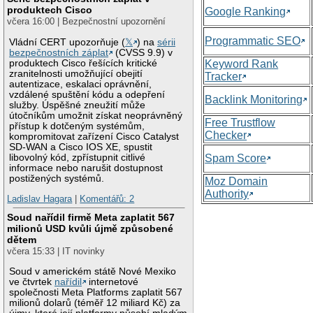
produktech Cisco
Google Ranking
včera 16:00 | Bezpečnostní upozornění
Programmatic SEO
Vládní CERT upozorňuje (
𝕏
) na
sérii
bezpečnostních záplat
(CVSS 9.9) v
produktech Cisco řešících kritické
Keyword Rank
zranitelnosti umožňující obejití
Tracker
autentizace, eskalaci oprávnění,
vzdálené spuštění kódu a odepření
Backlink Monitoring
služby. Úspěšné zneužití může
útočníkům umožnit získat neoprávněný
Free Trustflow
přístup k dotčeným systémům,
Checker
kompromitovat zařízení Cisco Catalyst
SD-WAN a Cisco IOS XE, spustit
libovolný kód, zpřístupnit citlivé
Spam Score
informace nebo narušit dostupnost
postižených systémů.
Moz Domain
Authority
Ladislav Hagara
|
Komentářů: 2
Soud nařídil firmě Meta zaplatit 567
milionů USD kvůli újmě způsobené
dětem
včera 15:33 | IT novinky
Soud v americkém státě Nové Mexiko
ve čtvrtek
nařídil
internetové
společnosti Meta Platforms zaplatit 567
milionů dolarů (téměř 12 miliard Kč) za