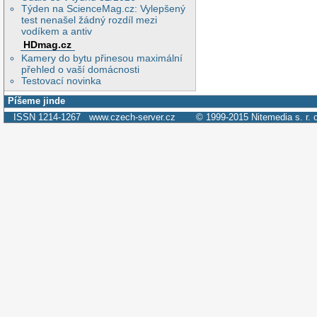
Týden na ScienceMag.cz: Vylepšený
test nenašel žádný rozdíl mezi
vodíkem a antiv
HDmag.cz
Kamery do bytu přinesou maximální
přehled o vaší domácnosti
Testovací novinka
Píšeme jinde
ISSN 1214-1267
www.czech-server.cz
© 1999-2015
Nitemedia s. r. 