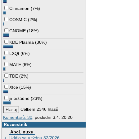
Cinnamon
(
7%
)
COSMIC
(
2%
)
GNOME
(
18%
)
KDE Plasma
(
30%
)
LXQt
(
6%
)
MATE
(
6%
)
TDE
(
2%
)
Xfce
(
15%
)
jiné/žádné
(
23%
)
Celkem 2346 hlasů
Komentářů: 30
, poslední 3.4. 20:20
Rozcestník
AbcLinuxu
Událo se v týdnu 32/2026