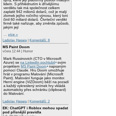
újmy, které její platformy působí mladým
lidem. S přihlédnutím k dřívějšímu
verdiktu tak má společnost celkem
zaplatit 942 milionů dolarů, což je malý
zlomek jejího ročního výnosu, který loni
činil 60 miliard dolarů. Čtvrteční verdikt
firmě také nařizuje, aby změnila způsob,
jakým její
…
více »
Ladislav Hagara
|
Komentářů: 8
MS Paint Doom
včera 12:44 | Humor
Mark Russinovich (CTO v Microsoft
Azure) se
na LinkedIn pochlubil
svým
projektem
MS Paint Doom
napsaným
pomocí Claude. Hru Doom umožňuje
hrát v programu Malování (Microsoft
Paint). Malování funguje jako monitor.
Herní engine (ViZDoom) běží na pozadí
a každý vykreslený snímek hry vkládá
automaticky přes schránku (clipboard)
do Malování.
Ladislav Hagara
|
Komentářů: 2
EK: ChatGPT i Roblox mohou spadat
pod přísnější pravidla