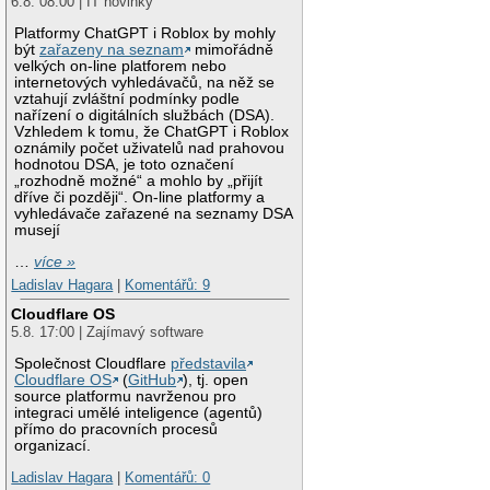
6.8. 08:00 | IT novinky
Platformy ChatGPT i Roblox by mohly
být
zařazeny na seznam
mimořádně
velkých on-line platforem nebo
internetových vyhledávačů, na něž se
vztahují zvláštní podmínky podle
nařízení o digitálních službách (DSA).
Vzhledem k tomu, že ChatGPT i Roblox
oznámily počet uživatelů nad prahovou
hodnotou DSA, je toto označení
„rozhodně možné“ a mohlo by „přijít
dříve či později“. On-line platformy a
vyhledávače zařazené na seznamy DSA
musejí
…
více »
Ladislav Hagara
|
Komentářů: 9
Cloudflare OS
5.8. 17:00 | Zajímavý software
Společnost Cloudflare
představila
Cloudflare OS
(
GitHub
), tj. open
source platformu navrženou pro
integraci umělé inteligence (agentů)
přímo do pracovních procesů
organizací.
Ladislav Hagara
|
Komentářů: 0