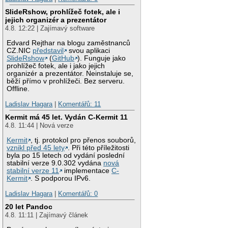
SlideRshow, prohlížeč fotek, ale i
jejich organizér a prezentátor
4.8. 12:22 | Zajímavý software
Edvard Rejthar na blogu zaměstnanců
CZ.NIC
představil
svou aplikaci
SlideRshow
(
GitHub
). Funguje jako
prohlížeč fotek, ale i jako jejich
organizér a prezentátor. Neinstaluje se,
běží přímo v prohlížeči. Bez serveru.
Offline.
Ladislav Hagara
|
Komentářů: 11
Kermit má 45 let. Vydán C-Kermit 11
4.8. 11:44 | Nová verze
Kermit
, tj. protokol pro přenos souborů,
vznikl před 45 lety
. Při této příležitosti
byla po 15 letech od vydání poslední
stabilní verze 9.0.302 vydána
nová
stabilní verze 11
implementace
C-
Kermit
. S podporou IPv6.
Ladislav Hagara
|
Komentářů: 0
20 let Pandoc
4.8. 11:11 | Zajímavý článek