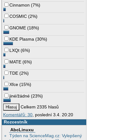
Cinnamon
(
7%
)
COSMIC
(
2%
)
GNOME
(
18%
)
KDE Plasma
(
30%
)
LXQt
(
6%
)
MATE
(
6%
)
TDE
(
2%
)
Xfce
(
15%
)
jiné/žádné
(
23%
)
Celkem 2335 hlasů
Komentářů: 30
, poslední 3.4. 20:20
Rozcestník
AbcLinuxu
Týden na ScienceMag.cz: Vylepšený