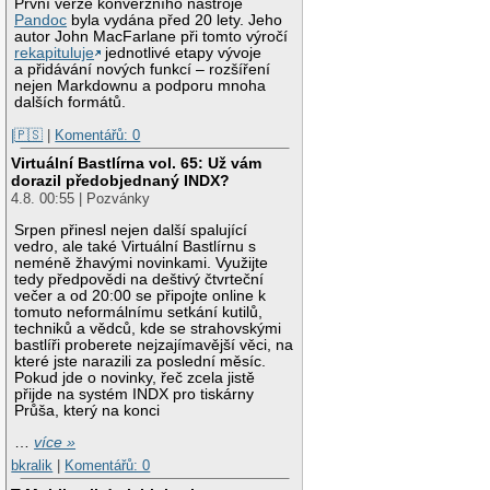
První verze konverzního nástroje
Pandoc
byla vydána před 20 lety. Jeho
autor John MacFarlane při tomto výročí
rekapituluje
jednotlivé etapy vývoje
a přidávání nových funkcí – rozšíření
nejen Markdownu a podporu mnoha
dalších formátů.
|🇵🇸
|
Komentářů: 0
Virtuální Bastlírna vol. 65: Už vám
dorazil předobjednaný INDX?
4.8. 00:55 | Pozvánky
Srpen přinesl nejen další spalující
vedro, ale také Virtuální Bastlírnu s
neméně žhavými novinkami. Využijte
tedy předpovědi na deštivý čtvrteční
večer a od 20:00 se připojte online k
tomuto neformálnímu setkání kutilů,
techniků a vědců, kde se strahovskými
bastlíři proberete nejzajímavější věci, na
které jste narazili za poslední měsíc.
Pokud jde o novinky, řeč zcela jistě
přijde na systém INDX pro tiskárny
Průša, který na konci
…
více »
bkralik
|
Komentářů: 0