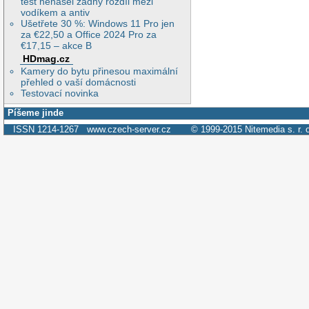
test nenašel žádný rozdíl mezi
vodíkem a antiv
Ušetřete 30 %: Windows 11 Pro jen
za €22,50 a Office 2024 Pro za
€17,15 – akce B
HDmag.cz
Kamery do bytu přinesou maximální
přehled o vaší domácnosti
Testovací novinka
Píšeme jinde
ISSN 1214-1267
www.czech-server.cz
© 1999-2015
Nitemedia s. r. 