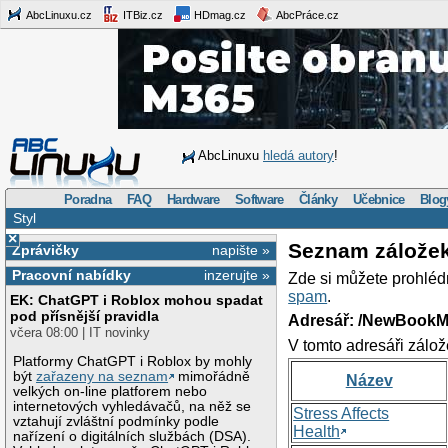
AbcLinuxu.cz
ITBiz.cz
HDmag.cz
AbcPráce.cz
AbcLinuxu
hledá autory
!
Poradna
FAQ
Hardware
Software
Články
Učebnice
Blog
Styl
×
Seznam zálože
Zprávičky
napište »
Pracovní nabídky
inzerujte »
Zde si můžete prohléd
spam
.
EK: ChatGPT i Roblox mohou spadat
pod přísnější pravidla
Adresář: /NewBookM
včera 08:00 | IT novinky
V tomto adresáři zálož
Platformy ChatGPT i Roblox by mohly
být
zařazeny na seznam
mimořádně
Název
velkých on-line platforem nebo
internetových vyhledávačů, na něž se
Stress Affects
vztahují zvláštní podmínky podle
Health
nařízení o digitálních službách (DSA).