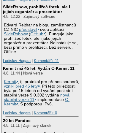
SlideRshow, prohlížeč fotek, ale i
jejich organizér a prezentátor
4.8. 12:22 | Zajímavý software
Edvard Rejthar na blogu zaměstnanců
CZ.NIC
představil
svou aplikaci
SlideRshow
(
GitHub
). Funguje jako
prohlížeč fotek, ale i jako jejich
organizér a prezentátor. Neinstaluje se,
běží přímo v prohlížeči. Bez serveru.
Offline.
Ladislav Hagara
|
Komentářů: 11
Kermit má 45 let. Vydán C-Kermit 11
4.8. 11:44 | Nová verze
Kermit
, tj. protokol pro přenos souborů,
vznikl před 45 lety
. Při této příležitosti
byla po 15 letech od vydání poslední
stabilní verze 9.0.302 vydána
nová
stabilní verze 11
implementace
C-
Kermit
. S podporou IPv6.
Ladislav Hagara
|
Komentářů: 0
20 let Pandoc
4.8. 11:11 | Zajímavý článek