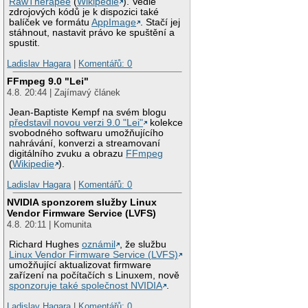
RawTherapee
(
Wikipedie
). Vedle
zdrojových kódů je k dispozici také
balíček ve formátu
AppImage
. Stačí jej
stáhnout, nastavit právo ke spuštění a
spustit.
Ladislav Hagara
|
Komentářů: 0
FFmpeg 9.0 "Lei"
4.8. 20:44 | Zajímavý článek
Jean-Baptiste Kempf na svém blogu
představil novou verzi 9.0 "Lei"
kolekce
svobodného softwaru umožňujícího
nahrávání, konverzi a streamovaní
digitálního zvuku a obrazu
FFmpeg
(
Wikipedie
).
Ladislav Hagara
|
Komentářů: 0
NVIDIA sponzorem služby Linux
Vendor Firmware Service (LVFS)
4.8. 20:11 | Komunita
Richard Hughes
oznámil
, že službu
Linux Vendor Firmware Service (LVFS)
umožňující aktualizovat firmware
zařízení na počítačích s Linuxem, nově
sponzoruje také společnost NVIDIA
.
Ladislav Hagara
|
Komentářů: 0