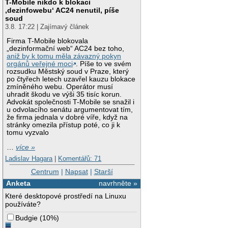
T-Mobile nikdo k blokaci
‚dezinfowebu‘ AC24 nenutil, píše
soud
3.8. 17:22 | Zajímavý článek
Firma T-Mobile blokovala
„dezinformační web“ AC24 bez toho,
aniž by k tomu měla závazný pokyn
orgánů veřejné moci
. Píše to ve svém
rozsudku Městský soud v Praze, který
po čtyřech letech uzavřel kauzu blokace
zmíněného webu. Operátor musí
uhradit škodu ve výši 35 tisíc korun.
Advokát společnosti T-Mobile se snažil i
u odvolacího senátu argumentovat tím,
že firma jednala v dobré víře, když na
stránky omezila přístup poté, co ji k
tomu vyzvalo
…
více »
Ladislav Hagara
|
Komentářů: 71
Centrum
|
Napsat
|
Starší
Anketa
navrhněte »
Které desktopové prostředí na Linuxu
používáte?
Budgie
(
10%
)