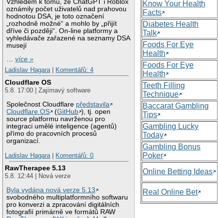
Vzhledem k tomu, že ChatGPT i Roblox
Know Your Health
oznámily počet uživatelů nad prahovou
Facts
hodnotou DSA, je toto označení
„rozhodně možné“ a mohlo by „přijít
Diabetes Health
dříve či později“. On-line platformy a
Talk
vyhledávače zařazené na seznamy DSA
Foods For Eye
musejí
Health
…
více »
Foods For Eye
Ladislav Hagara
|
Komentářů: 4
Health
Cloudflare OS
Teeth Filling
5.8. 17:00 | Zajímavý software
Technique
Společnost Cloudflare
představila
Baccarat Gambling
Cloudflare OS
(
GitHub
), tj. open
Tips
source platformu navrženou pro
Gambling Lucky
integraci umělé inteligence (agentů)
přímo do pracovních procesů
Today
organizací.
Gambling Bonus
Poker
Ladislav Hagara
|
Komentářů: 0
RawTherapee 5.13
Online Betting Ideas
5.8. 12:44 | Nová verze
Byla vydána nová verze 5.13
Real Online Bet
svobodného multiplatformního softwaru
pro konverzi a zpracování digitálních
fotografií primárně ve formátů RAW