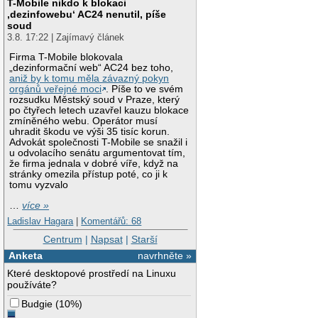
T-Mobile nikdo k blokaci
‚dezinfowebu‘ AC24 nenutil, píše
soud
3.8. 17:22 | Zajímavý článek
Firma T-Mobile blokovala
„dezinformační web“ AC24 bez toho,
aniž by k tomu měla závazný pokyn
orgánů veřejné moci
. Píše to ve svém
rozsudku Městský soud v Praze, který
po čtyřech letech uzavřel kauzu blokace
zmíněného webu. Operátor musí
uhradit škodu ve výši 35 tisíc korun.
Advokát společnosti T-Mobile se snažil i
u odvolacího senátu argumentovat tím,
že firma jednala v dobré víře, když na
stránky omezila přístup poté, co ji k
tomu vyzvalo
…
více »
Ladislav Hagara
|
Komentářů: 68
Centrum
|
Napsat
|
Starší
Anketa
navrhněte »
Které desktopové prostředí na Linuxu
používáte?
Budgie
(
10%
)