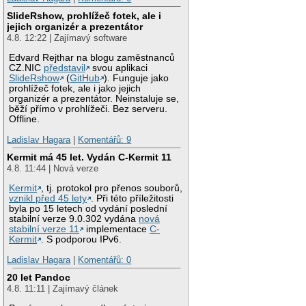
SlideRshow, prohlížeč fotek, ale i
jejich organizér a prezentátor
4.8. 12:22 | Zajímavý software
Edvard Rejthar na blogu zaměstnanců
CZ.NIC
představil
svou aplikaci
SlideRshow
(
GitHub
). Funguje jako
prohlížeč fotek, ale i jako jejich
organizér a prezentátor. Neinstaluje se,
běží přímo v prohlížeči. Bez serveru.
Offline.
Ladislav Hagara
|
Komentářů: 9
Kermit má 45 let. Vydán C-Kermit 11
4.8. 11:44 | Nová verze
Kermit
, tj. protokol pro přenos souborů,
vznikl před 45 lety
. Při této příležitosti
byla po 15 letech od vydání poslední
stabilní verze 9.0.302 vydána
nová
stabilní verze 11
implementace
C-
Kermit
. S podporou IPv6.
Ladislav Hagara
|
Komentářů: 0
20 let Pandoc
4.8. 11:11 | Zajímavý článek