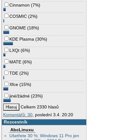
Cinnamon
(
7%
)
COSMIC
(
2%
)
GNOME
(
18%
)
KDE Plasma
(
30%
)
LXQt
(
6%
)
MATE
(
6%
)
TDE
(
2%
)
Xfce
(
15%
)
jiné/žádné
(
23%
)
Celkem 2330 hlasů
Komentářů: 30
, poslední 3.4. 20:20
Rozcestník
AbcLinuxu
Ušetřete 30 %: Windows 11 Pro jen