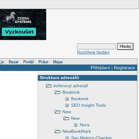
Rozšířené hledání
 je
Bazar
Portál
Práce
Mapa
Přihlášení
|
Registrace
Struktura adresářů
kořenový adresář
Bookmrk
Bookmrk
SEO Insight Tools
New
New
Nora
NewBookMark
Seo Metrics Checker