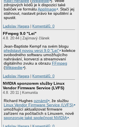
RawTherapee
(
Wikipedie
). Vedle
zdrojových kódů je k dispozici také
balíček ve formátu
AppImage
. Stačí jej
stáhnout, nastavit právo ke spuštění a
spustit.
Ladislav Hagara
|
Komentářů: 0
FFmpeg 9.0 "Lei"
4.8. 20:44 | Zajímavý článek
Jean-Baptiste Kempf na svém blogu
představil novou verzi 9.0 "Lei"
kolekce
svobodného softwaru umožňujícího
nahrávání, konverzi a streamovaní
digitálního zvuku a obrazu
FFmpeg
(
Wikipedie
).
Ladislav Hagara
|
Komentářů: 0
NVIDIA sponzorem služby Linux
Vendor Firmware Service (LVFS)
4.8. 20:11 | Komunita
Richard Hughes
oznámil
, že službu
Linux Vendor Firmware Service (LVFS)
umožňující aktualizovat firmware
zařízení na počítačích s Linuxem, nově
sponzoruje také společnost NVIDIA
.
Ladislav Hagara
|
Komentářů: 0