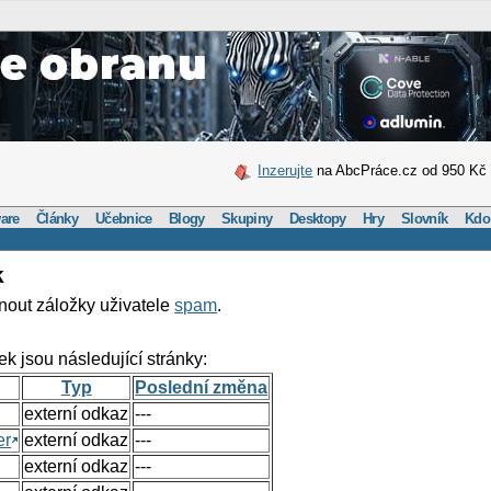
Inzerujte
na AbcPráce.cz od 950 Kč
are
Články
Učebnice
Blogy
Skupiny
Desktopy
Hry
Slovník
Kdo
k
nout záložky uživatele
spam
.
ek jsou následující stránky:
Typ
Poslední změna
externí odkaz
---
er
externí odkaz
---
externí odkaz
---