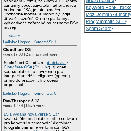
Guest posting
Vzhledem k tomu, že ChatGPT i Roblox
oznámily počet uživatelů nad prahovou
Keyword Rank Tracke
hodnotou DSA, je toto označení
„rozhodně možné“ a mohlo by „přijít
Moz Domain Authorit
dříve či později“. On-line platformy a
Programmatic SEO
vyhledávače zařazené na seznamy DSA
musejí
Spam Score
…
více »
Ladislav Hagara
|
Komentářů: 1
Cloudflare OS
včera 17:00 | Zajímavý software
Společnost Cloudflare
představila
Cloudflare OS
(
GitHub
), tj. open
source platformu navrženou pro
integraci umělé inteligence (agentů)
přímo do pracovních procesů
organizací.
Ladislav Hagara
|
Komentářů: 0
RawTherapee 5.13
včera 12:44 | Nová verze
Byla vydána nová verze 5.13
svobodného multiplatformního softwaru
pro konverzi a zpracování digitálních
fotografií primárně ve formátů RAW