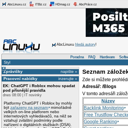
AbcLinuxu.cz
ITBiz.cz
HDmag.cz
AbcPráce.cz
AbcLinuxu
hledá autory
!
Poradna
FAQ
Hardware
Softw
Styl
×
Seznam zálože
Zprávičky
napište »
Pracovní nabídky
inzerujte »
Zde si můžete prohléd
EK: ChatGPT i Roblox mohou spadat
Adresář: /Blogs
pod přísnější pravidla
V tomto adresáři zálož
dnes 08:00 | IT novinky
Název
Platformy ChatGPT i Roblox by mohly
být
zařazeny na seznam
mimořádně
Backlink Monitoring
velkých on-line platforem nebo
Free Trustflow Check
internetových vyhledávačů, na něž se
vztahují zvláštní podmínky podle
Google Ranking
nařízení o digitálních službách (DSA).