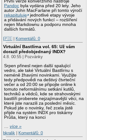
První verze konverzního nástroje
Pandoc
byla vydána před 20 lety. Jeho
autor John MacFarlane při tomto výročí
rekapituluje
jednotlivé etapy vývoje
a přidávání nových funkcí – rozšíření
nejen Markdownu a podporu mnoha
dalších formátů.
|🇵🇸
|
Komentářů: 0
Virtuální Bastlírna vol. 65: Už vám
dorazil předobjednaný INDX?
4.8. 00:55 | Pozvánky
Srpen přinesl nejen další spalující
vedro, ale také Virtuální Bastlírnu s
neméně žhavými novinkami. Využijte
tedy předpovědi na deštivý čtvrteční
večer a od 20:00 se připojte online k
tomuto neformálnímu setkání kutilů,
techniků a vědců, kde se strahovskými
bastlíři proberete nejzajímavější věci, na
které jste narazili za poslední měsíc.
Pokud jde o novinky, řeč zcela jistě
přijde na systém INDX pro tiskárny
Průša, který na konci
…
více »
bkralik
|
Komentářů: 0