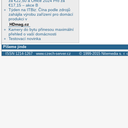
za €22,50 a Office 2024 Pro za
€17,15 – akce B
Týden na ITBiz: Čína podle zdrojů
zahájila výrobu zařízení pro domácí
produkci v
HDmag.cz
Kamery do bytu přinesou maximální
přehled o vaší domácnosti
Testovací novinka
Píšeme jinde
ISSN 1214-1267
www.czech-server.cz
© 1999-2015
Nitemedia s. r. 