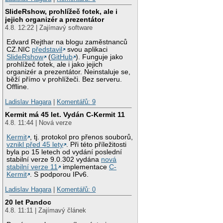
SlideRshow, prohlížeč fotek, ale i
jejich organizér a prezentátor
4.8. 12:22 | Zajímavý software
Edvard Rejthar na blogu zaměstnanců
CZ.NIC
představil
svou aplikaci
SlideRshow
(
GitHub
). Funguje jako
prohlížeč fotek, ale i jako jejich
organizér a prezentátor. Neinstaluje se,
běží přímo v prohlížeči. Bez serveru.
Offline.
Ladislav Hagara
|
Komentářů: 9
Kermit má 45 let. Vydán C-Kermit 11
4.8. 11:44 | Nová verze
Kermit
, tj. protokol pro přenos souborů,
vznikl před 45 lety
. Při této příležitosti
byla po 15 letech od vydání poslední
stabilní verze 9.0.302 vydána
nová
stabilní verze 11
implementace
C-
Kermit
. S podporou IPv6.
Ladislav Hagara
|
Komentářů: 0
20 let Pandoc
4.8. 11:11 | Zajímavý článek