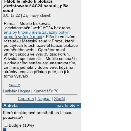
T-Mobile nikdo k blokaci
‚dezinfowebu‘ AC24 nenutil, píše
soud
3.8. 17:22 | Zajímavý článek
Firma T-Mobile blokovala
„dezinformační web“ AC24 bez toho,
aniž by k tomu měla závazný pokyn
orgánů veřejné moci
. Píše to ve svém
rozsudku Městský soud v Praze, který
po čtyřech letech uzavřel kauzu blokace
zmíněného webu. Operátor musí
uhradit škodu ve výši 35 tisíc korun.
Advokát společnosti T-Mobile se snažil i
u odvolacího senátu argumentovat tím,
že firma jednala v dobré víře, když na
stránky omezila přístup poté, co ji k
tomu vyzvalo
…
více »
Ladislav Hagara
|
Komentářů: 70
Centrum
|
Napsat
|
Starší
Anketa
navrhněte »
Které desktopové prostředí na Linuxu
používáte?
Budgie
(
10%
)