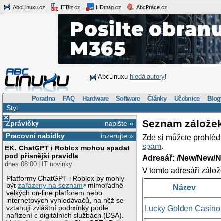
AbcLinuxu.cz
ITBiz.cz
HDmag.cz
AbcPráce.cz
AbcLinuxu
hledá autory
!
Poradna
FAQ
Hardware
Software
Články
Učebnice
Blog
Styl
×
Seznam zálože
Zprávičky
napište »
Pracovní nabídky
inzerujte »
Zde si můžete prohléd
spam
.
EK: ChatGPT i Roblox mohou spadat
pod přísnější pravidla
Adresář: /New/New/N
dnes 08:00 | IT novinky
V tomto adresáři zálož
Platformy ChatGPT i Roblox by mohly
být
zařazeny na seznam
mimořádně
Název
velkých on-line platforem nebo
internetových vyhledávačů, na něž se
vztahují zvláštní podmínky podle
Lucky Golden Casino
nařízení o digitálních službách (DSA).