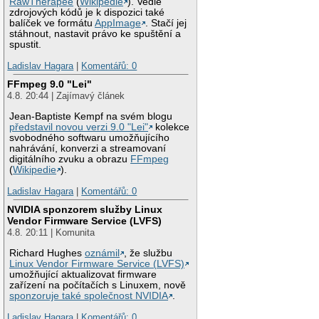
RawTherapee
(
Wikipedie
). Vedle
zdrojových kódů je k dispozici také
balíček ve formátu
AppImage
. Stačí jej
stáhnout, nastavit právo ke spuštění a
spustit.
Ladislav Hagara
|
Komentářů: 0
FFmpeg 9.0 "Lei"
4.8. 20:44 | Zajímavý článek
Jean-Baptiste Kempf na svém blogu
představil novou verzi 9.0 "Lei"
kolekce
svobodného softwaru umožňujícího
nahrávání, konverzi a streamovaní
digitálního zvuku a obrazu
FFmpeg
(
Wikipedie
).
Ladislav Hagara
|
Komentářů: 0
NVIDIA sponzorem služby Linux
Vendor Firmware Service (LVFS)
4.8. 20:11 | Komunita
Richard Hughes
oznámil
, že službu
Linux Vendor Firmware Service (LVFS)
umožňující aktualizovat firmware
zařízení na počítačích s Linuxem, nově
sponzoruje také společnost NVIDIA
.
Ladislav Hagara
|
Komentářů: 0