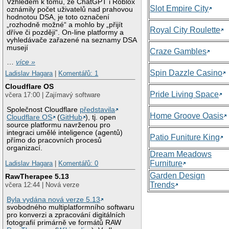
Vzhledem k tomu, že ChatGPT i Roblox
Slot Empire City
oznámily počet uživatelů nad prahovou
hodnotou DSA, je toto označení
„rozhodně možné“ a mohlo by „přijít
Royal City Roulette
dříve či později“. On-line platformy a
vyhledávače zařazené na seznamy DSA
musejí
Craze Gambles
…
více »
Spin Dazzle Casino
Ladislav Hagara
|
Komentářů: 1
Cloudflare OS
Pride Living Space
včera 17:00 | Zajímavý software
Společnost Cloudflare
představila
Home Groove Oasis
Cloudflare OS
(
GitHub
), tj. open
source platformu navrženou pro
integraci umělé inteligence (agentů)
Patio Funiture King
přímo do pracovních procesů
organizací.
Dream Meadows
Furniture
Ladislav Hagara
|
Komentářů: 0
Garden Design
RawTherapee 5.13
Trends
včera 12:44 | Nová verze
Byla vydána nová verze 5.13
svobodného multiplatformního softwaru
pro konverzi a zpracování digitálních
fotografií primárně ve formátů RAW