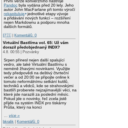
První verze konverzního nástroje
Pandoc
byla vydána před 20 lety. Jeho
autor John MacFarlane při tomto výročí
rekapituluje
jednotlivé etapy vývoje
a přidávání nových funkcí – rozšíření
nejen Markdownu a podporu mnoha
dalších formátů.
|🇵🇸
|
Komentářů: 0
Virtuální Bastlírna vol. 65: Už vám
dorazil předobjednaný INDX?
4.8. 00:55 | Pozvánky
Srpen přinesl nejen další spalující
vedro, ale také Virtuální Bastlírnu s
neméně žhavými novinkami. Využijte
tedy předpovědi na deštivý čtvrteční
večer a od 20:00 se připojte online k
tomuto neformálnímu setkání kutilů,
techniků a vědců, kde se strahovskými
bastlíři proberete nejzajímavější věci, na
které jste narazili za poslední měsíc.
Pokud jde o novinky, řeč zcela jistě
přijde na systém INDX pro tiskárny
Průša, který na konci
…
více »
bkralik
|
Komentářů: 0