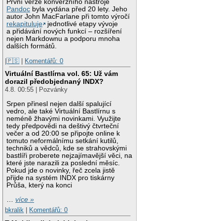
První verze konverzního nástroje
Pandoc
byla vydána před 20 lety. Jeho
autor John MacFarlane při tomto výročí
rekapituluje
jednotlivé etapy vývoje
a přidávání nových funkcí – rozšíření
nejen Markdownu a podporu mnoha
dalších formátů.
|🇵🇸
|
Komentářů: 0
Virtuální Bastlírna vol. 65: Už vám
dorazil předobjednaný INDX?
4.8. 00:55 | Pozvánky
Srpen přinesl nejen další spalující
vedro, ale také Virtuální Bastlírnu s
neméně žhavými novinkami. Využijte
tedy předpovědi na deštivý čtvrteční
večer a od 20:00 se připojte online k
tomuto neformálnímu setkání kutilů,
techniků a vědců, kde se strahovskými
bastlíři proberete nejzajímavější věci, na
které jste narazili za poslední měsíc.
Pokud jde o novinky, řeč zcela jistě
přijde na systém INDX pro tiskárny
Průša, který na konci
…
více »
bkralik
|
Komentářů: 0