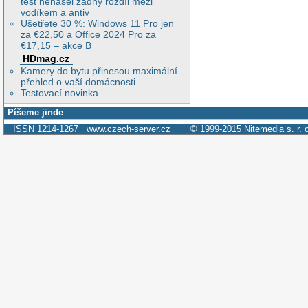
test nenašel žádný rozdíl mezi
vodíkem a antiv
Ušetřete 30 %: Windows 11 Pro jen
za €22,50 a Office 2024 Pro za
€17,15 – akce B
HDmag.cz
Kamery do bytu přinesou maximální
přehled o vaší domácnosti
Testovací novinka
Píšeme jinde
ISSN 1214-1267
www.czech-server.cz
© 1999-2015
Nitemedia s. r. 