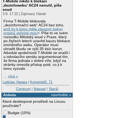
T-Mobile nikdo k blokaci
‚dezinfowebu‘ AC24 nenutil, píše
soud
3.8. 17:22 | Zajímavý článek
Firma T-Mobile blokovala
„dezinformační web“ AC24 bez toho,
aniž by k tomu měla závazný pokyn
orgánů veřejné moci
. Píše to ve svém
rozsudku Městský soud v Praze, který
po čtyřech letech uzavřel kauzu blokace
zmíněného webu. Operátor musí
uhradit škodu ve výši 35 tisíc korun.
Advokát společnosti T-Mobile se snažil i
u odvolacího senátu argumentovat tím,
že firma jednala v dobré víře, když na
stránky omezila přístup poté, co ji k
tomu vyzvalo
…
více »
Ladislav Hagara
|
Komentářů: 71
Centrum
|
Napsat
|
Starší
Anketa
navrhněte »
Které desktopové prostředí na Linuxu
používáte?
Budgie
(
10%
)