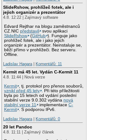
SlideRshow, prohlížeč fotek, ale i
jejich organizér a prezentátor
4.8. 12:22 | Zajímavý software
Edvard Rejthar na blogu zaměstnanců
CZ.NIC
představil
svou aplikaci
SlideRshow
(
GitHub
). Funguje jako
prohlížeč fotek, ale i jako jejich
organizér a prezentátor. Neinstaluje se,
běží přímo v prohlížeči. Bez serveru.
Offline.
Ladislav Hagara
|
Komentářů: 11
Kermit má 45 let. Vydán C-Kermit 11
4.8. 11:44 | Nová verze
Kermit
, tj. protokol pro přenos souborů,
vznikl před 45 lety
. Při této příležitosti
byla po 15 letech od vydání poslední
stabilní verze 9.0.302 vydána
nová
stabilní verze 11
implementace
C-
Kermit
. S podporou IPv6.
Ladislav Hagara
|
Komentářů: 0
20 let Pandoc
4.8. 11:11 | Zajímavý článek