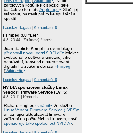
RawTherapee
(
Wikipedie
). Vedle
zdrojových kódů je k dispozici také
balíček ve formátu
AppImage
. Stačí jej
stáhnout, nastavit právo ke spuštění a
spustit.
Ladislav Hagara
|
Komentářů: 0
FFmpeg 9.0 "Lei"
4.8. 20:44 | Zajímavý článek
Jean-Baptiste Kempf na svém blogu
představil novou verzi 9.0 "Lei"
kolekce
svobodného softwaru umožňujícího
nahrávání, konverzi a streamovaní
digitálního zvuku a obrazu
FFmpeg
(
Wikipedie
).
Ladislav Hagara
|
Komentářů: 0
NVIDIA sponzorem služby Linux
Vendor Firmware Service (LVFS)
4.8. 20:11 | Komunita
Richard Hughes
oznámil
, že službu
Linux Vendor Firmware Service (LVFS)
umožňující aktualizovat firmware
zařízení na počítačích s Linuxem, nově
sponzoruje také společnost NVIDIA
.
Ladislav Hagara
|
Komentářů: 0