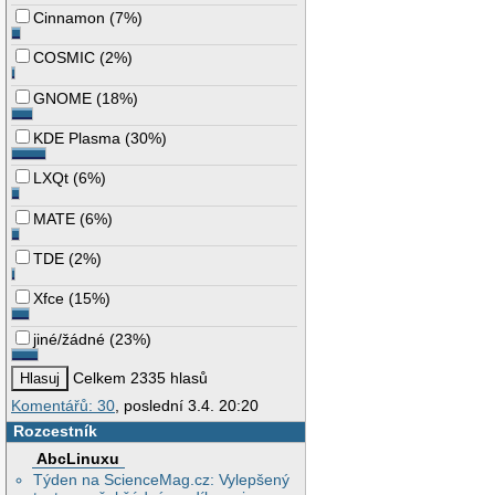
Cinnamon
(
7%
)
COSMIC
(
2%
)
GNOME
(
18%
)
KDE Plasma
(
30%
)
LXQt
(
6%
)
MATE
(
6%
)
TDE
(
2%
)
Xfce
(
15%
)
jiné/žádné
(
23%
)
Celkem 2335 hlasů
Komentářů: 30
, poslední 3.4. 20:20
Rozcestník
AbcLinuxu
Týden na ScienceMag.cz: Vylepšený