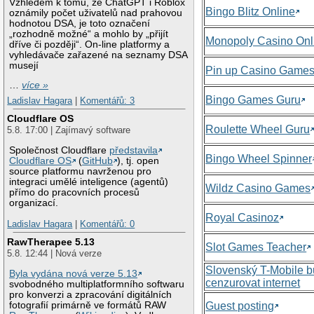
Vzhledem k tomu, že ChatGPT i Roblox
Bingo Blitz Online
oznámily počet uživatelů nad prahovou
hodnotou DSA, je toto označení
„rozhodně možné“ a mohlo by „přijít
Monopoly Casino Onl
dříve či později“. On-line platformy a
vyhledávače zařazené na seznamy DSA
musejí
Pin up Casino Game
…
více »
Bingo Games Guru
Ladislav Hagara
|
Komentářů: 3
Cloudflare OS
Roulette Wheel Guru
5.8. 17:00 | Zajímavý software
Společnost Cloudflare
představila
Bingo Wheel Spinner
Cloudflare OS
(
GitHub
), tj. open
source platformu navrženou pro
integraci umělé inteligence (agentů)
Wildz Casino Games
přímo do pracovních procesů
organizací.
Royal Casinoz
Ladislav Hagara
|
Komentářů: 0
RawTherapee 5.13
Slot Games Teacher
5.8. 12:44 | Nová verze
Slovenský T-Mobile 
Byla vydána nová verze 5.13
cenzurovat internet
svobodného multiplatformního softwaru
pro konverzi a zpracování digitálních
Guest posting
fotografií primárně ve formátů RAW