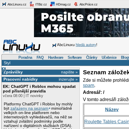
AbcLinuxu.cz
ITBiz.cz
HDmag.cz
AbcPráce.cz
AbcLinuxu
hledá autory
!
Poradna
FAQ
Hardware
Software
Články
Učebnice
Blog
Styl
×
Seznam zálože
Zprávičky
napište »
Pracovní nabídky
inzerujte »
Zde si můžete prohléd
spam
.
EK: ChatGPT i Roblox mohou spadat
pod přísnější pravidla
Adresář: /
včera 08:00 | IT novinky
V tomto adresáři zálož
Platformy ChatGPT i Roblox by mohly
být
zařazeny na seznam
mimořádně
Název
velkých on-line platforem nebo
internetových vyhledávačů, na něž se
vztahují zvláštní podmínky podle
Roulette Tables Casi
nařízení o digitálních službách (DSA).