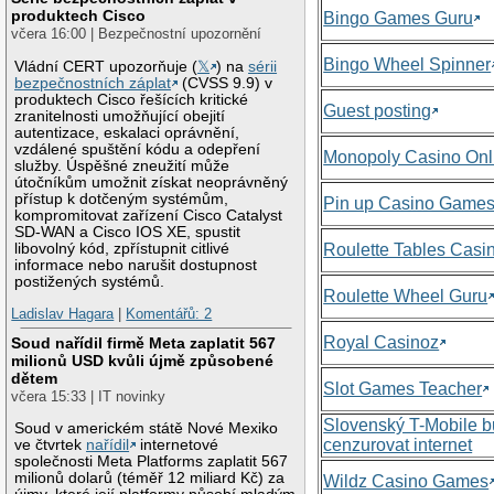
produktech Cisco
Bingo Games Guru
včera 16:00 | Bezpečnostní upozornění
Bingo Wheel Spinner
Vládní CERT upozorňuje (
𝕏
) na
sérii
bezpečnostních záplat
(CVSS 9.9) v
produktech Cisco řešících kritické
Guest posting
zranitelnosti umožňující obejití
autentizace, eskalaci oprávnění,
vzdálené spuštění kódu a odepření
Monopoly Casino Onl
služby. Úspěšné zneužití může
útočníkům umožnit získat neoprávněný
přístup k dotčeným systémům,
Pin up Casino Game
kompromitovat zařízení Cisco Catalyst
SD-WAN a Cisco IOS XE, spustit
libovolný kód, zpřístupnit citlivé
Roulette Tables Casi
informace nebo narušit dostupnost
postižených systémů.
Roulette Wheel Guru
Ladislav Hagara
|
Komentářů: 2
Royal Casinoz
Soud nařídil firmě Meta zaplatit 567
milionů USD kvůli újmě způsobené
dětem
Slot Games Teacher
včera 15:33 | IT novinky
Slovenský T-Mobile 
Soud v americkém státě Nové Mexiko
cenzurovat internet
ve čtvrtek
nařídil
internetové
společnosti Meta Platforms zaplatit 567
milionů dolarů (téměř 12 miliard Kč) za
Wildz Casino Games