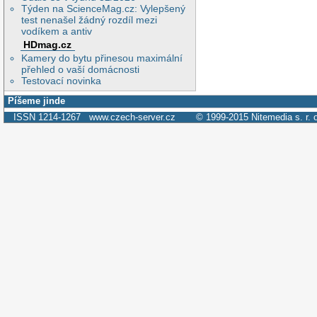
Týden na ScienceMag.cz: Vylepšený
test nenašel žádný rozdíl mezi
vodíkem a antiv
HDmag.cz
Kamery do bytu přinesou maximální
přehled o vaší domácnosti
Testovací novinka
Píšeme jinde
ISSN 1214-1267
www.czech-server.cz
© 1999-2015
Nitemedia s. r. 