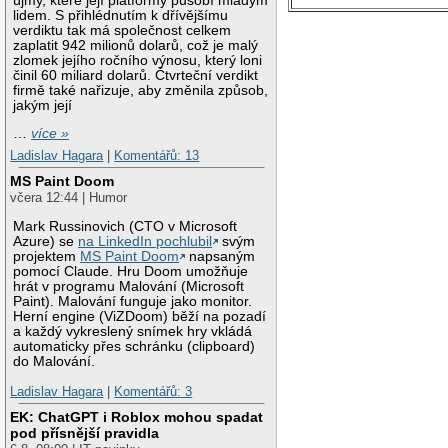
újmy, které její platformy působí mladým
lidem. S přihlédnutím k dřívějšímu
verdiktu tak má společnost celkem
zaplatit 942 milionů dolarů, což je malý
zlomek jejího ročního výnosu, který loni
činil 60 miliard dolarů. Čtvrteční verdikt
firmě také nařizuje, aby změnila způsob,
jakým její
…
více »
Ladislav Hagara
|
Komentářů: 13
MS Paint Doom
včera 12:44 | Humor
Mark Russinovich (CTO v Microsoft
Azure) se
na LinkedIn pochlubil
svým
projektem
MS Paint Doom
napsaným
pomocí Claude. Hru Doom umožňuje
hrát v programu Malování (Microsoft
Paint). Malování funguje jako monitor.
Herní engine (ViZDoom) běží na pozadí
a každý vykreslený snímek hry vkládá
automaticky přes schránku (clipboard)
do Malování.
Ladislav Hagara
|
Komentářů: 3
EK: ChatGPT i Roblox mohou spadat
pod přísnější pravidla