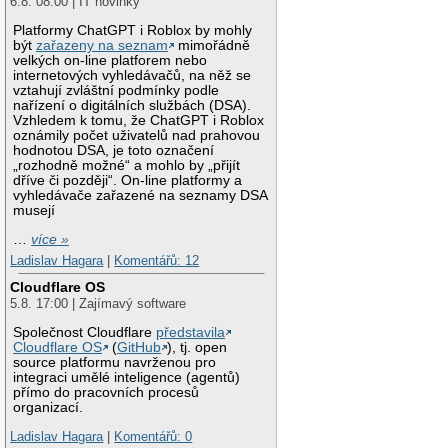
6.8. 08:00 | IT novinky
Platformy ChatGPT i Roblox by mohly
být
zařazeny na seznam
mimořádně
velkých on-line platforem nebo
internetových vyhledávačů, na něž se
vztahují zvláštní podmínky podle
nařízení o digitálních službách (DSA).
Vzhledem k tomu, že ChatGPT i Roblox
oznámily počet uživatelů nad prahovou
hodnotou DSA, je toto označení
„rozhodně možné“ a mohlo by „přijít
dříve či později“. On-line platformy a
vyhledávače zařazené na seznamy DSA
musejí
…
více »
Ladislav Hagara
|
Komentářů: 12
Cloudflare OS
5.8. 17:00 | Zajímavý software
Společnost Cloudflare
představila
Cloudflare OS
(
GitHub
), tj. open
source platformu navrženou pro
integraci umělé inteligence (agentů)
přímo do pracovních procesů
organizací.
Ladislav Hagara
|
Komentářů: 0