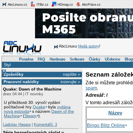
AbcLinuxu.cz
ITBiz.cz
HDmag.cz
AbcPráce.cz
AbcLinuxu
hledá autory
!
Poradna
FAQ
Hardware
Software
Články
Učebnice
Blog
Styl
×
Seznam zálože
Zprávičky
napište »
Pracovní nabídky
inzerujte »
Zde si můžete prohléd
spam
.
Quake: Dawn of the Machine
dnes 04:44 | IT novinky
Adresář: /
V tomto adresáři zálož
U příležitosti 30. výročí vydání
počítačové hry
Quake
byla
vydána
nová epizoda
s názvem
Dawn of the
Název
Machine
(
Steam
).
Ladislav Hagara
|
Komentářů: 3
Bingo Blitz Online
Série bezpečnostních záplat v