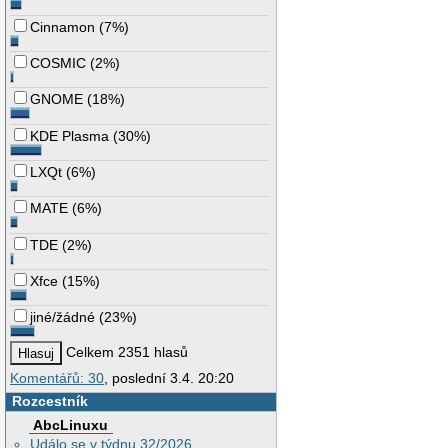
Cinnamon
(
7%
)
COSMIC
(
2%
)
GNOME
(
18%
)
KDE Plasma
(
30%
)
LXQt
(
6%
)
MATE
(
6%
)
TDE
(
2%
)
Xfce
(
15%
)
jiné/žádné
(
23%
)
Celkem 2351 hlasů
Komentářů: 30
, poslední 3.4. 20:20
Rozcestník
AbcLinuxu
Událo se v týdnu 32/2026