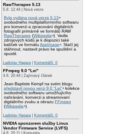
RawTherapee 5.13
5.8. 12:44 | Nová verze
Byla vydána nová verze 5.13
svobodného multiplatformního softwaru
pro konverzi a zpracování digitálních
fotografií primárně ve formátů RAW
RawTherapee
(
Wikipedie
). Vedle
zdrojových kódů je k dispozici také
balíček ve formátu
AppImage
. Stačí jej
stáhnout, nastavit právo ke spuštění a
spustit.
Ladislav Hagara
|
Komentářů: 0
FFmpeg 9.0 "Lei"
4.8. 20:44 | Zajímavý článek
Jean-Baptiste Kempf na svém blogu
představil novou verzi 9.0 "Lei"
kolekce
svobodného softwaru umožňujícího
nahrávání, konverzi a streamovaní
digitálního zvuku a obrazu
FFmpeg
(
Wikipedie
).
Ladislav Hagara
|
Komentářů: 0
NVIDIA sponzorem služby Linux
Vendor Firmware Service (LVFS)
4.8. 20:11 | Komunita