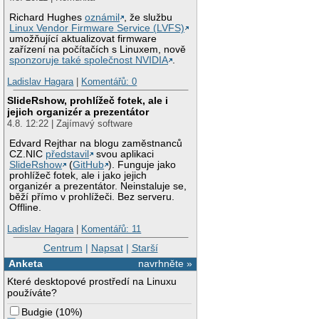
Richard Hughes
oznámil
, že službu
Linux Vendor Firmware Service (LVFS)
umožňující aktualizovat firmware
zařízení na počítačích s Linuxem, nově
sponzoruje také společnost NVIDIA
.
Ladislav Hagara
|
Komentářů: 0
SlideRshow, prohlížeč fotek, ale i
jejich organizér a prezentátor
4.8. 12:22 | Zajímavý software
Edvard Rejthar na blogu zaměstnanců
CZ.NIC
představil
svou aplikaci
SlideRshow
(
GitHub
). Funguje jako
prohlížeč fotek, ale i jako jejich
organizér a prezentátor. Neinstaluje se,
běží přímo v prohlížeči. Bez serveru.
Offline.
Ladislav Hagara
|
Komentářů: 11
Centrum
|
Napsat
|
Starší
Anketa
navrhněte »
Které desktopové prostředí na Linuxu
používáte?
Budgie
(
10%
)