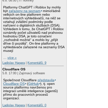
6.8. 08:00 | IT novinky
Platformy ChatGPT i Roblox by mohly
být
zařazeny na seznam
mimořádně
velkých on-line platforem nebo
internetových vyhledávačů, na něž se
vztahují zvláštní podmínky podle
nařízení o digitálních službách (DSA).
Vzhledem k tomu, že ChatGPT i Roblox
oznámily počet uživatelů nad prahovou
hodnotou DSA, je toto označení
„rozhodně možné“ a mohlo by „přijít
dříve či později“. On-line platformy a
vyhledávače zařazené na seznamy DSA
musejí
…
více »
Ladislav Hagara
|
Komentářů: 9
Cloudflare OS
5.8. 17:00 | Zajímavý software
Společnost Cloudflare
představila
Cloudflare OS
(
GitHub
), tj. open
source platformu navrženou pro
integraci umělé inteligence (agentů)
přímo do pracovních procesů
organizací.
Ladislav Hagara
|
Komentářů: 0