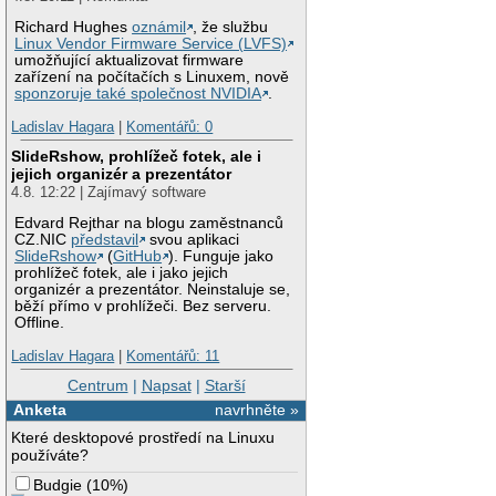
Richard Hughes
oznámil
, že službu
Linux Vendor Firmware Service (LVFS)
umožňující aktualizovat firmware
zařízení na počítačích s Linuxem, nově
sponzoruje také společnost NVIDIA
.
Ladislav Hagara
|
Komentářů: 0
SlideRshow, prohlížeč fotek, ale i
jejich organizér a prezentátor
4.8. 12:22 | Zajímavý software
Edvard Rejthar na blogu zaměstnanců
CZ.NIC
představil
svou aplikaci
SlideRshow
(
GitHub
). Funguje jako
prohlížeč fotek, ale i jako jejich
organizér a prezentátor. Neinstaluje se,
běží přímo v prohlížeči. Bez serveru.
Offline.
Ladislav Hagara
|
Komentářů: 11
Centrum
|
Napsat
|
Starší
Anketa
navrhněte »
Které desktopové prostředí na Linuxu
používáte?
Budgie
(
10%
)