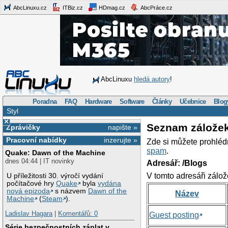
AbcLinuxu.cz
ITBiz.cz
HDmag.cz
AbcPráce.cz
AbcLinuxu
hledá autory
!
Poradna
FAQ
Hardware
Software
Články
Učebnice
Blog
Styl
×
Seznam zálože
Zprávičky
napište »
Pracovní nabídky
inzerujte »
Zde si můžete prohléd
spam
.
Quake: Dawn of the Machine
dnes 04:44 | IT novinky
Adresář: /Blogs
V tomto adresáři zálož
U příležitosti 30. výročí vydání
počítačové hry
Quake
byla
vydána
nová epizoda
s názvem
Dawn of the
Název
Machine
(
Steam
).
Ladislav Hagara
|
Komentářů: 0
Guest posting
Série bezpečnostních záplat v