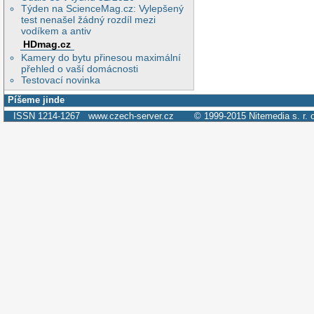
Týden na ScienceMag.cz: Vylepšený
test nenašel žádný rozdíl mezi
vodíkem a antiv
HDmag.cz
Kamery do bytu přinesou maximální
přehled o vaší domácnosti
Testovací novinka
Píšeme jinde
ISSN 1214-1267
www.czech-server.cz
© 1999-2015
Nitemedia s. r. 