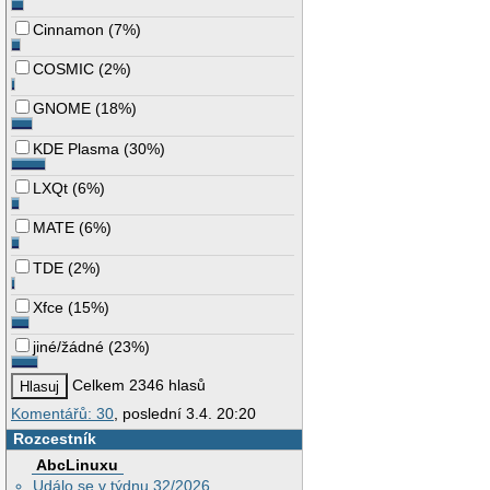
Cinnamon
(
7%
)
COSMIC
(
2%
)
GNOME
(
18%
)
KDE Plasma
(
30%
)
LXQt
(
6%
)
MATE
(
6%
)
TDE
(
2%
)
Xfce
(
15%
)
jiné/žádné
(
23%
)
Celkem 2346 hlasů
Komentářů: 30
, poslední 3.4. 20:20
Rozcestník
AbcLinuxu
Událo se v týdnu 32/2026