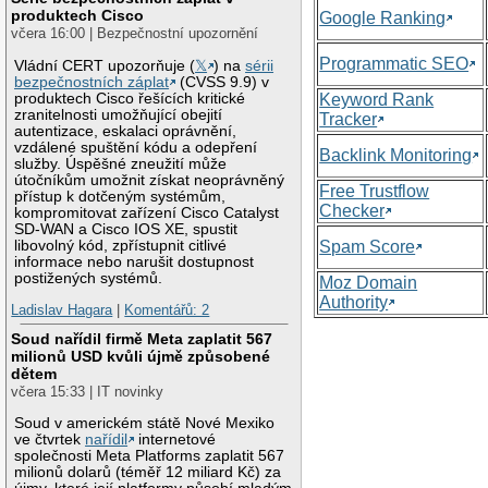
produktech Cisco
Google Ranking
včera 16:00 | Bezpečnostní upozornění
Programmatic SEO
Vládní CERT upozorňuje (
𝕏
) na
sérii
bezpečnostních záplat
(CVSS 9.9) v
produktech Cisco řešících kritické
Keyword Rank
zranitelnosti umožňující obejití
Tracker
autentizace, eskalaci oprávnění,
vzdálené spuštění kódu a odepření
Backlink Monitoring
služby. Úspěšné zneužití může
útočníkům umožnit získat neoprávněný
Free Trustflow
přístup k dotčeným systémům,
Checker
kompromitovat zařízení Cisco Catalyst
SD-WAN a Cisco IOS XE, spustit
libovolný kód, zpřístupnit citlivé
Spam Score
informace nebo narušit dostupnost
postižených systémů.
Moz Domain
Authority
Ladislav Hagara
|
Komentářů: 2
Soud nařídil firmě Meta zaplatit 567
milionů USD kvůli újmě způsobené
dětem
včera 15:33 | IT novinky
Soud v americkém státě Nové Mexiko
ve čtvrtek
nařídil
internetové
společnosti Meta Platforms zaplatit 567
milionů dolarů (téměř 12 miliard Kč) za