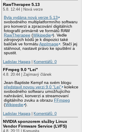
RawTherapee 5.13
5.8. 12:44 | Nová verze
Byla vydána nová verze 5.13
svobodného multiplatformního softwaru
pro konverzi a zpracování digitálních
fotografií primárně ve formátů RAW
RawTherapee
(
Wikipedie
). Vedle
zdrojových kódů je k dispozici také
balíček ve formátu
AppImage
. Stačí jej
stáhnout, nastavit právo ke spuštění a
spustit.
Ladislav Hagara
|
Komentářů: 0
FFmpeg 9.0 "Lei"
4.8. 20:44 | Zajímavý článek
Jean-Baptiste Kempf na svém blogu
představil novou verzi 9.0 "Lei"
kolekce
svobodného softwaru umožňujícího
nahrávání, konverzi a streamovaní
digitálního zvuku a obrazu
FFmpeg
(
Wikipedie
).
Ladislav Hagara
|
Komentářů: 0
NVIDIA sponzorem služby Linux
Vendor Firmware Service (LVFS)
4.8. 20:11 | Komunita