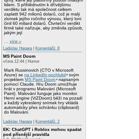
újmy, které její platformy působí mladým
lidem. S přihlédnutím k dřívějšímu
verdiktu tak má společnost celkem
zaplatit 942 milionů dolarů, což je malý
zlomek jejího ročního výnosu, který loni
činil 60 miliard dolarů. Čtvrteční verdikt
firmě také nařizuje, aby změnila způsob,
jakým její
…
více »
Ladislav Hagara
|
Komentářů: 8
MS Paint Doom
včera 12:44 | Humor
Mark Russinovich (CTO v Microsoft
Azure) se
na LinkedIn pochlubil
svým
projektem
MS Paint Doom
napsaným
pomocí Claude. Hru Doom umožňuje
hrát v programu Malování (Microsoft
Paint). Malování funguje jako monitor.
Herní engine (ViZDoom) běží na pozadí
a každý vykreslený snímek hry vkládá
automaticky přes schránku (clipboard)
do Malování.
Ladislav Hagara
|
Komentářů: 2
EK: ChatGPT i Roblox mohou spadat
pod přísnější pravidla