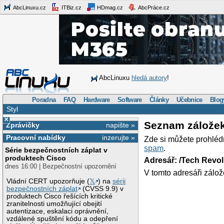
AbcLinuxu.cz
ITBiz.cz
HDmag.cz
AbcPráce.cz
AbcLinuxu
hledá autory
!
Poradna
FAQ
Hardware
Software
Články
Učebnice
Blog
Styl
×
Seznam zálože
Zprávičky
napište »
Pracovní nabídky
inzerujte »
Zde si můžete prohléd
spam
.
Série bezpečnostních záplat v
produktech Cisco
Adresář: /Tech Revo
dnes 16:00 | Bezpečnostní upozornění
V tomto adresáři zálož
Vládní CERT upozorňuje (
𝕏
) na
sérii
bezpečnostních záplat
(CVSS 9.9) v
produktech Cisco řešících kritické
zranitelnosti umožňující obejití
autentizace, eskalaci oprávnění,
vzdálené spuštění kódu a odepření