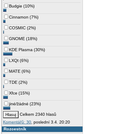
Budgie
(
10%
)
Cinnamon
(
7%
)
COSMIC
(
2%
)
GNOME
(
18%
)
KDE Plasma
(
30%
)
LXQt
(
6%
)
MATE
(
6%
)
TDE
(
2%
)
Xfce
(
15%
)
jiné/žádné
(
23%
)
Celkem 2340 hlasů
Komentářů: 30
, poslední 3.4. 20:20
Rozcestník