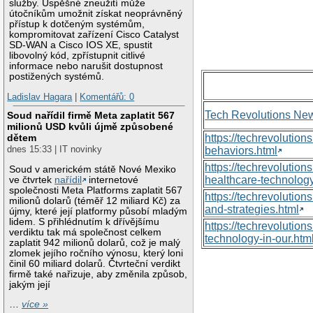
služby. Úspěšné zneužití může
útočníkům umožnit získat neoprávněný
přístup k dotčeným systémům,
kompromitovat zařízení Cisco Catalyst
SD-WAN a Cisco IOS XE, spustit
libovolný kód, zpřístupnit citlivé
informace nebo narušit dostupnost
postižených systémů.
Ladislav Hagara
|
Komentářů: 0
Tech Revolutions Ne
Soud nařídil firmě Meta zaplatit 567
milionů USD kvůli újmě způsobené
dětem
https://techrevolutio
dnes 15:33 | IT novinky
behaviors.html
https://techrevoluti
Soud v americkém státě Nové Mexiko
healthcare-technology
ve čtvrtek
nařídil
internetové
společnosti Meta Platforms zaplatit 567
https://techrevolutio
milionů dolarů (téměř 12 miliard Kč) za
and-strategies.html
újmy, které její platformy působí mladým
lidem. S přihlédnutím k dřívějšímu
https://techrevolutio
verdiktu tak má společnost celkem
technology-in-our.htm
zaplatit 942 milionů dolarů, což je malý
zlomek jejího ročního výnosu, který loni
činil 60 miliard dolarů. Čtvrteční verdikt
firmě také nařizuje, aby změnila způsob,
jakým její
…
více »