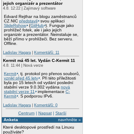
jejich organizér a prezentátor
4.8. 12:22 | Zajímavý software
Edvard Rejthar na blogu zaměstnanců
CZ.NIC
představil
svou aplikaci
SlideRshow
(
GitHub
). Funguje jako
prohlížeč fotek, ale i jako jejich
organizér a prezentátor. Neinstaluje se,
běží přímo v prohlížeči. Bez serveru.
Offline.
Ladislav Hagara
|
Komentářů: 11
Kermit má 45 let. Vydán C-Kermit 11
4.8. 11:44 | Nová verze
Kermit
, tj. protokol pro přenos souborů,
vznikl před 45 lety
. Při této příležitosti
byla po 15 letech od vydání poslední
stabilní verze 9.0.302 vydána
nová
stabilní verze 11
implementace
C-
Kermit
. S podporou IPv6.
Ladislav Hagara
|
Komentářů: 0
Centrum
|
Napsat
|
Starší
Anketa
navrhněte »
Které desktopové prostředí na Linuxu
používáte?