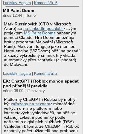
Ladislav Hagara
|
Komentářů: 5
MS Paint Doom
dnes 12:44 | Humor
Mark Russinovich (CTO v Microsoft
Azure) se
na LinkedIn pochlubil
svým
projektem
MS Paint Doom
napsaným
pomocí Claude. Hru Doom umožňuje
hrát v programu Malování (Microsoft
Paint). Malování funguje jako monitor.
Herní engine (ViZDoom) běží na pozadí
a každý vykreslený snímek hry vkládá
automaticky přes schránku (clipboard)
do Malování.
Ladislav Hagara
|
Komentářů: 2
EK: ChatGPT i Roblox mohou spadat
pod přísnější pravidla
včera 08:00 | IT novinky
Platformy ChatGPT i Roblox by mohly
být
zařazeny na seznam
mimořádně
velkých on-line platforem nebo
internetových vyhledávačů, na něž se
vztahují zvláštní podmínky podle
nařízení o digitálních službách (DSA).
Vzhledem k tomu, že ChatGPT i Roblox
oznámily počet uživatelů nad prahovou