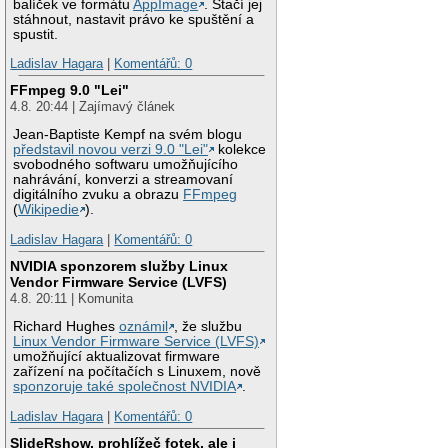
balíček ve formátu
AppImage
. Stačí jej
stáhnout, nastavit právo ke spuštění a
spustit.
Ladislav Hagara
|
Komentářů: 0
FFmpeg 9.0 "Lei"
4.8. 20:44 | Zajímavý článek
Jean-Baptiste Kempf na svém blogu
představil novou verzi 9.0 "Lei"
kolekce
svobodného softwaru umožňujícího
nahrávání, konverzi a streamovaní
digitálního zvuku a obrazu
FFmpeg
(
Wikipedie
).
Ladislav Hagara
|
Komentářů: 0
NVIDIA sponzorem služby Linux
Vendor Firmware Service (LVFS)
4.8. 20:11 | Komunita
Richard Hughes
oznámil
, že službu
Linux Vendor Firmware Service (LVFS)
umožňující aktualizovat firmware
zařízení na počítačích s Linuxem, nově
sponzoruje také společnost NVIDIA
.
Ladislav Hagara
|
Komentářů: 0
SlideRshow, prohlížeč fotek, ale i