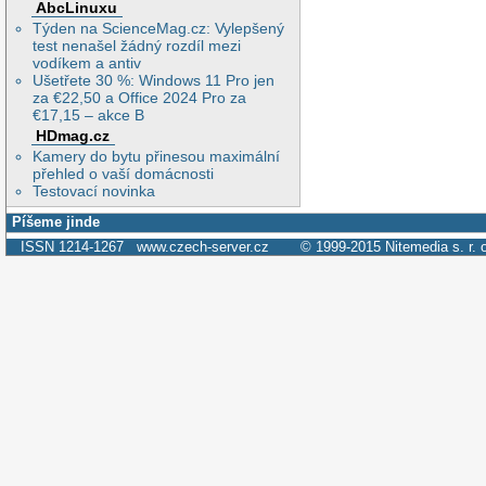
AbcLinuxu
Týden na ScienceMag.cz: Vylepšený
test nenašel žádný rozdíl mezi
vodíkem a antiv
Ušetřete 30 %: Windows 11 Pro jen
za €22,50 a Office 2024 Pro za
€17,15 – akce B
HDmag.cz
Kamery do bytu přinesou maximální
přehled o vaší domácnosti
Testovací novinka
Píšeme jinde
ISSN 1214-1267
www.czech-server.cz
© 1999-2015
Nitemedia s. r. 