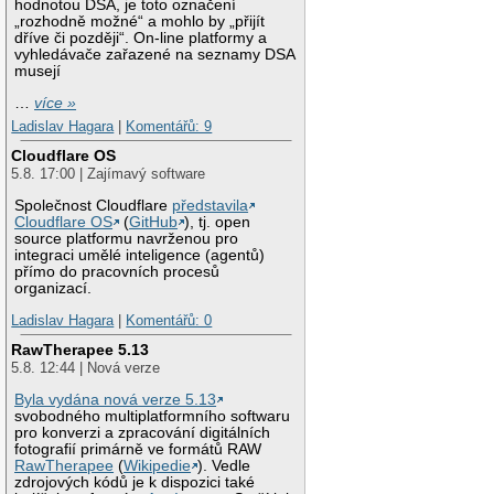
hodnotou DSA, je toto označení
„rozhodně možné“ a mohlo by „přijít
dříve či později“. On-line platformy a
vyhledávače zařazené na seznamy DSA
musejí
…
více »
Ladislav Hagara
|
Komentářů: 9
Cloudflare OS
5.8. 17:00 | Zajímavý software
Společnost Cloudflare
představila
Cloudflare OS
(
GitHub
), tj. open
source platformu navrženou pro
integraci umělé inteligence (agentů)
přímo do pracovních procesů
organizací.
Ladislav Hagara
|
Komentářů: 0
RawTherapee 5.13
5.8. 12:44 | Nová verze
Byla vydána nová verze 5.13
svobodného multiplatformního softwaru
pro konverzi a zpracování digitálních
fotografií primárně ve formátů RAW
RawTherapee
(
Wikipedie
). Vedle
zdrojových kódů je k dispozici také