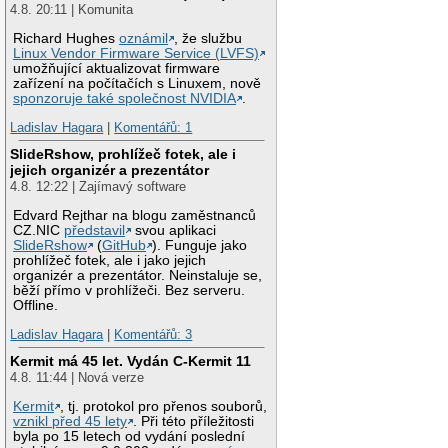
4.8. 20:11 | Komunita
Richard Hughes
oznámil
, že službu
Linux Vendor Firmware Service (LVFS)
umožňující aktualizovat firmware
zařízení na počítačích s Linuxem, nově
sponzoruje také společnost NVIDIA
.
Ladislav Hagara
|
Komentářů: 1
SlideRshow, prohlížeč fotek, ale i
jejich organizér a prezentátor
4.8. 12:22 | Zajímavý software
Edvard Rejthar na blogu zaměstnanců
CZ.NIC
představil
svou aplikaci
SlideRshow
(
GitHub
). Funguje jako
prohlížeč fotek, ale i jako jejich
organizér a prezentátor. Neinstaluje se,
běží přímo v prohlížeči. Bez serveru.
Offline.
Ladislav Hagara
|
Komentářů: 3
Kermit má 45 let. Vydán C-Kermit 11
4.8. 11:44 | Nová verze
Kermit
, tj. protokol pro přenos souborů,
vznikl před 45 lety
. Při této příležitosti
byla po 15 letech od vydání poslední