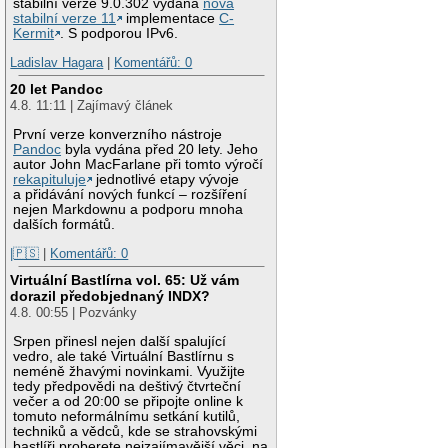
stabilní verze 9.0.302 vydána
nová
stabilní verze 11
implementace
C-
Kermit
. S podporou IPv6.
Ladislav Hagara
|
Komentářů: 0
20 let Pandoc
4.8. 11:11 | Zajímavý článek
První verze konverzního nástroje
Pandoc
byla vydána před 20 lety. Jeho
autor John MacFarlane při tomto výročí
rekapituluje
jednotlivé etapy vývoje
a přidávání nových funkcí – rozšíření
nejen Markdownu a podporu mnoha
dalších formátů.
|🇵🇸
|
Komentářů: 0
Virtuální Bastlírna vol. 65: Už vám
dorazil předobjednaný INDX?
4.8. 00:55 | Pozvánky
Srpen přinesl nejen další spalující
vedro, ale také Virtuální Bastlírnu s
neméně žhavými novinkami. Využijte
tedy předpovědi na deštivý čtvrteční
večer a od 20:00 se připojte online k
tomuto neformálnímu setkání kutilů,
techniků a vědců, kde se strahovskými
bastlíři proberete nejzajímavější věci, na