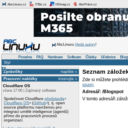
AbcLinuxu.cz
ITBiz.cz
HDmag.cz
AbcPráce.cz
AbcLinuxu
hledá autory
!
Poradna
FAQ
Hardware
Software
Články
Učebnice
Blog
Styl
×
Seznam zálože
Zprávičky
napište »
Pracovní nabídky
inzerujte »
Zde si můžete prohléd
spam
.
Cloudflare OS
včera 17:00 | Zajímavý software
Adresář: /Blogspot
V tomto adresáři zálož
Společnost Cloudflare
představila
Cloudflare OS
(
GitHub
), tj. open
source platformu navrženou pro
integraci umělé inteligence (agentů)
přímo do pracovních procesů
organizací.