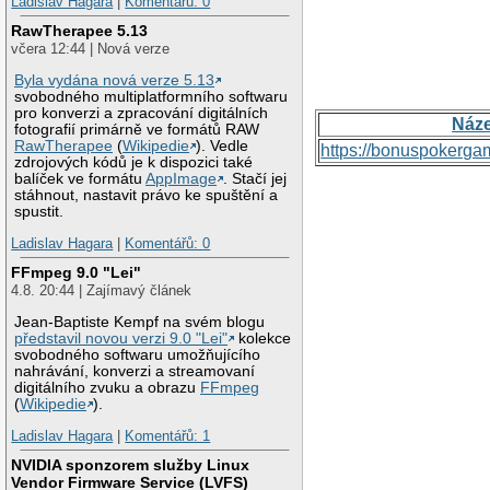
Ladislav Hagara
|
Komentářů: 0
RawTherapee 5.13
včera 12:44 | Nová verze
Byla vydána nová verze 5.13
svobodného multiplatformního softwaru
pro konverzi a zpracování digitálních
Náz
fotografií primárně ve formátů RAW
RawTherapee
(
Wikipedie
). Vedle
https://bonuspokerga
zdrojových kódů je k dispozici také
balíček ve formátu
AppImage
. Stačí jej
stáhnout, nastavit právo ke spuštění a
spustit.
Ladislav Hagara
|
Komentářů: 0
FFmpeg 9.0 "Lei"
4.8. 20:44 | Zajímavý článek
Jean-Baptiste Kempf na svém blogu
představil novou verzi 9.0 "Lei"
kolekce
svobodného softwaru umožňujícího
nahrávání, konverzi a streamovaní
digitálního zvuku a obrazu
FFmpeg
(
Wikipedie
).
Ladislav Hagara
|
Komentářů: 1
NVIDIA sponzorem služby Linux
Vendor Firmware Service (LVFS)