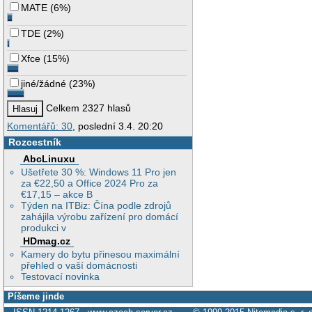
MATE
(
6%
)
TDE
(
2%
)
Xfce
(
15%
)
jiné/žádné
(
23%
)
Celkem 2327 hlasů
Komentářů: 30
, poslední 3.4. 20:20
Rozcestník
AbcLinuxu
Ušetřete 30 %: Windows 11 Pro jen
za €22,50 a Office 2024 Pro za
€17,15 – akce B
Týden na ITBiz: Čína podle zdrojů
zahájila výrobu zařízení pro domácí
produkci v
HDmag.cz
Kamery do bytu přinesou maximální
přehled o vaší domácnosti
Testovací novinka
Píšeme jinde