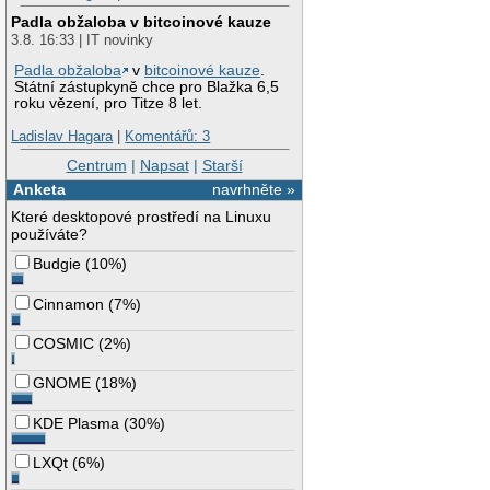
Padla obžaloba v bitcoinové kauze
3.8. 16:33 | IT novinky
Padla obžaloba
v
bitcoinové kauze
.
Státní zástupkyně chce pro Blažka 6,5
roku vězení, pro Titze 8 let.
Ladislav Hagara
|
Komentářů: 3
Centrum
|
Napsat
|
Starší
Anketa
navrhněte »
Které desktopové prostředí na Linuxu
používáte?
Budgie
(
10%
)
Cinnamon
(
7%
)
COSMIC
(
2%
)
GNOME
(
18%
)
KDE Plasma
(
30%
)
LXQt
(
6%
)