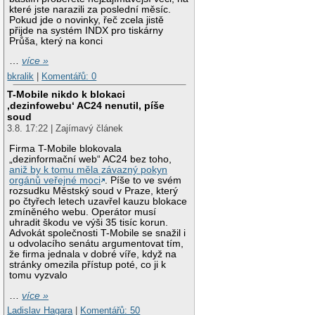
které jste narazili za poslední měsíc.
Pokud jde o novinky, řeč zcela jistě
přijde na systém INDX pro tiskárny
Průša, který na konci
…
více »
bkralik
|
Komentářů: 0
T-Mobile nikdo k blokaci
‚dezinfowebu‘ AC24 nenutil, píše
soud
3.8. 17:22 | Zajímavý článek
Firma T-Mobile blokovala
„dezinformační web“ AC24 bez toho,
aniž by k tomu měla závazný pokyn
orgánů veřejné moci
. Píše to ve svém
rozsudku Městský soud v Praze, který
po čtyřech letech uzavřel kauzu blokace
zmíněného webu. Operátor musí
uhradit škodu ve výši 35 tisíc korun.
Advokát společnosti T-Mobile se snažil i
u odvolacího senátu argumentovat tím,
že firma jednala v dobré víře, když na
stránky omezila přístup poté, co ji k
tomu vyzvalo
…
více »
Ladislav Hagara
|
Komentářů: 50