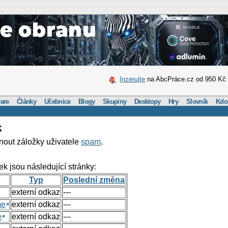
Inzerujte
na AbcPráce.cz od 950 Kč
are
Články
Učebnice
Blogy
Skupiny
Desktopy
Hry
Slovník
Kdo
k
nout záložky uživatele
spam
.
ek jsou následující stránky:
Typ
Poslední změna
externí odkaz
---
me
externí odkaz
---
e
externí odkaz
---