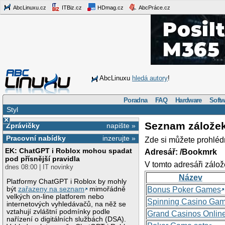
AbcLinuxu.cz
ITBiz.cz
HDmag.cz
AbcPráce.cz
AbcLinuxu
hledá autory
!
Poradna
FAQ
Hardware
Softw
Styl
×
Seznam zálože
Zprávičky
napište »
Pracovní nabídky
inzerujte »
Zde si můžete prohléd
EK: ChatGPT i Roblox mohou spadat
Adresář: /Bookmrk
pod přísnější pravidla
V tomto adresáři zálož
dnes 08:00 | IT novinky
Název
Platformy ChatGPT i Roblox by mohly
být
zařazeny na seznam
mimořádně
Bonus Poker Games
velkých on-line platforem nebo
Spinning Casino Ga
internetových vyhledávačů, na něž se
vztahují zvláštní podmínky podle
Grand Casinos Onlin
nařízení o digitálních službách (DSA).