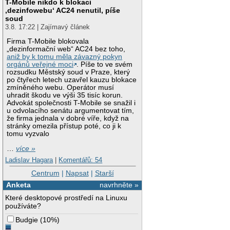
T-Mobile nikdo k blokaci
‚dezinfowebu‘ AC24 nenutil, píše
soud
3.8. 17:22 | Zajímavý článek
Firma T-Mobile blokovala
„dezinformační web“ AC24 bez toho,
aniž by k tomu měla závazný pokyn
orgánů veřejné moci
. Píše to ve svém
rozsudku Městský soud v Praze, který
po čtyřech letech uzavřel kauzu blokace
zmíněného webu. Operátor musí
uhradit škodu ve výši 35 tisíc korun.
Advokát společnosti T-Mobile se snažil i
u odvolacího senátu argumentovat tím,
že firma jednala v dobré víře, když na
stránky omezila přístup poté, co ji k
tomu vyzvalo
…
více »
Ladislav Hagara
|
Komentářů: 54
Centrum
|
Napsat
|
Starší
Anketa
navrhněte »
Které desktopové prostředí na Linuxu
používáte?
Budgie
(
10%
)