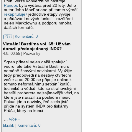
První verze konverzního nástroje
Pandoc
byla vydána před 20 lety. Jeho
autor John MacFarlane při tomto výročí
rekapituluje
jednotlivé etapy vývoje
a přidávání nových funkcí – rozšíření
nejen Markdownu a podporu mnoha
dalších formátů.
|🇵🇸
|
Komentářů: 0
Virtuální Bastlírna vol. 65: Už vám
dorazil předobjednaný INDX?
4.8. 00:55 | Pozvánky
Srpen přinesl nejen další spalující
vedro, ale také Virtuální Bastlírnu s
neméně žhavými novinkami. Využijte
tedy předpovědi na deštivý čtvrteční
večer a od 20:00 se připojte online k
tomuto neformálnímu setkání kutilů,
techniků a vědců, kde se strahovskými
bastlíři proberete nejzajímavější věci, na
které jste narazili za poslední měsíc.
Pokud jde o novinky, řeč zcela jistě
přijde na systém INDX pro tiskárny
Průša, který na konci
…
více »
bkralik
|
Komentářů: 0