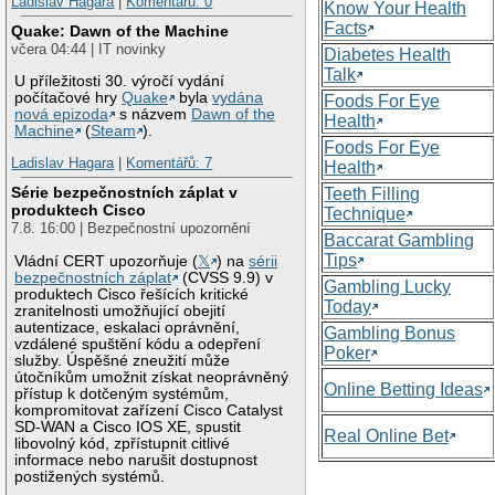
Ladislav Hagara
|
Komentářů: 0
Know Your Health
Facts
Quake: Dawn of the Machine
včera 04:44 | IT novinky
Diabetes Health
Talk
U příležitosti 30. výročí vydání
počítačové hry
Quake
byla
vydána
Foods For Eye
nová epizoda
s názvem
Dawn of the
Health
Machine
(
Steam
).
Foods For Eye
Ladislav Hagara
|
Komentářů: 7
Health
Série bezpečnostních záplat v
Teeth Filling
produktech Cisco
Technique
7.8. 16:00 | Bezpečnostní upozornění
Baccarat Gambling
Tips
Vládní CERT upozorňuje (
𝕏
) na
sérii
bezpečnostních záplat
(CVSS 9.9) v
Gambling Lucky
produktech Cisco řešících kritické
Today
zranitelnosti umožňující obejití
autentizace, eskalaci oprávnění,
Gambling Bonus
vzdálené spuštění kódu a odepření
Poker
služby. Úspěšné zneužití může
útočníkům umožnit získat neoprávněný
Online Betting Ideas
přístup k dotčeným systémům,
kompromitovat zařízení Cisco Catalyst
SD-WAN a Cisco IOS XE, spustit
Real Online Bet
libovolný kód, zpřístupnit citlivé
informace nebo narušit dostupnost
postižených systémů.