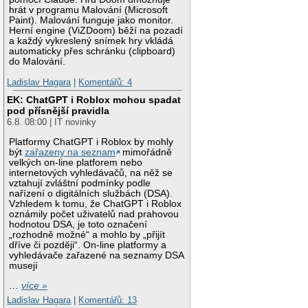
hrát v programu Malování (Microsoft
Paint). Malování funguje jako monitor.
Herní engine (ViZDoom) běží na pozadí
a každý vykreslený snímek hry vkládá
automaticky přes schránku (clipboard)
do Malování.
Ladislav Hagara
|
Komentářů: 4
EK: ChatGPT i Roblox mohou spadat
pod přísnější pravidla
6.8. 08:00 | IT novinky
Platformy ChatGPT i Roblox by mohly
být
zařazeny na seznam
mimořádně
velkých on-line platforem nebo
internetových vyhledávačů, na něž se
vztahují zvláštní podmínky podle
nařízení o digitálních službách (DSA).
Vzhledem k tomu, že ChatGPT i Roblox
oznámily počet uživatelů nad prahovou
hodnotou DSA, je toto označení
„rozhodně možné“ a mohlo by „přijít
dříve či později“. On-line platformy a
vyhledávače zařazené na seznamy DSA
musejí
…
více »
Ladislav Hagara
|
Komentářů: 13