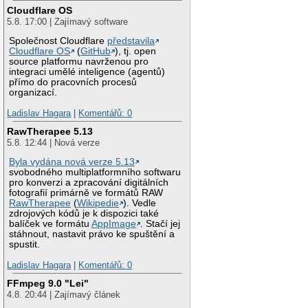
Cloudflare OS
5.8. 17:00 | Zajímavý software
Společnost Cloudflare
představila
Cloudflare OS
(
GitHub
), tj. open
source platformu navrženou pro
integraci umělé inteligence (agentů)
přímo do pracovních procesů
organizací.
Ladislav Hagara
|
Komentářů: 0
RawTherapee 5.13
5.8. 12:44 | Nová verze
Byla vydána nová verze 5.13
svobodného multiplatformního softwaru
pro konverzi a zpracování digitálních
fotografií primárně ve formátů RAW
RawTherapee
(
Wikipedie
). Vedle
zdrojových kódů je k dispozici také
balíček ve formátu
AppImage
. Stačí jej
stáhnout, nastavit právo ke spuštění a
spustit.
Ladislav Hagara
|
Komentářů: 0
FFmpeg 9.0 "Lei"
4.8. 20:44 | Zajímavý článek