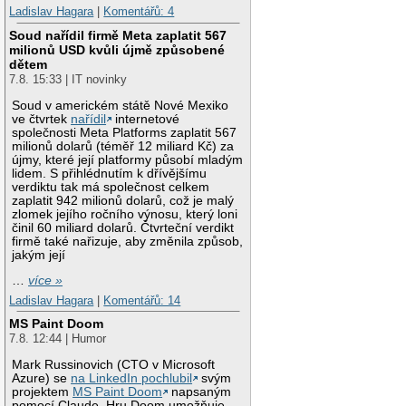
Ladislav Hagara
|
Komentářů: 4
Soud nařídil firmě Meta zaplatit 567
milionů USD kvůli újmě způsobené
dětem
7.8. 15:33 | IT novinky
Soud v americkém státě Nové Mexiko
ve čtvrtek
nařídil
internetové
společnosti Meta Platforms zaplatit 567
milionů dolarů (téměř 12 miliard Kč) za
újmy, které její platformy působí mladým
lidem. S přihlédnutím k dřívějšímu
verdiktu tak má společnost celkem
zaplatit 942 milionů dolarů, což je malý
zlomek jejího ročního výnosu, který loni
činil 60 miliard dolarů. Čtvrteční verdikt
firmě také nařizuje, aby změnila způsob,
jakým její
…
více »
Ladislav Hagara
|
Komentářů: 14
MS Paint Doom
7.8. 12:44 | Humor
Mark Russinovich (CTO v Microsoft
Azure) se
na LinkedIn pochlubil
svým
projektem
MS Paint Doom
napsaným
pomocí Claude. Hru Doom umožňuje