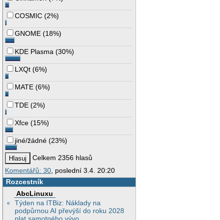
COSMIC
(
2%
)
GNOME
(
18%
)
KDE Plasma
(
30%
)
LXQt
(
6%
)
MATE
(
6%
)
TDE
(
2%
)
Xfce
(
15%
)
jiné/žádné
(
23%
)
Celkem 2356 hlasů
Komentářů: 30
, poslední 3.4. 20:20
Rozcestník
AbcLinuxu
Týden na ITBiz: Náklady na
podpůrnou AI převýší do roku 2028
plat samotného vývo