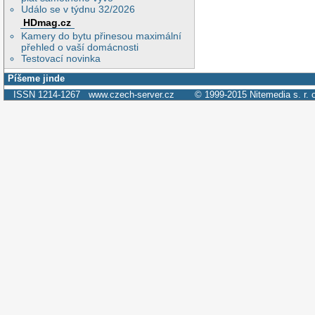
Událo se v týdnu 32/2026
HDmag.cz
Kamery do bytu přinesou maximální
přehled o vaší domácnosti
Testovací novinka
Píšeme jinde
ISSN 1214-1267
www.czech-server.cz
© 1999-2015
Nitemedia s. r. 