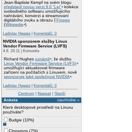
Jean-Baptiste Kempf na svém blogu
představil novou verzi 9.0 "Lei"
kolekce
svobodného softwaru umožňujícího
nahrávání, konverzi a streamovaní
digitálního zvuku a obrazu
FFmpeg
(
Wikipedie
).
Ladislav Hagara
|
Komentářů: 0
NVIDIA sponzorem služby Linux
Vendor Firmware Service (LVFS)
4.8. 20:11 | Komunita
Richard Hughes
oznámil
, že službu
Linux Vendor Firmware Service (LVFS)
umožňující aktualizovat firmware
zařízení na počítačích s Linuxem, nově
sponzoruje také společnost NVIDIA
.
Ladislav Hagara
|
Komentářů: 0
Centrum
|
Napsat
|
Starší
Anketa
navrhněte »
Které desktopové prostředí na Linuxu
používáte?
Budgie
(
10%
)
Cinnamon
(
7%
)