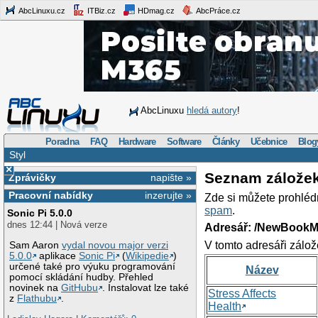
AbcLinuxu.cz
ITBiz.cz
HDmag.cz
AbcPráce.cz
AbcLinuxu
hledá autory
!
Poradna
FAQ
Hardware
Software
Články
Učebnice
Blog
Styl
×
Seznam zálože
Zprávičky
napište »
Pracovní nabídky
inzerujte »
Zde si můžete prohléd
spam
.
Sonic Pi 5.0.0
dnes 12:44 | Nová verze
Adresář: /NewBookM
V tomto adresáři zálož
Sam Aaron
vydal novou major verzi
5.0.0
aplikace
Sonic Pi
(
Wikipedie
)
určené také pro výuku programování
Název
pomocí skládání hudby. Přehled
novinek na
GitHubu
. Instalovat lze také
Stress Affects
z
Flathubu
.
Health