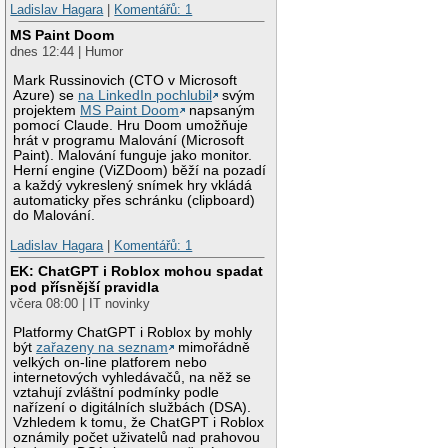
Ladislav Hagara
|
Komentářů: 1
MS Paint Doom
dnes 12:44 | Humor
Mark Russinovich (CTO v Microsoft
Azure) se
na LinkedIn pochlubil
svým
projektem
MS Paint Doom
napsaným
pomocí Claude. Hru Doom umožňuje
hrát v programu Malování (Microsoft
Paint). Malování funguje jako monitor.
Herní engine (ViZDoom) běží na pozadí
a každý vykreslený snímek hry vkládá
automaticky přes schránku (clipboard)
do Malování.
Ladislav Hagara
|
Komentářů: 1
EK: ChatGPT i Roblox mohou spadat
pod přísnější pravidla
včera 08:00 | IT novinky
Platformy ChatGPT i Roblox by mohly
být
zařazeny na seznam
mimořádně
velkých on-line platforem nebo
internetových vyhledávačů, na něž se
vztahují zvláštní podmínky podle
nařízení o digitálních službách (DSA).
Vzhledem k tomu, že ChatGPT i Roblox
oznámily počet uživatelů nad prahovou