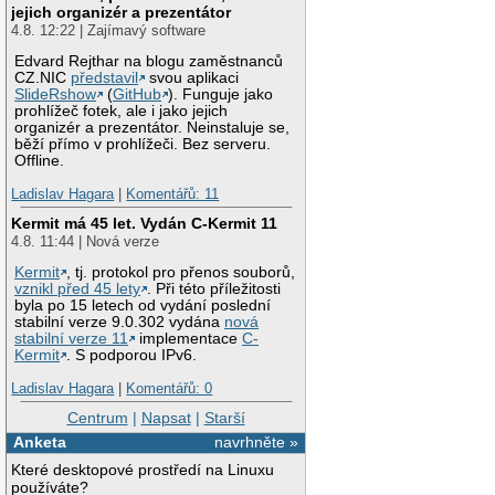
jejich organizér a prezentátor
4.8. 12:22 | Zajímavý software
Edvard Rejthar na blogu zaměstnanců
CZ.NIC
představil
svou aplikaci
SlideRshow
(
GitHub
). Funguje jako
prohlížeč fotek, ale i jako jejich
organizér a prezentátor. Neinstaluje se,
běží přímo v prohlížeči. Bez serveru.
Offline.
Ladislav Hagara
|
Komentářů: 11
Kermit má 45 let. Vydán C-Kermit 11
4.8. 11:44 | Nová verze
Kermit
, tj. protokol pro přenos souborů,
vznikl před 45 lety
. Při této příležitosti
byla po 15 letech od vydání poslední
stabilní verze 9.0.302 vydána
nová
stabilní verze 11
implementace
C-
Kermit
. S podporou IPv6.
Ladislav Hagara
|
Komentářů: 0
Centrum
|
Napsat
|
Starší
Anketa
navrhněte »
Které desktopové prostředí na Linuxu
používáte?