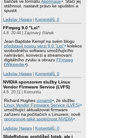
balíček ve formátu
AppImage
. Stačí jej
stáhnout, nastavit právo ke spuštění a
spustit.
Ladislav Hagara
|
Komentářů: 0
FFmpeg 9.0 "Lei"
4.8. 20:44 | Zajímavý článek
Jean-Baptiste Kempf na svém blogu
představil novou verzi 9.0 "Lei"
kolekce
svobodného softwaru umožňujícího
nahrávání, konverzi a streamovaní
digitálního zvuku a obrazu
FFmpeg
(
Wikipedie
).
Ladislav Hagara
|
Komentářů: 0
NVIDIA sponzorem služby Linux
Vendor Firmware Service (LVFS)
4.8. 20:11 | Komunita
Richard Hughes
oznámil
, že službu
Linux Vendor Firmware Service (LVFS)
umožňující aktualizovat firmware
zařízení na počítačích s Linuxem, nově
sponzoruje také společnost NVIDIA
.
Ladislav Hagara
|
Komentářů: 0
SlideRshow, prohlížeč fotek, ale i