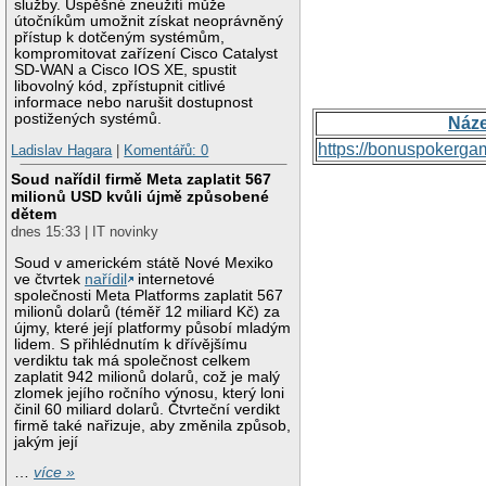
služby. Úspěšné zneužití může
útočníkům umožnit získat neoprávněný
přístup k dotčeným systémům,
kompromitovat zařízení Cisco Catalyst
SD-WAN a Cisco IOS XE, spustit
libovolný kód, zpřístupnit citlivé
informace nebo narušit dostupnost
postižených systémů.
Náz
https://bonuspokerga
Ladislav Hagara
|
Komentářů: 0
Soud nařídil firmě Meta zaplatit 567
milionů USD kvůli újmě způsobené
dětem
dnes 15:33 | IT novinky
Soud v americkém státě Nové Mexiko
ve čtvrtek
nařídil
internetové
společnosti Meta Platforms zaplatit 567
milionů dolarů (téměř 12 miliard Kč) za
újmy, které její platformy působí mladým
lidem. S přihlédnutím k dřívějšímu
verdiktu tak má společnost celkem
zaplatit 942 milionů dolarů, což je malý
zlomek jejího ročního výnosu, který loni
činil 60 miliard dolarů. Čtvrteční verdikt
firmě také nařizuje, aby změnila způsob,
jakým její
…
více »