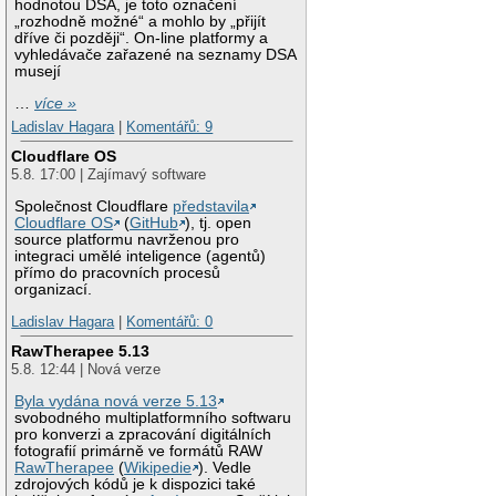
hodnotou DSA, je toto označení
„rozhodně možné“ a mohlo by „přijít
dříve či později“. On-line platformy a
vyhledávače zařazené na seznamy DSA
musejí
…
více »
Ladislav Hagara
|
Komentářů: 9
Cloudflare OS
5.8. 17:00 | Zajímavý software
Společnost Cloudflare
představila
Cloudflare OS
(
GitHub
), tj. open
source platformu navrženou pro
integraci umělé inteligence (agentů)
přímo do pracovních procesů
organizací.
Ladislav Hagara
|
Komentářů: 0
RawTherapee 5.13
5.8. 12:44 | Nová verze
Byla vydána nová verze 5.13
svobodného multiplatformního softwaru
pro konverzi a zpracování digitálních
fotografií primárně ve formátů RAW
RawTherapee
(
Wikipedie
). Vedle
zdrojových kódů je k dispozici také