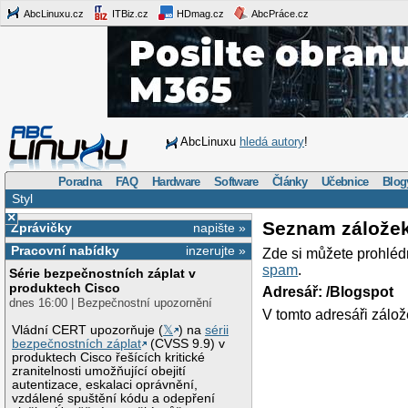
AbcLinuxu.cz
ITBiz.cz
HDmag.cz
AbcPráce.cz
AbcLinuxu
hledá autory
!
Poradna
FAQ
Hardware
Software
Články
Učebnice
Blog
Styl
×
Seznam zálože
Zprávičky
napište »
Pracovní nabídky
inzerujte »
Zde si můžete prohléd
spam
.
Série bezpečnostních záplat v
produktech Cisco
Adresář: /Blogspot
dnes 16:00 | Bezpečnostní upozornění
V tomto adresáři zálož
Vládní CERT upozorňuje (
𝕏
) na
sérii
bezpečnostních záplat
(CVSS 9.9) v
produktech Cisco řešících kritické
zranitelnosti umožňující obejití
autentizace, eskalaci oprávnění,
vzdálené spuštění kódu a odepření