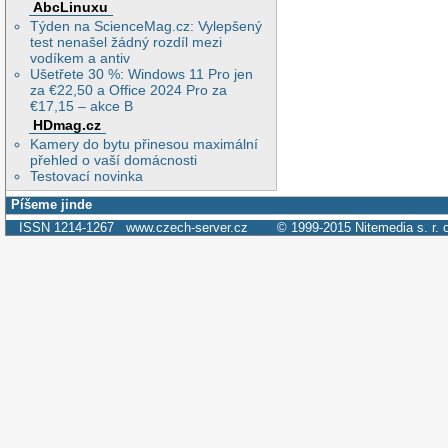
AbcLinuxu
Týden na ScienceMag.cz: Vylepšený
test nenašel žádný rozdíl mezi
vodíkem a antiv
Ušetřete 30 %: Windows 11 Pro jen
za €22,50 a Office 2024 Pro za
€17,15 – akce B
HDmag.cz
Kamery do bytu přinesou maximální
přehled o vaší domácnosti
Testovací novinka
Píšeme jinde
ISSN 1214-1267
www.czech-server.cz
© 1999-2015
Nitemedia s. r. 