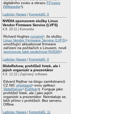
digitálního zvuku a obrazu
FFmpeg
(
Wikipedie
).
Ladislav Hagara
|
Komentářů: 0
NVIDIA sponzorem služby Linux
Vendor Firmware Service (LVFS)
4.8. 20:11 | Komunita
Richard Hughes
oznámil
, že službu
Linux Vendor Firmware Service (LVFS)
umožňující aktualizovat firmware
zařízení na počítačích s Linuxem, nově
sponzoruje také společnost NVIDIA
.
Ladislav Hagara
|
Komentářů: 0
SlideRshow, prohlížeč fotek, ale i
jejich organizér a prezentátor
4.8. 12:22 | Zajímavý software
Edvard Rejthar na blogu zaměstnanců
CZ.NIC
představil
svou aplikaci
SlideRshow
(
GitHub
). Funguje jako
prohlížeč fotek, ale i jako jejich
organizér a prezentátor. Neinstaluje se,
běží přímo v prohlížeči. Bez serveru.
Offline.
Ladislav Hagara
|
Komentářů: 11