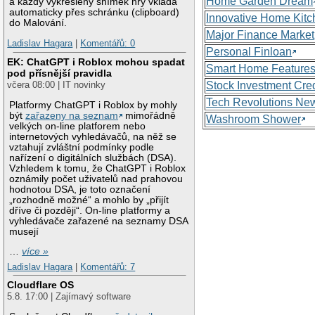
Home Garden Dream
a každý vykreslený snímek hry vkládá
automaticky přes schránku (clipboard)
Innovative Home Kitc
do Malování.
Major Finance Market
Ladislav Hagara
|
Komentářů: 0
Personal Finloan
EK: ChatGPT i Roblox mohou spadat
Smart Home Feature
pod přísnější pravidla
Stock Investment Cred
včera 08:00 | IT novinky
Tech Revolutions Ne
Platformy ChatGPT i Roblox by mohly
být
zařazeny na seznam
mimořádně
Washroom Shower
velkých on-line platforem nebo
internetových vyhledávačů, na něž se
vztahují zvláštní podmínky podle
nařízení o digitálních službách (DSA).
Vzhledem k tomu, že ChatGPT i Roblox
oznámily počet uživatelů nad prahovou
hodnotou DSA, je toto označení
„rozhodně možné“ a mohlo by „přijít
dříve či později“. On-line platformy a
vyhledávače zařazené na seznamy DSA
musejí
…
více »
Ladislav Hagara
|
Komentářů: 7
Cloudflare OS
5.8. 17:00 | Zajímavý software