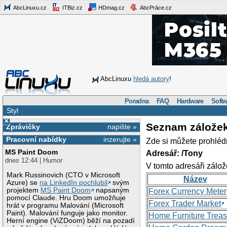
AbcLinuxu.cz
ITBiz.cz
HDmag.cz
AbcPráce.cz
AbcLinuxu
hledá autory
!
Poradna
FAQ
Hardware
Softw
Styl
×
Seznam zálože
Zprávičky
napište »
Pracovní nabídky
inzerujte »
Zde si můžete prohléd
MS Paint Doom
Adresář: /Tony
dnes 12:44 | Humor
V tomto adresáři zálož
Mark Russinovich (CTO v Microsoft
Název
Azure) se
na LinkedIn pochlubil
svým
projektem
MS Paint Doom
napsaným
Forex Currency Meter
pomocí Claude. Hru Doom umožňuje
Forex Trader Market
hrát v programu Malování (Microsoft
Paint). Malování funguje jako monitor.
Home Furniture Treas
Herní engine (ViZDoom) běží na pozadí