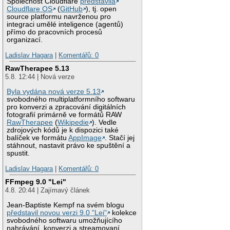
Společnost Cloudflare
představila
Cloudflare OS
(
GitHub
), tj. open
source platformu navrženou pro
integraci umělé inteligence (agentů)
přímo do pracovních procesů
organizací.
Ladislav Hagara
|
Komentářů: 0
RawTherapee 5.13
5.8. 12:44 | Nová verze
Byla vydána nová verze 5.13
svobodného multiplatformního softwaru
pro konverzi a zpracování digitálních
fotografií primárně ve formátů RAW
RawTherapee
(
Wikipedie
). Vedle
zdrojových kódů je k dispozici také
balíček ve formátu
AppImage
. Stačí jej
stáhnout, nastavit právo ke spuštění a
spustit.
Ladislav Hagara
|
Komentářů: 0
FFmpeg 9.0 "Lei"
4.8. 20:44 | Zajímavý článek
Jean-Baptiste Kempf na svém blogu
představil novou verzi 9.0 "Lei"
kolekce
svobodného softwaru umožňujícího
nahrávání, konverzi a streamovaní