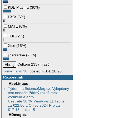
KDE Plasma
(
30%
)
LXQt
(
6%
)
MATE
(
6%
)
TDE
(
2%
)
Xfce
(
15%
)
jiné/žádné
(
23%
)
Celkem 2337 hlasů
Komentářů: 30
, poslední 3.4. 20:20
Rozcestník
AbcLinuxu
Týden na ScienceMag.cz: Vylepšený
test nenašel žádný rozdíl mezi
vodíkem a antiv
Ušetřete 30 %: Windows 11 Pro jen
za €22,50 a Office 2024 Pro za
€17,15 – akce B
HDmag.cz