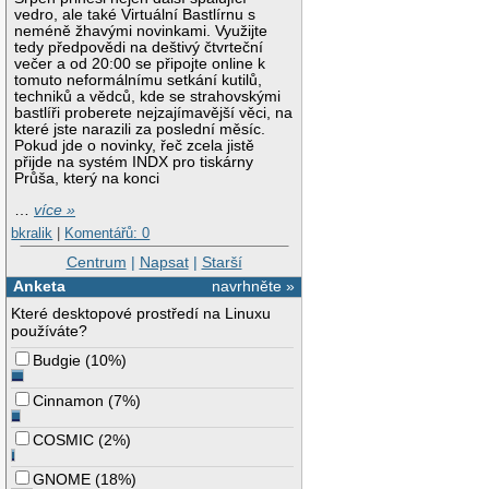
vedro, ale také Virtuální Bastlírnu s
neméně žhavými novinkami. Využijte
tedy předpovědi na deštivý čtvrteční
večer a od 20:00 se připojte online k
tomuto neformálnímu setkání kutilů,
techniků a vědců, kde se strahovskými
bastlíři proberete nejzajímavější věci, na
které jste narazili za poslední měsíc.
Pokud jde o novinky, řeč zcela jistě
přijde na systém INDX pro tiskárny
Průša, který na konci
…
více »
bkralik
|
Komentářů: 0
Centrum
|
Napsat
|
Starší
Anketa
navrhněte »
Které desktopové prostředí na Linuxu
používáte?
Budgie
(
10%
)
Cinnamon
(
7%
)
COSMIC
(
2%
)
GNOME
(
18%
)