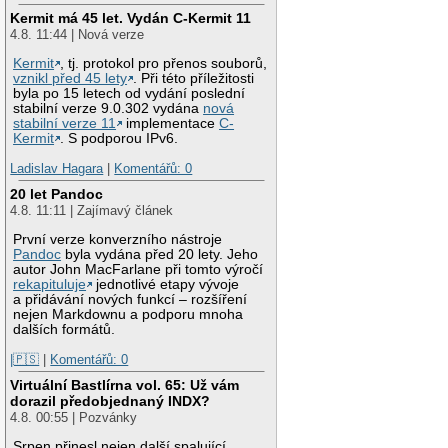
Kermit má 45 let. Vydán C-Kermit 11
4.8. 11:44 | Nová verze
Kermit
, tj. protokol pro přenos souborů,
vznikl před 45 lety
. Při této příležitosti
byla po 15 letech od vydání poslední
stabilní verze 9.0.302 vydána
nová
stabilní verze 11
implementace
C-
Kermit
. S podporou IPv6.
Ladislav Hagara
|
Komentářů: 0
20 let Pandoc
4.8. 11:11 | Zajímavý článek
První verze konverzního nástroje
Pandoc
byla vydána před 20 lety. Jeho
autor John MacFarlane při tomto výročí
rekapituluje
jednotlivé etapy vývoje
a přidávání nových funkcí – rozšíření
nejen Markdownu a podporu mnoha
dalších formátů.
|🇵🇸
|
Komentářů: 0
Virtuální Bastlírna vol. 65: Už vám
dorazil předobjednaný INDX?
4.8. 00:55 | Pozvánky
Srpen přinesl nejen další spalující