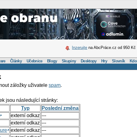
Inzerujte
na AbcPráce.cz od 950 Kč
are
Články
Učebnice
Blogy
Skupiny
Desktopy
Hry
Slovník
Kdo
k
nout záložky uživatele
spam
.
ek jsou následující stránky:
Typ
Poslední změna
externí odkaz
---
externí odkaz
---
ure
externí odkaz
---