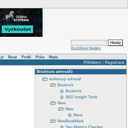
Rozšířené hledání
 je
Bazar
Portál
Práce
Mapa
Přihlášení
|
Registrace
Struktura adresářů
kořenový adresář
Bookmrk
Bookmrk
SEO Insight Tools
New
New
Nora
NewBookMark
Seo Metrics Checker