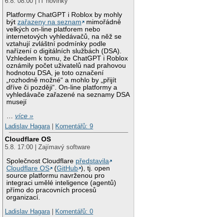
6.8. 08:00 | IT novinky
Platformy ChatGPT i Roblox by mohly
být
zařazeny na seznam
mimořádně
velkých on-line platforem nebo
internetových vyhledávačů, na něž se
vztahují zvláštní podmínky podle
nařízení o digitálních službách (DSA).
Vzhledem k tomu, že ChatGPT i Roblox
oznámily počet uživatelů nad prahovou
hodnotou DSA, je toto označení
„rozhodně možné“ a mohlo by „přijít
dříve či později“. On-line platformy a
vyhledávače zařazené na seznamy DSA
musejí
…
více »
Ladislav Hagara
|
Komentářů: 9
Cloudflare OS
5.8. 17:00 | Zajímavý software
Společnost Cloudflare
představila
Cloudflare OS
(
GitHub
), tj. open
source platformu navrženou pro
integraci umělé inteligence (agentů)
přímo do pracovních procesů
organizací.
Ladislav Hagara
|
Komentářů: 0