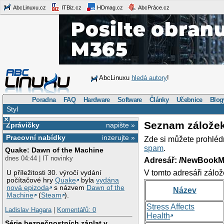
AbcLinuxu.cz
ITBiz.cz
HDmag.cz
AbcPráce.cz
AbcLinuxu
hledá autory
!
Poradna
FAQ
Hardware
Software
Články
Učebnice
Blog
Styl
×
Seznam zálože
Zprávičky
napište »
Pracovní nabídky
inzerujte »
Zde si můžete prohléd
spam
.
Quake: Dawn of the Machine
dnes 04:44 | IT novinky
Adresář: /NewBookM
V tomto adresáři zálož
U příležitosti 30. výročí vydání
počítačové hry
Quake
byla
vydána
nová epizoda
s názvem
Dawn of the
Název
Machine
(
Steam
).
Stress Affects
Ladislav Hagara
|
Komentářů: 0
Health
Série bezpečnostních záplat v