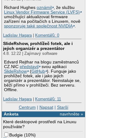
Richard Hughes
oznámil
, že službu
Linux Vendor Firmware Service (LVFS)
umožňující aktualizovat firmware
zařízení na počítačích s Linuxem, nově
sponzoruje také společnost NVIDIA
.
Ladislav Hagara
|
Komentářů: 0
SlideRshow, prohlížeč fotek, ale i
jejich organizér a prezentátor
4.8. 12:22 | Zajímavý software
Edvard Rejthar na blogu zaměstnanců
CZ.NIC
představil
svou aplikaci
SlideRshow
(
GitHub
). Funguje jako
prohlížeč fotek, ale i jako jejich
organizér a prezentátor. Neinstaluje se,
běží přímo v prohlížeči. Bez serveru.
Offline.
Ladislav Hagara
|
Komentářů: 11
Centrum
|
Napsat
|
Starší
Anketa
navrhněte »
Které desktopové prostředí na Linuxu
používáte?
Budgie
(
10%
)