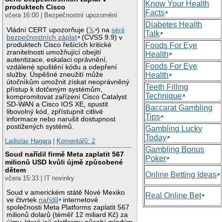
Know Your Health
produktech Cisco
Facts
včera 16:00 | Bezpečnostní upozornění
Diabetes Health
Vládní CERT upozorňuje (
𝕏
) na
sérii
Talk
bezpečnostních záplat
(CVSS 9.9) v
produktech Cisco řešících kritické
Foods For Eye
zranitelnosti umožňující obejití
Health
autentizace, eskalaci oprávnění,
Foods For Eye
vzdálené spuštění kódu a odepření
služby. Úspěšné zneužití může
Health
útočníkům umožnit získat neoprávněný
Teeth Filling
přístup k dotčeným systémům,
Technique
kompromitovat zařízení Cisco Catalyst
SD-WAN a Cisco IOS XE, spustit
Baccarat Gambling
libovolný kód, zpřístupnit citlivé
Tips
informace nebo narušit dostupnost
postižených systémů.
Gambling Lucky
Today
Ladislav Hagara
|
Komentářů: 2
Gambling Bonus
Soud nařídil firmě Meta zaplatit 567
Poker
milionů USD kvůli újmě způsobené
dětem
Online Betting Ideas
včera 15:33 | IT novinky
Soud v americkém státě Nové Mexiko
Real Online Bet
ve čtvrtek
nařídil
internetové
společnosti Meta Platforms zaplatit 567
milionů dolarů (téměř 12 miliard Kč) za