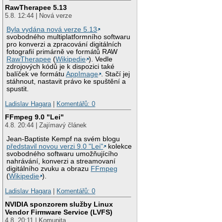
RawTherapee 5.13
5.8. 12:44 | Nová verze
Byla vydána nová verze 5.13
svobodného multiplatformního softwaru
pro konverzi a zpracování digitálních
fotografií primárně ve formátů RAW
RawTherapee
(
Wikipedie
). Vedle
zdrojových kódů je k dispozici také
balíček ve formátu
AppImage
. Stačí jej
stáhnout, nastavit právo ke spuštění a
spustit.
Ladislav Hagara
|
Komentářů: 0
FFmpeg 9.0 "Lei"
4.8. 20:44 | Zajímavý článek
Jean-Baptiste Kempf na svém blogu
představil novou verzi 9.0 "Lei"
kolekce
svobodného softwaru umožňujícího
nahrávání, konverzi a streamovaní
digitálního zvuku a obrazu
FFmpeg
(
Wikipedie
).
Ladislav Hagara
|
Komentářů: 0
NVIDIA sponzorem služby Linux
Vendor Firmware Service (LVFS)
4.8. 20:11 | Komunita