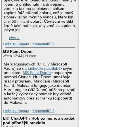
újmy, které její platformy působí mladým
lidem. S přihlédnutím k dřívějšímu
verdiktu tak má společnost celkem
zaplatit 942 milionů dolarů, což je malý
zlomek jejího ročního výnosu, který loni
činil 60 miliard dolarů. Čtvrteční verdikt
firmě také nařizuje, aby změnila způsob,
jakým její
…
více »
Ladislav Hagara
|
Komentářů: 8
MS Paint Doom
včera 12:44 | Humor
Mark Russinovich (CTO v Microsoft
Azure) se
na LinkedIn pochlubil
svým
projektem
MS Paint Doom
napsaným
pomocí Claude. Hru Doom umožňuje
hrát v programu Malování (Microsoft
Paint). Malování funguje jako monitor.
Herní engine (ViZDoom) běží na pozadí
a každý vykreslený snímek hry vkládá
automaticky přes schránku (clipboard)
do Malování.
Ladislav Hagara
|
Komentářů: 2
EK: ChatGPT i Roblox mohou spadat
pod přísnější pravidla