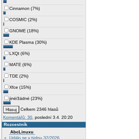
Cinnamon
(
7%
)
COSMIC
(
2%
)
GNOME
(
18%
)
KDE Plasma
(
30%
)
LXQt
(
6%
)
MATE
(
6%
)
TDE
(
2%
)
Xfce
(
15%
)
jiné/žádné
(
23%
)
Celkem 2346 hlasů
Komentářů: 30
, poslední 3.4. 20:20
Rozcestník
AbcLinuxu
Událo se v týdnu 32/2026