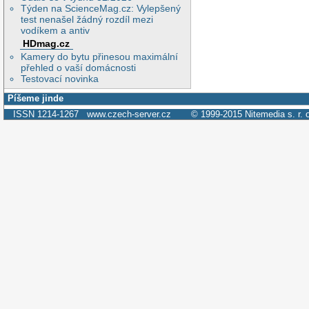
Týden na ScienceMag.cz: Vylepšený
test nenašel žádný rozdíl mezi
vodíkem a antiv
HDmag.cz
Kamery do bytu přinesou maximální
přehled o vaší domácnosti
Testovací novinka
Píšeme jinde
ISSN 1214-1267
www.czech-server.cz
© 1999-2015
Nitemedia s. r. 