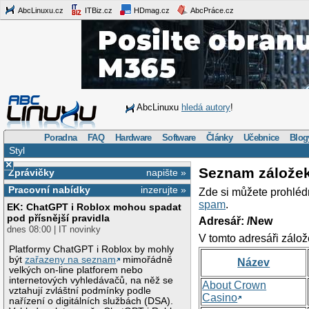
AbcLinuxu.cz
ITBiz.cz
HDmag.cz
AbcPráce.cz
AbcLinuxu
hledá autory
!
Poradna
FAQ
Hardware
Software
Články
Učebnice
Blog
Styl
×
Seznam zálože
Zprávičky
napište »
Pracovní nabídky
inzerujte »
Zde si můžete prohléd
spam
.
EK: ChatGPT i Roblox mohou spadat
pod přísnější pravidla
Adresář: /New
dnes 08:00 | IT novinky
V tomto adresáři zálož
Platformy ChatGPT i Roblox by mohly
být
zařazeny na seznam
mimořádně
Název
velkých on-line platforem nebo
internetových vyhledávačů, na něž se
About Crown
vztahují zvláštní podmínky podle
Casino
nařízení o digitálních službách (DSA).