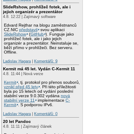
SlideRshow, prohlížeč fotek, ale i
jejich organizér a prezentátor
4.8. 12:22 | Zajímavý software
Edvard Rejthar na blogu zaměstnanců
CZ.NIC
představil
svou aplikaci
SlideRshow
(
GitHub
). Funguje jako
prohlížeč fotek, ale i jako jejich
organizér a prezentátor. Neinstaluje se,
běží přímo v prohlížeči. Bez serveru.
Offline.
Ladislav Hagara
|
Komentářů: 9
Kermit má 45 let. Vydán C-Kermit 11
4.8. 11:44 | Nová verze
Kermit
, tj. protokol pro přenos souborů,
vznikl před 45 lety
. Při této příležitosti
byla po 15 letech od vydání poslední
stabilní verze 9.0.302 vydána
nová
stabilní verze 11
implementace
C-
Kermit
. S podporou IPv6.
Ladislav Hagara
|
Komentářů: 0
20 let Pandoc
4.8. 11:11 | Zajímavý článek