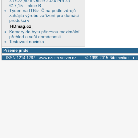
za €22,50 a Office 2024 Pro za
€17,15 – akce B
Týden na ITBiz: Čína podle zdrojů
zahájila výrobu zařízení pro domácí
produkci v
HDmag.cz
Kamery do bytu přinesou maximální
přehled o vaší domácnosti
Testovací novinka
Píšeme jinde
ISSN 1214-1267
www.czech-server.cz
© 1999-2015
Nitemedia s. r. 