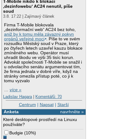
T-Mobile nikdo k blokaci
‚dezinfowebu‘ AC24 nenutil, píše
soud
3.8. 17:22 | Zajímavý článek
Firma T-Mobile blokovala
„dezinformační web“ AC24 bez toho,
aniž by k tomu měla závazný pokyn
orgánů veřejné moci
. Píše to ve svém
rozsudku Městský soud v Praze, který
po čtyřech letech uzavřel kauzu blokace
zmíněného webu. Operátor musí
uhradit škodu ve výši 35 tisíc korun.
Advokát společnosti T-Mobile se snažil i
u odvolacího senátu argumentovat tím,
že firma jednala v dobré víře, když na
stránky omezila přístup poté, co ji k
tomu vyzvalo
…
více »
Ladislav Hagara
|
Komentářů: 70
Centrum
|
Napsat
|
Starší
Anketa
navrhněte »
Které desktopové prostředí na Linuxu
používáte?
Budgie
(
10%
)