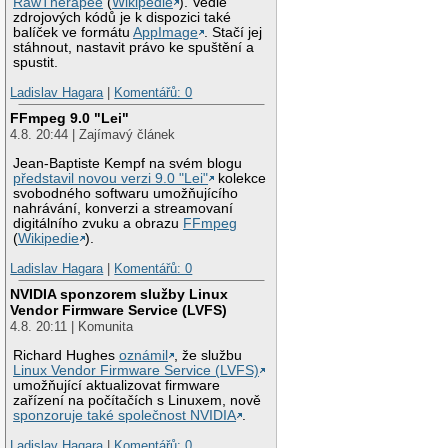
RawTherapee
(
Wikipedie
). Vedle
zdrojových kódů je k dispozici také
balíček ve formátu
AppImage
. Stačí jej
stáhnout, nastavit právo ke spuštění a
spustit.
Ladislav Hagara
|
Komentářů: 0
FFmpeg 9.0 "Lei"
4.8. 20:44 | Zajímavý článek
Jean-Baptiste Kempf na svém blogu
představil novou verzi 9.0 "Lei"
kolekce
svobodného softwaru umožňujícího
nahrávání, konverzi a streamovaní
digitálního zvuku a obrazu
FFmpeg
(
Wikipedie
).
Ladislav Hagara
|
Komentářů: 0
NVIDIA sponzorem služby Linux
Vendor Firmware Service (LVFS)
4.8. 20:11 | Komunita
Richard Hughes
oznámil
, že službu
Linux Vendor Firmware Service (LVFS)
umožňující aktualizovat firmware
zařízení na počítačích s Linuxem, nově
sponzoruje také společnost NVIDIA
.
Ladislav Hagara
|
Komentářů: 0