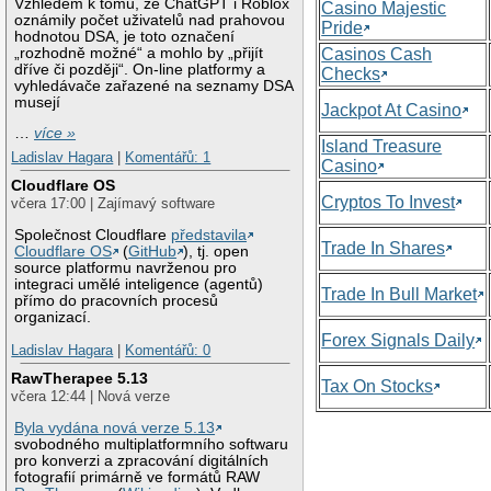
Vzhledem k tomu, že ChatGPT i Roblox
Casino Majestic
oznámily počet uživatelů nad prahovou
Pride
hodnotou DSA, je toto označení
„rozhodně možné“ a mohlo by „přijít
Casinos Cash
dříve či později“. On-line platformy a
Checks
vyhledávače zařazené na seznamy DSA
musejí
Jackpot At Casino
…
více »
Island Treasure
Ladislav Hagara
|
Komentářů: 1
Casino
Cloudflare OS
Cryptos To Invest
včera 17:00 | Zajímavý software
Společnost Cloudflare
představila
Trade In Shares
Cloudflare OS
(
GitHub
), tj. open
source platformu navrženou pro
integraci umělé inteligence (agentů)
Trade In Bull Market
přímo do pracovních procesů
organizací.
Forex Signals Daily
Ladislav Hagara
|
Komentářů: 0
RawTherapee 5.13
Tax On Stocks
včera 12:44 | Nová verze
Byla vydána nová verze 5.13
svobodného multiplatformního softwaru
pro konverzi a zpracování digitálních
fotografií primárně ve formátů RAW