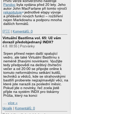
První verze konverzního nástroje
Pandoc
byla vydána před 20 lety. Jeho
autor John MacFarlane při tomto výročí
rekapituluje
jednotlivé etapy vývoje
a přidávání nových funkcí – rozšíření
nejen Markdownu a podporu mnoha
dalších formátů.
|🇵🇸
|
Komentářů: 0
Virtuální Bastlírna vol. 65: Už vám
dorazil předobjednaný INDX?
4.8. 00:55 | Pozvánky
Srpen přinesl nejen další spalující
vedro, ale také Virtuální Bastlírnu s
neméně žhavými novinkami. Využijte
tedy předpovědi na deštivý čtvrteční
večer a od 20:00 se připojte online k
tomuto neformálnímu setkání kutilů,
techniků a vědců, kde se strahovskými
bastlíři proberete nejzajímavější věci, na
které jste narazili za poslední měsíc.
Pokud jde o novinky, řeč zcela jistě
přijde na systém INDX pro tiskárny
Průša, který na konci
…
více »
bkralik
|
Komentářů: 0