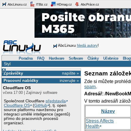
AbcLinuxu.cz
ITBiz.cz
HDmag.cz
AbcPráce.cz
AbcLinuxu
hledá autory
!
Poradna
FAQ
Hardware
Software
Články
Učebnice
Blog
Styl
×
Seznam zálože
Zprávičky
napište »
Pracovní nabídky
inzerujte »
Zde si můžete prohléd
spam
.
Cloudflare OS
včera 17:00 | Zajímavý software
Adresář: /NewBookM
V tomto adresáři zálož
Společnost Cloudflare
představila
Cloudflare OS
(
GitHub
), tj. open
source platformu navrženou pro
Název
integraci umělé inteligence (agentů)
přímo do pracovních procesů
Stress Affects
organizací.
Health