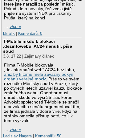
které jste narazili za poslední měsíc.
Pokud jde o novinky, řeč zcela jistě
přijde na systém INDX pro tiskárny
Průša, který na konci
…
více »
bkralik
|
Komentářů: 0
T-Mobile nikdo k blokaci
‚dezinfowebu‘ AC24 nenutil, píše
soud
3.8. 17:22 | Zajímavý článek
Firma T-Mobile blokovala
„dezinformační web“ AC24 bez toho,
aniž by k tomu měla závazný pokyn
orgánů veřejné moci
. Píše to ve svém
rozsudku Městský soud v Praze, který
po čtyřech letech uzavřel kauzu blokace
zmíněného webu. Operátor musí
uhradit škodu ve výši 35 tisíc korun.
Advokát společnosti T-Mobile se snažil i
u odvolacího senátu argumentovat tím,
že firma jednala v dobré víře, když na
stránky omezila přístup poté, co ji k
tomu vyzvalo
…
více »
Ladislav Hagara
|
Komentářů: 50