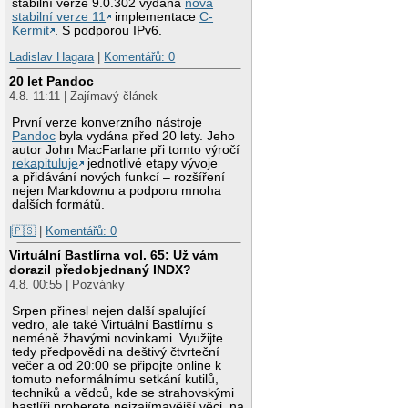
stabilní verze 9.0.302 vydána
nová
stabilní verze 11
implementace
C-
Kermit
. S podporou IPv6.
Ladislav Hagara
|
Komentářů: 0
20 let Pandoc
4.8. 11:11 | Zajímavý článek
První verze konverzního nástroje
Pandoc
byla vydána před 20 lety. Jeho
autor John MacFarlane při tomto výročí
rekapituluje
jednotlivé etapy vývoje
a přidávání nových funkcí – rozšíření
nejen Markdownu a podporu mnoha
dalších formátů.
|🇵🇸
|
Komentářů: 0
Virtuální Bastlírna vol. 65: Už vám
dorazil předobjednaný INDX?
4.8. 00:55 | Pozvánky
Srpen přinesl nejen další spalující
vedro, ale také Virtuální Bastlírnu s
neméně žhavými novinkami. Využijte
tedy předpovědi na deštivý čtvrteční
večer a od 20:00 se připojte online k
tomuto neformálnímu setkání kutilů,
techniků a vědců, kde se strahovskými
bastlíři proberete nejzajímavější věci, na