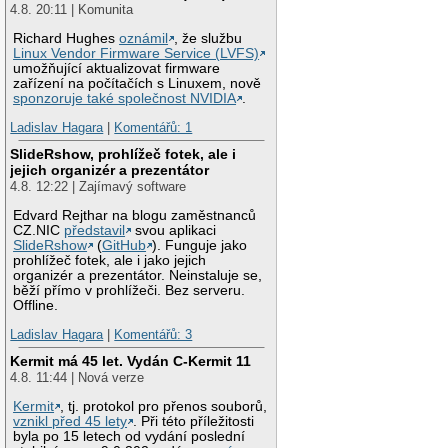
4.8. 20:11 | Komunita
Richard Hughes
oznámil
, že službu
Linux Vendor Firmware Service (LVFS)
umožňující aktualizovat firmware
zařízení na počítačích s Linuxem, nově
sponzoruje také společnost NVIDIA
.
Ladislav Hagara
|
Komentářů: 1
SlideRshow, prohlížeč fotek, ale i
jejich organizér a prezentátor
4.8. 12:22 | Zajímavý software
Edvard Rejthar na blogu zaměstnanců
CZ.NIC
představil
svou aplikaci
SlideRshow
(
GitHub
). Funguje jako
prohlížeč fotek, ale i jako jejich
organizér a prezentátor. Neinstaluje se,
běží přímo v prohlížeči. Bez serveru.
Offline.
Ladislav Hagara
|
Komentářů: 3
Kermit má 45 let. Vydán C-Kermit 11
4.8. 11:44 | Nová verze
Kermit
, tj. protokol pro přenos souborů,
vznikl před 45 lety
. Při této příležitosti
byla po 15 letech od vydání poslední