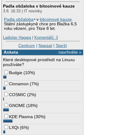
Padla obžaloba v bitcoinové kauze
3.8. 16:33 | IT novinky
Padla obžaloba
v
bitcoinové kauze
.
Státní zástupkyně chce pro Blažka 6,5
roku vězení, pro Titze 8 let.
Ladislav Hagara
|
Komentářů: 3
Centrum
|
Napsat
|
Starší
Anketa
navrhněte »
Které desktopové prostředí na Linuxu
používáte?
Budgie
(
10%
)
Cinnamon
(
7%
)
COSMIC
(
2%
)
GNOME
(
18%
)
KDE Plasma
(
30%
)
LXQt
(
6%
)