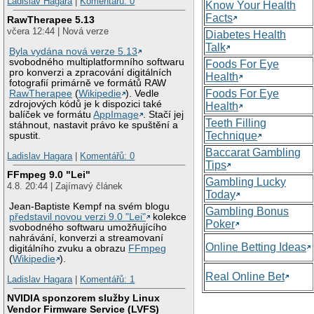
Ladislav Hagara
|
Komentářů: 0
Know Your Health
Facts
RawTherapee 5.13
včera 12:44 | Nová verze
Diabetes Health
Talk
Byla vydána nová verze 5.13
svobodného multiplatformního softwaru
Foods For Eye
pro konverzi a zpracování digitálních
Health
fotografií primárně ve formátů RAW
Foods For Eye
RawTherapee
(
Wikipedie
). Vedle
zdrojových kódů je k dispozici také
Health
balíček ve formátu
AppImage
. Stačí jej
Teeth Filling
stáhnout, nastavit právo ke spuštění a
Technique
spustit.
Baccarat Gambling
Ladislav Hagara
|
Komentářů: 0
Tips
FFmpeg 9.0 "Lei"
Gambling Lucky
4.8. 20:44 | Zajímavý článek
Today
Jean-Baptiste Kempf na svém blogu
Gambling Bonus
představil novou verzi 9.0 "Lei"
kolekce
Poker
svobodného softwaru umožňujícího
nahrávání, konverzi a streamovaní
Online Betting Ideas
digitálního zvuku a obrazu
FFmpeg
(
Wikipedie
).
Real Online Bet
Ladislav Hagara
|
Komentářů: 1
NVIDIA sponzorem služby Linux
Vendor Firmware Service (LVFS)