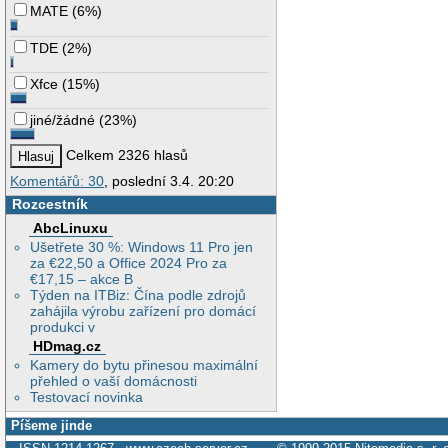
MATE
(
6%
)
TDE
(
2%
)
Xfce
(
15%
)
jiné/žádné
(
23%
)
Celkem 2326 hlasů
Komentářů: 30
, poslední 3.4. 20:20
Rozcestník
AbcLinuxu
Ušetřete 30 %: Windows 11 Pro jen
za €22,50 a Office 2024 Pro za
€17,15 – akce B
Týden na ITBiz: Čína podle zdrojů
zahájila výrobu zařízení pro domácí
produkci v
HDmag.cz
Kamery do bytu přinesou maximální
přehled o vaší domácnosti
Testovací novinka
Píšeme jinde