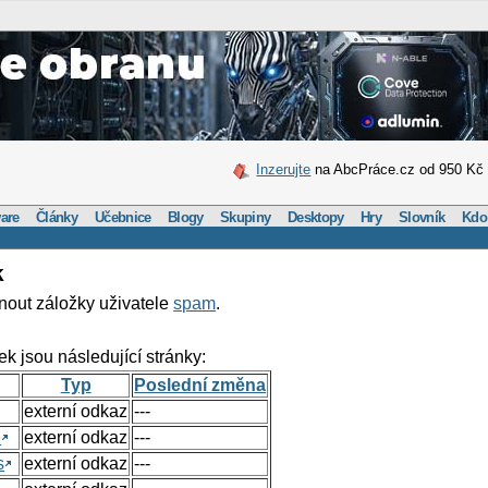
Inzerujte
na AbcPráce.cz od 950 Kč
are
Články
Učebnice
Blogy
Skupiny
Desktopy
Hry
Slovník
Kdo
k
nout záložky uživatele
spam
.
ek jsou následující stránky:
Typ
Poslední změna
externí odkaz
---
e
externí odkaz
---
s
externí odkaz
---