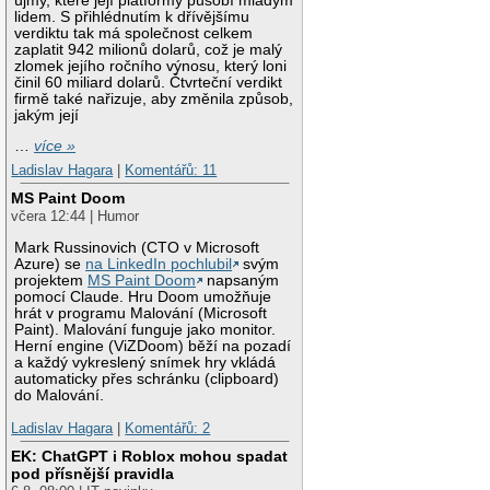
újmy, které její platformy působí mladým
lidem. S přihlédnutím k dřívějšímu
verdiktu tak má společnost celkem
zaplatit 942 milionů dolarů, což je malý
zlomek jejího ročního výnosu, který loni
činil 60 miliard dolarů. Čtvrteční verdikt
firmě také nařizuje, aby změnila způsob,
jakým její
…
více »
Ladislav Hagara
|
Komentářů: 11
MS Paint Doom
včera 12:44 | Humor
Mark Russinovich (CTO v Microsoft
Azure) se
na LinkedIn pochlubil
svým
projektem
MS Paint Doom
napsaným
pomocí Claude. Hru Doom umožňuje
hrát v programu Malování (Microsoft
Paint). Malování funguje jako monitor.
Herní engine (ViZDoom) běží na pozadí
a každý vykreslený snímek hry vkládá
automaticky přes schránku (clipboard)
do Malování.
Ladislav Hagara
|
Komentářů: 2
EK: ChatGPT i Roblox mohou spadat
pod přísnější pravidla