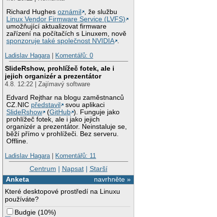
Richard Hughes
oznámil
, že službu
Linux Vendor Firmware Service (LVFS)
umožňující aktualizovat firmware
zařízení na počítačích s Linuxem, nově
sponzoruje také společnost NVIDIA
.
Ladislav Hagara
|
Komentářů: 0
SlideRshow, prohlížeč fotek, ale i
jejich organizér a prezentátor
4.8. 12:22 | Zajímavý software
Edvard Rejthar na blogu zaměstnanců
CZ.NIC
představil
svou aplikaci
SlideRshow
(
GitHub
). Funguje jako
prohlížeč fotek, ale i jako jejich
organizér a prezentátor. Neinstaluje se,
běží přímo v prohlížeči. Bez serveru.
Offline.
Ladislav Hagara
|
Komentářů: 11
Centrum
|
Napsat
|
Starší
Anketa
navrhněte »
Které desktopové prostředí na Linuxu
používáte?
Budgie
(
10%
)