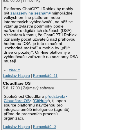
6.8. 08:00 | IT novinky
Platformy ChatGPT i Roblox by mohly
být
zařazeny na seznam
mimořádně
velkých on-line platforem nebo
internetových vyhledávačů, na něž se
vztahují zvláštní podmínky podle
nařízení o digitálních službách (DSA).
Vzhledem k tomu, že ChatGPT i Roblox
oznámily počet uživatelů nad prahovou
hodnotou DSA, je toto označení
„rozhodně možné“ a mohlo by „přijít
dříve či později“. On-line platformy a
vyhledávače zařazené na seznamy DSA
musejí
…
více »
Ladislav Hagara
|
Komentářů: 11
Cloudflare OS
5.8. 17:00 | Zajímavý software
Společnost Cloudflare
představila
Cloudflare OS
(
GitHub
), tj. open
source platformu navrženou pro
integraci umělé inteligence (agentů)
přímo do pracovních procesů
organizací.
Ladislav Hagara
|
Komentářů: 0