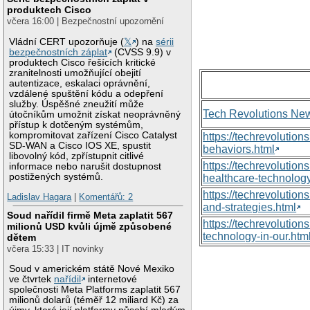
produktech Cisco
včera 16:00 | Bezpečnostní upozornění
Vládní CERT upozorňuje (
𝕏
) na
sérii
bezpečnostních záplat
(CVSS 9.9) v
produktech Cisco řešících kritické
zranitelnosti umožňující obejití
autentizace, eskalaci oprávnění,
vzdálené spuštění kódu a odepření
služby. Úspěšné zneužití může
Tech Revolutions Ne
útočníkům umožnit získat neoprávněný
přístup k dotčeným systémům,
kompromitovat zařízení Cisco Catalyst
https://techrevolutio
SD-WAN a Cisco IOS XE, spustit
behaviors.html
libovolný kód, zpřístupnit citlivé
https://techrevoluti
informace nebo narušit dostupnost
postižených systémů.
healthcare-technology
https://techrevolutio
Ladislav Hagara
|
Komentářů: 2
and-strategies.html
Soud nařídil firmě Meta zaplatit 567
https://techrevolutio
milionů USD kvůli újmě způsobené
technology-in-our.htm
dětem
včera 15:33 | IT novinky
Soud v americkém státě Nové Mexiko
ve čtvrtek
nařídil
internetové
společnosti Meta Platforms zaplatit 567
milionů dolarů (téměř 12 miliard Kč) za