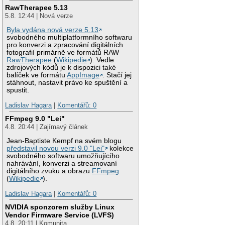
RawTherapee 5.13
5.8. 12:44 | Nová verze
Byla vydána nová verze 5.13
svobodného multiplatformního softwaru
pro konverzi a zpracování digitálních
fotografií primárně ve formátů RAW
RawTherapee
(
Wikipedie
). Vedle
zdrojových kódů je k dispozici také
balíček ve formátu
AppImage
. Stačí jej
stáhnout, nastavit právo ke spuštění a
spustit.
Ladislav Hagara
|
Komentářů: 0
FFmpeg 9.0 "Lei"
4.8. 20:44 | Zajímavý článek
Jean-Baptiste Kempf na svém blogu
představil novou verzi 9.0 "Lei"
kolekce
svobodného softwaru umožňujícího
nahrávání, konverzi a streamovaní
digitálního zvuku a obrazu
FFmpeg
(
Wikipedie
).
Ladislav Hagara
|
Komentářů: 0
NVIDIA sponzorem služby Linux
Vendor Firmware Service (LVFS)
4.8. 20:11 | Komunita