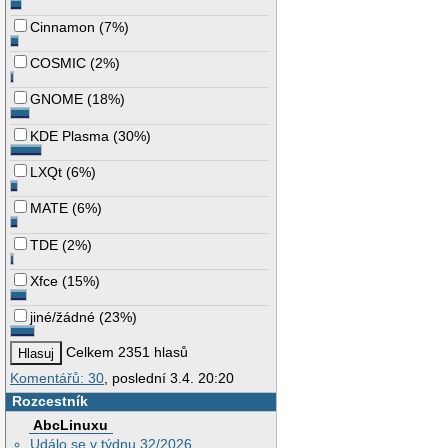
Cinnamon
(
7%
)
COSMIC
(
2%
)
GNOME
(
18%
)
KDE Plasma
(
30%
)
LXQt
(
6%
)
MATE
(
6%
)
TDE
(
2%
)
Xfce
(
15%
)
jiné/žádné
(
23%
)
Celkem 2351 hlasů
Komentářů: 30
, poslední 3.4. 20:20
Rozcestník
AbcLinuxu
Událo se v týdnu 32/2026