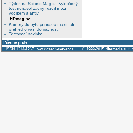
Týden na ScienceMag.cz: Vylepšený
test nenašel žádný rozdíl mezi
vodíkem a antiv
HDmag.cz
Kamery do bytu přinesou maximální
přehled o vaší domácnosti
Testovací novinka
Píšeme jinde
ISSN 1214-1267
www.czech-server.cz
© 1999-2015
Nitemedia s. r. 