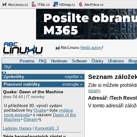
AbcLinuxu.cz
ITBiz.cz
HDmag.cz
AbcPráce.cz
AbcLinuxu
hledá autory
!
Poradna
FAQ
Hardware
Software
Články
Učebnice
Blog
Styl
×
Seznam zálože
Zprávičky
napište »
Pracovní nabídky
inzerujte »
Zde si můžete prohléd
spam
.
Quake: Dawn of the Machine
dnes 04:44 | IT novinky
Adresář: /Tech Revo
V tomto adresáři zálož
U příležitosti 30. výročí vydání
počítačové hry
Quake
byla
vydána
nová epizoda
s názvem
Dawn of the
Machine
(
Steam
).
Ladislav Hagara
|
Komentářů: 3
Série bezpečnostních záplat v