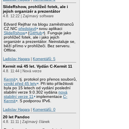
SlideRshow, prohlížeč fotek, ale i
jejich organizér a prezentátor
4.8. 12:22 | Zajímavý software
Edvard Rejthar na blogu zaměstnanců
CZ.NIC
představil
svou aplikaci
SlideRshow
(
GitHub
). Funguje jako
prohlížeč fotek, ale i jako jejich
organizér a prezentátor. Neinstaluje se,
běží přímo v prohlížeči. Bez serveru.
Offline.
Ladislav Hagara
|
Komentářů: 5
Kermit má 45 let. Vydán C-Kermit 11
4.8. 11:44 | Nová verze
Kermit
, tj. protokol pro přenos souborů,
vznikl před 45 lety
. Při této příležitosti
byla po 15 letech od vydání poslední
stabilní verze 9.0.302 vydána
nová
stabilní verze 11
implementace
C-
Kermit
. S podporou IPv6.
Ladislav Hagara
|
Komentářů: 0
20 let Pandoc
4.8. 11:11 | Zajímavý článek