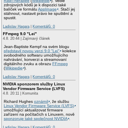
RawTherapee
(
Wikipedie
). Vedle
zdrojových kódů je k dispozici také
balíček ve formátu
AppImage
. Stačí jej
stáhnout, nastavit právo ke spuštění a
spustit.
Ladislav Hagara
|
Komentářů: 0
FFmpeg 9.0 "Lei"
4.8. 20:44 | Zajímavý článek
Jean-Baptiste Kempf na svém blogu
představil novou verzi 9.0 "Lei"
kolekce
svobodného softwaru umožňujícího
nahrávání, konverzi a streamovaní
digitálního zvuku a obrazu
FFmpeg
(
Wikipedie
).
Ladislav Hagara
|
Komentářů: 0
NVIDIA sponzorem služby Linux
Vendor Firmware Service (LVFS)
4.8. 20:11 | Komunita
Richard Hughes
oznámil
, že službu
Linux Vendor Firmware Service (LVFS)
umožňující aktualizovat firmware
zařízení na počítačích s Linuxem, nově
sponzoruje také společnost NVIDIA
.
Ladislav Hagara
|
Komentářů: 0