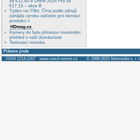
za €22,50 a Office 2024 Pro za
€17,15 – akce B
Týden na ITBiz: Čína podle zdrojů
zahájila výrobu zařízení pro domácí
produkci v
HDmag.cz
Kamery do bytu přinesou maximální
přehled o vaší domácnosti
Testovací novinka
Píšeme jinde
ISSN 1214-1267
www.czech-server.cz
© 1999-2015
Nitemedia s. r. 