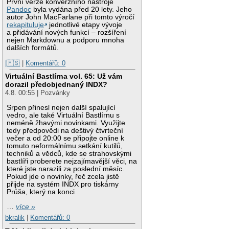
První verze konverzního nástroje
Pandoc
byla vydána před 20 lety. Jeho
autor John MacFarlane při tomto výročí
rekapituluje
jednotlivé etapy vývoje
a přidávání nových funkcí – rozšíření
nejen Markdownu a podporu mnoha
dalších formátů.
|🇵🇸
|
Komentářů: 0
Virtuální Bastlírna vol. 65: Už vám
dorazil předobjednaný INDX?
4.8. 00:55 | Pozvánky
Srpen přinesl nejen další spalující
vedro, ale také Virtuální Bastlírnu s
neméně žhavými novinkami. Využijte
tedy předpovědi na deštivý čtvrteční
večer a od 20:00 se připojte online k
tomuto neformálnímu setkání kutilů,
techniků a vědců, kde se strahovskými
bastlíři proberete nejzajímavější věci, na
které jste narazili za poslední měsíc.
Pokud jde o novinky, řeč zcela jistě
přijde na systém INDX pro tiskárny
Průša, který na konci
…
více »
bkralik
|
Komentářů: 0