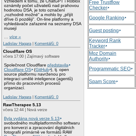
Vzhledem k tomu, že ChatGPT i Roblox
Free Trustflow
oznámily počet uživatelů nad prahovou
Checker
hodnotou DSA, je toto označení
„rozhodně možné“ a mohlo by „přijít
Google Ranking
dříve či později“. On-line platformy a
vyhledávače zařazené na seznamy DSA
musejí
Guest posting
…
více »
Keyword Rank
Ladislav Hagara
|
Komentářů: 0
Tracker
Cloudflare OS
Moz Domain
včera 17:00 | Zajímavý software
Authority
Společnost Cloudflare
představila
Programmatic SEO
Cloudflare OS
(
GitHub
), tj. open
source platformu navrženou pro
integraci umělé inteligence (agentů)
Spam Score
přímo do pracovních procesů
organizací.
Ladislav Hagara
|
Komentářů: 0
RawTherapee 5.13
včera 12:44 | Nová verze
Byla vydána nová verze 5.13
svobodného multiplatformního softwaru
pro konverzi a zpracování digitálních
fotografií primárně ve formátů RAW