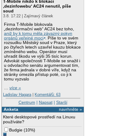
T-Mobile nikdo k blokaci
‚dezinfowebu‘ AC24 nenutil, píše
soud
3.8. 17:22 | Zajímavý článek
Firma T-Mobile blokovala
„dezinformační web“ AC24 bez toho,
aniž by k tomu měla závazný pokyn
orgánů veřejné moci
. Píše to ve svém
rozsudku Městský soud v Praze, který
po čtyřech letech uzavřel kauzu blokace
zmíněného webu. Operátor musí
uhradit škodu ve výši 35 tisíc korun.
Advokát společnosti T-Mobile se snažil i
u odvolacího senátu argumentovat tím,
že firma jednala v dobré víře, když na
stránky omezila přístup poté, co ji k
tomu vyzvalo
…
více »
Ladislav Hagara
|
Komentářů: 63
Centrum
|
Napsat
|
Starší
Anketa
navrhněte »
Které desktopové prostředí na Linuxu
používáte?
Budgie
(
10%
)