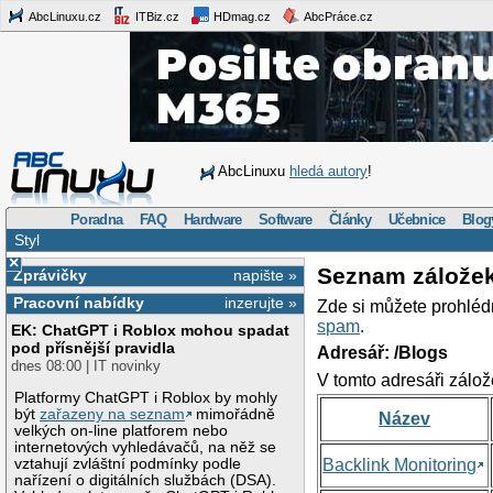
AbcLinuxu.cz
ITBiz.cz
HDmag.cz
AbcPráce.cz
AbcLinuxu
hledá autory
!
Poradna
FAQ
Hardware
Software
Články
Učebnice
Blog
Styl
×
Seznam zálože
Zprávičky
napište »
Pracovní nabídky
inzerujte »
Zde si můžete prohléd
spam
.
EK: ChatGPT i Roblox mohou spadat
pod přísnější pravidla
Adresář: /Blogs
dnes 08:00 | IT novinky
V tomto adresáři zálož
Platformy ChatGPT i Roblox by mohly
být
zařazeny na seznam
mimořádně
Název
velkých on-line platforem nebo
internetových vyhledávačů, na něž se
vztahují zvláštní podmínky podle
Backlink Monitoring
nařízení o digitálních službách (DSA).