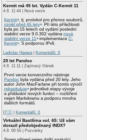
Kermit má 45 let. Vydán C-Kermit 11
4.8. 11:44 | Nová verze
Kermit
, tj. protokol pro přenos souborů,
vznikl před 45 lety
. Při této příležitosti
byla po 15 letech od vydání poslední
stabilní verze 9.0.302 vydána
nová
stabilní verze 11
implementace
C-
Kermit
. S podporou IPv6.
Ladislav Hagara
|
Komentářů: 0
20 let Pandoc
4.8. 11:11 | Zajímavý článek
První verze konverzního nástroje
Pandoc
byla vydána před 20 lety. Jeho
autor John MacFarlane při tomto výročí
rekapituluje
jednotlivé etapy vývoje
a přidávání nových funkcí – rozšíření
nejen Markdownu a podporu mnoha
dalších formátů.
|🇵🇸
|
Komentářů: 0
Virtuální Bastlírna vol. 65: Už vám
dorazil předobjednaný INDX?
4.8. 00:55 | Pozvánky
Srpen přinesl nejen další spalující