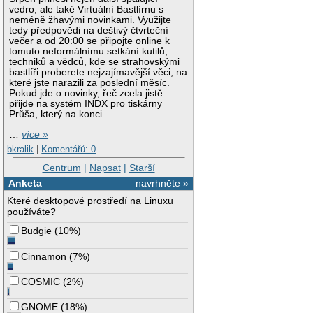
vedro, ale také Virtuální Bastlírnu s
neméně žhavými novinkami. Využijte
tedy předpovědi na deštivý čtvrteční
večer a od 20:00 se připojte online k
tomuto neformálnímu setkání kutilů,
techniků a vědců, kde se strahovskými
bastlíři proberete nejzajímavější věci, na
které jste narazili za poslední měsíc.
Pokud jde o novinky, řeč zcela jistě
přijde na systém INDX pro tiskárny
Průša, který na konci
…
více »
bkralik
|
Komentářů: 0
Centrum
|
Napsat
|
Starší
Anketa
navrhněte »
Které desktopové prostředí na Linuxu
používáte?
Budgie
(
10%
)
Cinnamon
(
7%
)
COSMIC
(
2%
)
GNOME
(
18%
)