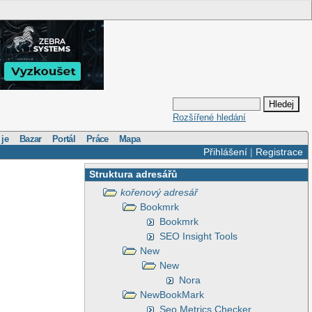
Rozšířené hledání
 je
Bazar
Portál
Práce
Mapa
Přihlášení
|
Registrace
Struktura adresářů
kořenový adresář
Bookmrk
Bookmrk
SEO Insight Tools
New
New
Nora
NewBookMark
Seo Metrics Checker