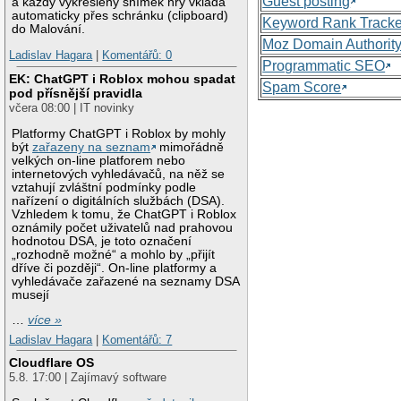
Guest posting
a každý vykreslený snímek hry vkládá
automaticky přes schránku (clipboard)
Keyword Rank Tracke
do Malování.
Moz Domain Authorit
Ladislav Hagara
|
Komentářů: 0
Programmatic SEO
EK: ChatGPT i Roblox mohou spadat
Spam Score
pod přísnější pravidla
včera 08:00 | IT novinky
Platformy ChatGPT i Roblox by mohly
být
zařazeny na seznam
mimořádně
velkých on-line platforem nebo
internetových vyhledávačů, na něž se
vztahují zvláštní podmínky podle
nařízení o digitálních službách (DSA).
Vzhledem k tomu, že ChatGPT i Roblox
oznámily počet uživatelů nad prahovou
hodnotou DSA, je toto označení
„rozhodně možné“ a mohlo by „přijít
dříve či později“. On-line platformy a
vyhledávače zařazené na seznamy DSA
musejí
…
více »
Ladislav Hagara
|
Komentářů: 7
Cloudflare OS
5.8. 17:00 | Zajímavý software