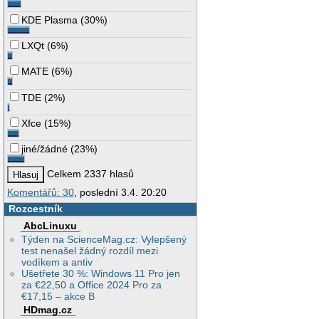
KDE Plasma
(
30%
)
LXQt
(
6%
)
MATE
(
6%
)
TDE
(
2%
)
Xfce
(
15%
)
jiné/žádné
(
23%
)
Celkem 2337 hlasů
Komentářů: 30
, poslední 3.4. 20:20
Rozcestník
AbcLinuxu
Týden na ScienceMag.cz: Vylepšený
test nenašel žádný rozdíl mezi
vodíkem a antiv
Ušetřete 30 %: Windows 11 Pro jen
za €22,50 a Office 2024 Pro za
€17,15 – akce B
HDmag.cz