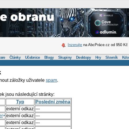
Inzerujte
na AbcPráce.cz od 950 Kč
are
Články
Učebnice
Blogy
Skupiny
Desktopy
Hry
Slovník
Kdo
k
nout záložky uživatele
spam
.
ek jsou následující stránky:
Typ
Poslední změna
externí odkaz
---
er
externí odkaz
---
externí odkaz
---