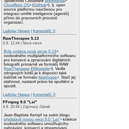
Společnost Cloudflare
představila
Cloudflare OS
(
GitHub
), tj. open
source platformu navrženou pro
integraci umělé inteligence (agentů)
přímo do pracovních procesů
organizací.
Ladislav Hagara
|
Komentářů: 0
RawTherapee 5.13
5.8. 12:44 | Nová verze
Byla vydána nová verze 5.13
svobodného multiplatformního softwaru
pro konverzi a zpracování digitálních
fotografií primárně ve formátů RAW
RawTherapee
(
Wikipedie
). Vedle
zdrojových kódů je k dispozici také
balíček ve formátu
AppImage
. Stačí jej
stáhnout, nastavit právo ke spuštění a
spustit.
Ladislav Hagara
|
Komentářů: 0
FFmpeg 9.0 "Lei"
4.8. 20:44 | Zajímavý článek
Jean-Baptiste Kempf na svém blogu
představil novou verzi 9.0 "Lei"
kolekce
svobodného softwaru umožňujícího
nahrávání, konverzi a streamovaní