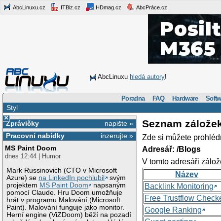
AbcLinuxu.cz
ITBiz.cz
HDmag.cz
AbcPráce.cz
AbcLinuxu
hledá autory
!
Poradna
FAQ
Hardware
Softw
Styl
×
Seznam zálože
Zprávičky
napište »
Pracovní nabídky
inzerujte »
Zde si můžete prohléd
MS Paint Doom
Adresář: /Blogs
dnes 12:44 | Humor
V tomto adresáři zálož
Mark Russinovich (CTO v Microsoft
Název
Azure) se
na LinkedIn pochlubil
svým
projektem
MS Paint Doom
napsaným
Backlink Monitoring
pomocí Claude. Hru Doom umožňuje
Free Trustflow Check
hrát v programu Malování (Microsoft
Paint). Malování funguje jako monitor.
Google Ranking
Herní engine (ViZDoom) běží na pozadí