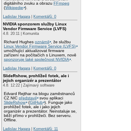
digitálního zvuku a obrazu
FFmpeg
(
Wikipedie
).
Ladislav Hagara
|
Komentářů: 0
NVIDIA sponzorem služby Linux
Vendor Firmware Service (LVFS)
4.8. 20:11 | Komunita
Richard Hughes
oznámil
, že službu
Linux Vendor Firmware Service (LVFS)
umožňující aktualizovat firmware
zařízení na počítačích s Linuxem, nově
sponzoruje také společnost NVIDIA
.
Ladislav Hagara
|
Komentářů: 0
SlideRshow, prohlížeč fotek, ale i
jejich organizér a prezentátor
4.8. 12:22 | Zajímavý software
Edvard Rejthar na blogu zaměstnanců
CZ.NIC
představil
svou aplikaci
SlideRshow
(
GitHub
). Funguje jako
prohlížeč fotek, ale i jako jejich
organizér a prezentátor. Neinstaluje se,
běží přímo v prohlížeči. Bez serveru.
Offline.
Ladislav Hagara
|
Komentářů: 11