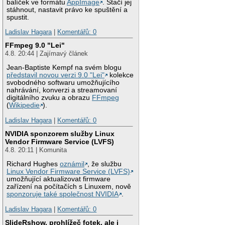
balíček ve formátu
AppImage
. Stačí jej
stáhnout, nastavit právo ke spuštění a
spustit.
Ladislav Hagara
|
Komentářů: 0
FFmpeg 9.0 "Lei"
4.8. 20:44 | Zajímavý článek
Jean-Baptiste Kempf na svém blogu
představil novou verzi 9.0 "Lei"
kolekce
svobodného softwaru umožňujícího
nahrávání, konverzi a streamovaní
digitálního zvuku a obrazu
FFmpeg
(
Wikipedie
).
Ladislav Hagara
|
Komentářů: 0
NVIDIA sponzorem služby Linux
Vendor Firmware Service (LVFS)
4.8. 20:11 | Komunita
Richard Hughes
oznámil
, že službu
Linux Vendor Firmware Service (LVFS)
umožňující aktualizovat firmware
zařízení na počítačích s Linuxem, nově
sponzoruje také společnost NVIDIA
.
Ladislav Hagara
|
Komentářů: 0
SlideRshow, prohlížeč fotek, ale i