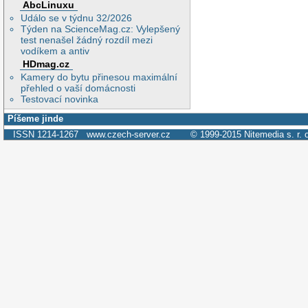
AbcLinuxu
Událo se v týdnu 32/2026
Týden na ScienceMag.cz: Vylepšený
test nenašel žádný rozdíl mezi
vodíkem a antiv
HDmag.cz
Kamery do bytu přinesou maximální
přehled o vaší domácnosti
Testovací novinka
Píšeme jinde
ISSN 1214-1267
www.czech-server.cz
© 1999-2015
Nitemedia s. r. 