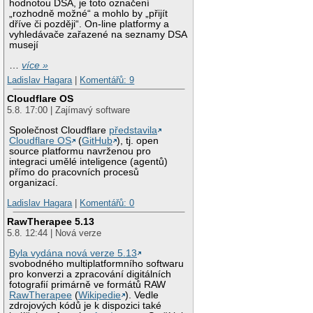
hodnotou DSA, je toto označení
„rozhodně možné“ a mohlo by „přijít
dříve či později“. On-line platformy a
vyhledávače zařazené na seznamy DSA
musejí
…
více »
Ladislav Hagara
|
Komentářů: 9
Cloudflare OS
5.8. 17:00 | Zajímavý software
Společnost Cloudflare
představila
Cloudflare OS
(
GitHub
), tj. open
source platformu navrženou pro
integraci umělé inteligence (agentů)
přímo do pracovních procesů
organizací.
Ladislav Hagara
|
Komentářů: 0
RawTherapee 5.13
5.8. 12:44 | Nová verze
Byla vydána nová verze 5.13
svobodného multiplatformního softwaru
pro konverzi a zpracování digitálních
fotografií primárně ve formátů RAW
RawTherapee
(
Wikipedie
). Vedle
zdrojových kódů je k dispozici také