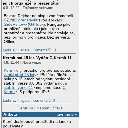
jejich organizér a prezentátor
4.8. 12:22 | Zajímavý software
Edvard Rejthar na blogu zaměstnanců
CZ.NIC
představil
svou aplikaci
SlideRshow
(
GitHub
). Funguje jako
prohlížeč fotek, ale i jako jejich
organizér a prezentátor. Neinstaluje se,
běží přímo v prohlížeči. Bez serveru.
Offline.
Ladislav Hagara
|
Komentářů: 11
Kermit má 45 let. Vydán C-Kermit 11
4.8. 11:44 | Nová verze
Kermit
, tj. protokol pro přenos souborů,
vznikl před 45 lety
. Při této příležitosti
byla po 15 letech od vydání poslední
stabilní verze 9.0.302 vydána
nová
stabilní verze 11
implementace
C-
Kermit
. S podporou IPv6.
Ladislav Hagara
|
Komentářů: 0
Centrum
|
Napsat
|
Starší
Anketa
navrhněte »
Které desktopové prostředí na Linuxu
používáte?