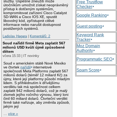
služby. Úspěšné zneužití může
Free Trustflow
útočníkům umožnit získat neoprávněný
Checker
přístup k dotčeným systémům,
kompromitovat zařízení Cisco Catalyst
Google Ranking
SD-WAN a Cisco IOS XE, spustit
libovolný kód, zpřístupnit citlivé
informace nebo narušit dostupnost
Guest posting
postižených systémů.
Keyword Rank
Ladislav Hagara
|
Komentářů: 2
Tracker
Soud nařídil firmě Meta zaplatit 567
Moz Domain
milionů USD kvůli újmě způsobené
Authority
dětem
včera 15:33 | IT novinky
Programmatic SEO
Soud v americkém státě Nové Mexiko
ve čtvrtek
nařídil
internetové
Spam Score
společnosti Meta Platforms zaplatit 567
milionů dolarů (téměř 12 miliard Kč) za
újmy, které její platformy působí mladým
lidem. S přihlédnutím k dřívějšímu
verdiktu tak má společnost celkem
zaplatit 942 milionů dolarů, což je malý
zlomek jejího ročního výnosu, který loni
činil 60 miliard dolarů. Čtvrteční verdikt
firmě také nařizuje, aby změnila způsob,
jakým její
…
více »