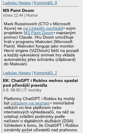
Ladislav Hagara
|
Komentářů: 8
MS Paint Doom
včera 12:44 | Humor
Mark Russinovich (CTO v Microsoft
Azure) se
na LinkedIn pochlubil
svým
projektem
MS Paint Doom
napsaným
pomocí Claude. Hru Doom umožňuje
hrát v programu Malování (Microsoft
Paint). Malování funguje jako monitor.
Herní engine (ViZDoom) běží na pozadí
a každý vykreslený snímek hry vkládá
automaticky přes schránku (clipboard)
do Malování.
Ladislav Hagara
|
Komentářů: 2
EK: ChatGPT i Roblox mohou spadat
pod přísnější pravidla
6.8. 08:00 | IT novinky
Platformy ChatGPT i Roblox by mohly
být
zařazeny na seznam
mimořádně
velkých on-line platforem nebo
internetových vyhledávačů, na něž se
vztahují zvláštní podmínky podle
nařízení o digitálních službách (DSA).
Vzhledem k tomu, že ChatGPT i Roblox
oznámily počet uživatelů nad prahovou