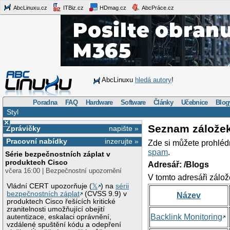
AbcLinuxu.cz
ITBiz.cz
HDmag.cz
AbcPráce.cz
AbcLinuxu
hledá autory
!
Poradna
FAQ
Hardware
Software
Články
Učebnice
Blog
Styl
×
Seznam zálože
Zprávičky
napište »
Pracovní nabídky
inzerujte »
Zde si můžete prohléd
spam
.
Série bezpečnostních záplat v
produktech Cisco
Adresář: /Blogs
včera 16:00 | Bezpečnostní upozornění
V tomto adresáři zálož
Vládní CERT upozorňuje (
𝕏
) na
sérii
bezpečnostních záplat
(CVSS 9.9) v
Název
produktech Cisco řešících kritické
zranitelnosti umožňující obejití
Backlink Monitoring
autentizace, eskalaci oprávnění,
vzdálené spuštění kódu a odepření