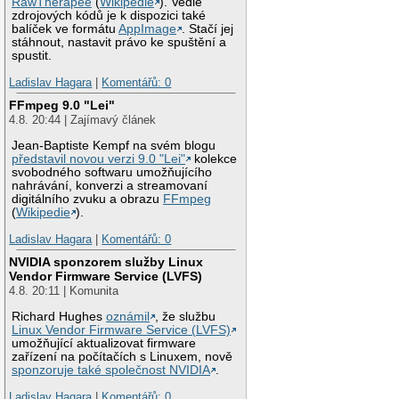
RawTherapee
(
Wikipedie
). Vedle
zdrojových kódů je k dispozici také
balíček ve formátu
AppImage
. Stačí jej
stáhnout, nastavit právo ke spuštění a
spustit.
Ladislav Hagara
|
Komentářů: 0
FFmpeg 9.0 "Lei"
4.8. 20:44 | Zajímavý článek
Jean-Baptiste Kempf na svém blogu
představil novou verzi 9.0 "Lei"
kolekce
svobodného softwaru umožňujícího
nahrávání, konverzi a streamovaní
digitálního zvuku a obrazu
FFmpeg
(
Wikipedie
).
Ladislav Hagara
|
Komentářů: 0
NVIDIA sponzorem služby Linux
Vendor Firmware Service (LVFS)
4.8. 20:11 | Komunita
Richard Hughes
oznámil
, že službu
Linux Vendor Firmware Service (LVFS)
umožňující aktualizovat firmware
zařízení na počítačích s Linuxem, nově
sponzoruje také společnost NVIDIA
.
Ladislav Hagara
|
Komentářů: 0