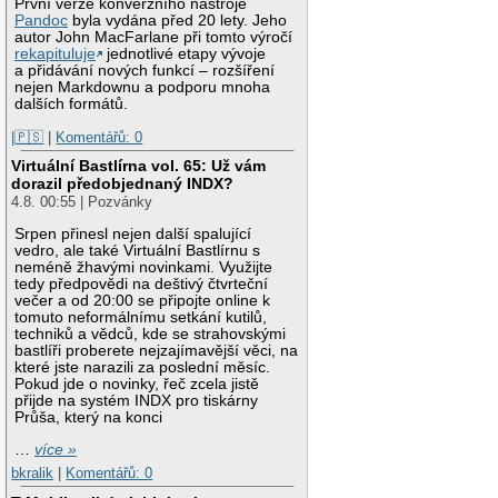
První verze konverzního nástroje
Pandoc
byla vydána před 20 lety. Jeho
autor John MacFarlane při tomto výročí
rekapituluje
jednotlivé etapy vývoje
a přidávání nových funkcí – rozšíření
nejen Markdownu a podporu mnoha
dalších formátů.
|🇵🇸
|
Komentářů: 0
Virtuální Bastlírna vol. 65: Už vám
dorazil předobjednaný INDX?
4.8. 00:55 | Pozvánky
Srpen přinesl nejen další spalující
vedro, ale také Virtuální Bastlírnu s
neméně žhavými novinkami. Využijte
tedy předpovědi na deštivý čtvrteční
večer a od 20:00 se připojte online k
tomuto neformálnímu setkání kutilů,
techniků a vědců, kde se strahovskými
bastlíři proberete nejzajímavější věci, na
které jste narazili za poslední měsíc.
Pokud jde o novinky, řeč zcela jistě
přijde na systém INDX pro tiskárny
Průša, který na konci
…
více »
bkralik
|
Komentářů: 0