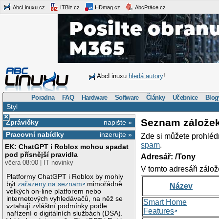
AbcLinuxu.cz
ITBiz.cz
HDmag.cz
AbcPráce.cz
AbcLinuxu
hledá autory
!
Poradna
FAQ
Hardware
Software
Články
Učebnice
Blog
Styl
×
Seznam zálože
Zprávičky
napište »
Pracovní nabídky
inzerujte »
Zde si můžete prohléd
spam
.
EK: ChatGPT i Roblox mohou spadat
pod přísnější pravidla
Adresář: /Tony
včera 08:00 | IT novinky
V tomto adresáři zálož
Platformy ChatGPT i Roblox by mohly
být
zařazeny na seznam
mimořádně
Název
velkých on-line platforem nebo
internetových vyhledávačů, na něž se
Smart Home
vztahují zvláštní podmínky podle
Features
nařízení o digitálních službách (DSA).