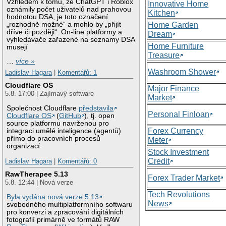
Vzhledem k tomu, že ChatGPT i Roblox
Innovative Home
oznámily počet uživatelů nad prahovou
Kitchen
hodnotou DSA, je toto označení
„rozhodně možné“ a mohlo by „přijít
Home Garden
dříve či později“. On-line platformy a
Dream
vyhledávače zařazené na seznamy DSA
Home Furniture
musejí
Treasure
…
více »
Washroom Shower
Ladislav Hagara
|
Komentářů: 1
Cloudflare OS
Major Finance
5.8. 17:00 | Zajímavý software
Market
Společnost Cloudflare
představila
Personal Finloan
Cloudflare OS
(
GitHub
), tj. open
source platformu navrženou pro
Forex Currency
integraci umělé inteligence (agentů)
přímo do pracovních procesů
Meter
organizací.
Stock Investment
Credit
Ladislav Hagara
|
Komentářů: 0
RawTherapee 5.13
Forex Trader Market
5.8. 12:44 | Nová verze
Tech Revolutions
Byla vydána nová verze 5.13
News
svobodného multiplatformního softwaru
pro konverzi a zpracování digitálních
fotografií primárně ve formátů RAW