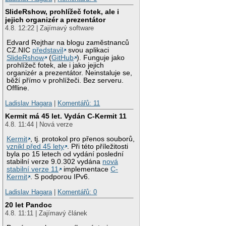
SlideRshow, prohlížeč fotek, ale i
jejich organizér a prezentátor
4.8. 12:22 | Zajímavý software
Edvard Rejthar na blogu zaměstnanců
CZ.NIC
představil
svou aplikaci
SlideRshow
(
GitHub
). Funguje jako
prohlížeč fotek, ale i jako jejich
organizér a prezentátor. Neinstaluje se,
běží přímo v prohlížeči. Bez serveru.
Offline.
Ladislav Hagara
|
Komentářů: 11
Kermit má 45 let. Vydán C-Kermit 11
4.8. 11:44 | Nová verze
Kermit
, tj. protokol pro přenos souborů,
vznikl před 45 lety
. Při této příležitosti
byla po 15 letech od vydání poslední
stabilní verze 9.0.302 vydána
nová
stabilní verze 11
implementace
C-
Kermit
. S podporou IPv6.
Ladislav Hagara
|
Komentářů: 0
20 let Pandoc
4.8. 11:11 | Zajímavý článek