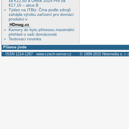
za €22,50 a Office 2024 Pro za
€17,15 – akce B
Týden na ITBiz: Čína podle zdrojů
zahájila výrobu zařízení pro domácí
produkci v
HDmag.cz
Kamery do bytu přinesou maximální
přehled o vaší domácnosti
Testovací novinka
Píšeme jinde
ISSN 1214-1267
www.czech-server.cz
© 1999-2015
Nitemedia s. r. 