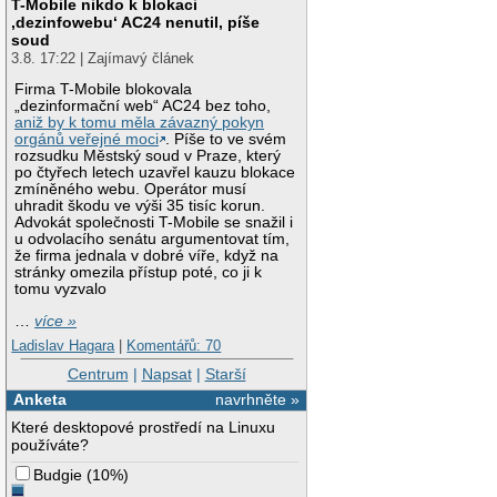
T-Mobile nikdo k blokaci
‚dezinfowebu‘ AC24 nenutil, píše
soud
3.8. 17:22 | Zajímavý článek
Firma T-Mobile blokovala
„dezinformační web“ AC24 bez toho,
aniž by k tomu měla závazný pokyn
orgánů veřejné moci
. Píše to ve svém
rozsudku Městský soud v Praze, který
po čtyřech letech uzavřel kauzu blokace
zmíněného webu. Operátor musí
uhradit škodu ve výši 35 tisíc korun.
Advokát společnosti T-Mobile se snažil i
u odvolacího senátu argumentovat tím,
že firma jednala v dobré víře, když na
stránky omezila přístup poté, co ji k
tomu vyzvalo
…
více »
Ladislav Hagara
|
Komentářů: 70
Centrum
|
Napsat
|
Starší
Anketa
navrhněte »
Které desktopové prostředí na Linuxu
používáte?
Budgie
(
10%
)