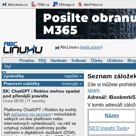
AbcLinuxu.cz
ITBiz.cz
HDmag.cz
AbcPráce.cz
AbcLinuxu
hledá autory
!
Poradna
FAQ
Hardware
Software
Články
Učebnice
Blog
Styl
×
Seznam zálože
Zprávičky
napište »
Pracovní nabídky
inzerujte »
Zde si můžete prohléd
spam
.
EK: ChatGPT i Roblox mohou spadat
pod přísnější pravidla
Adresář: /Bookmrk/S
včera 08:00 | IT novinky
V tomto adresáři zálož
Platformy ChatGPT i Roblox by mohly
být
zařazeny na seznam
mimořádně
Název
velkých on-line platforem nebo
internetových vyhledávačů, na něž se
vztahují zvláštní podmínky podle
SEO Insight Tools
nařízení o digitálních službách (DSA).