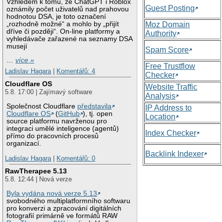
Vzhledem k tomu, že ChatGPT i Roblox
Guest Posting
oznámily počet uživatelů nad prahovou
hodnotou DSA, je toto označení
„rozhodně možné“ a mohlo by „přijít
Moz Domain
dříve či později“. On-line platformy a
Authority
vyhledávače zařazené na seznamy DSA
musejí
Spam Score
…
více »
Free Trustflow
Ladislav Hagara
|
Komentářů: 4
Checker
Cloudflare OS
Website Traffic
5.8. 17:00 | Zajímavý software
Analysis
Společnost Cloudflare
představila
IP Address to
Cloudflare OS
(
GitHub
), tj. open
Location
source platformu navrženou pro
integraci umělé inteligence (agentů)
Index Checker
přímo do pracovních procesů
organizací.
Backlink Indexer
Ladislav Hagara
|
Komentářů: 0
RawTherapee 5.13
5.8. 12:44 | Nová verze
Byla vydána nová verze 5.13
svobodného multiplatformního softwaru
pro konverzi a zpracování digitálních
fotografií primárně ve formátů RAW