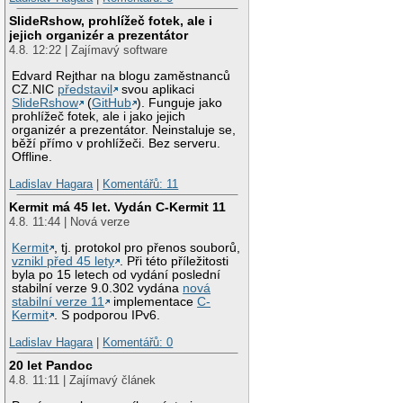
SlideRshow, prohlížeč fotek, ale i
jejich organizér a prezentátor
4.8. 12:22 | Zajímavý software
Edvard Rejthar na blogu zaměstnanců
CZ.NIC
představil
svou aplikaci
SlideRshow
(
GitHub
). Funguje jako
prohlížeč fotek, ale i jako jejich
organizér a prezentátor. Neinstaluje se,
běží přímo v prohlížeči. Bez serveru.
Offline.
Ladislav Hagara
|
Komentářů: 11
Kermit má 45 let. Vydán C-Kermit 11
4.8. 11:44 | Nová verze
Kermit
, tj. protokol pro přenos souborů,
vznikl před 45 lety
. Při této příležitosti
byla po 15 letech od vydání poslední
stabilní verze 9.0.302 vydána
nová
stabilní verze 11
implementace
C-
Kermit
. S podporou IPv6.
Ladislav Hagara
|
Komentářů: 0
20 let Pandoc
4.8. 11:11 | Zajímavý článek