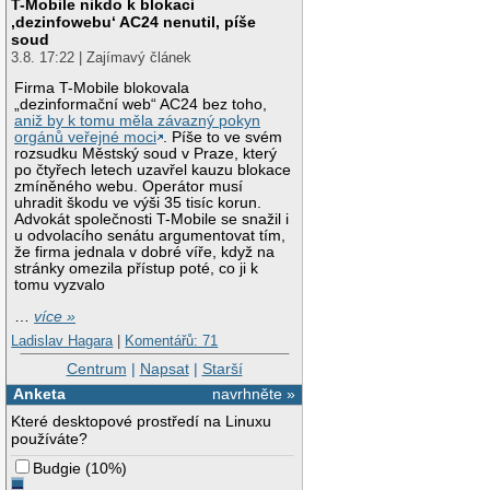
T-Mobile nikdo k blokaci
‚dezinfowebu‘ AC24 nenutil, píše
soud
3.8. 17:22 | Zajímavý článek
Firma T-Mobile blokovala
„dezinformační web“ AC24 bez toho,
aniž by k tomu měla závazný pokyn
orgánů veřejné moci
. Píše to ve svém
rozsudku Městský soud v Praze, který
po čtyřech letech uzavřel kauzu blokace
zmíněného webu. Operátor musí
uhradit škodu ve výši 35 tisíc korun.
Advokát společnosti T-Mobile se snažil i
u odvolacího senátu argumentovat tím,
že firma jednala v dobré víře, když na
stránky omezila přístup poté, co ji k
tomu vyzvalo
…
více »
Ladislav Hagara
|
Komentářů: 71
Centrum
|
Napsat
|
Starší
Anketa
navrhněte »
Které desktopové prostředí na Linuxu
používáte?
Budgie
(
10%
)