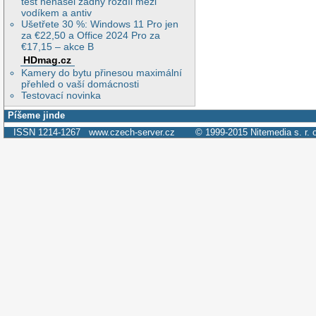
test nenašel žádný rozdíl mezi
vodíkem a antiv
Ušetřete 30 %: Windows 11 Pro jen
za €22,50 a Office 2024 Pro za
€17,15 – akce B
HDmag.cz
Kamery do bytu přinesou maximální
přehled o vaší domácnosti
Testovací novinka
Píšeme jinde
ISSN 1214-1267
www.czech-server.cz
© 1999-2015
Nitemedia s. r. 