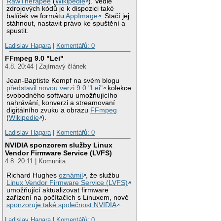
RawTherapee
(
Wikipedie
). Vedle
zdrojových kódů je k dispozici také
balíček ve formátu
AppImage
. Stačí jej
stáhnout, nastavit právo ke spuštění a
spustit.
Ladislav Hagara
|
Komentářů: 0
FFmpeg 9.0 "Lei"
4.8. 20:44 | Zajímavý článek
Jean-Baptiste Kempf na svém blogu
představil novou verzi 9.0 "Lei"
kolekce
svobodného softwaru umožňujícího
nahrávání, konverzi a streamovaní
digitálního zvuku a obrazu
FFmpeg
(
Wikipedie
).
Ladislav Hagara
|
Komentářů: 0
NVIDIA sponzorem služby Linux
Vendor Firmware Service (LVFS)
4.8. 20:11 | Komunita
Richard Hughes
oznámil
, že službu
Linux Vendor Firmware Service (LVFS)
umožňující aktualizovat firmware
zařízení na počítačích s Linuxem, nově
sponzoruje také společnost NVIDIA
.
Ladislav Hagara
|
Komentářů: 0