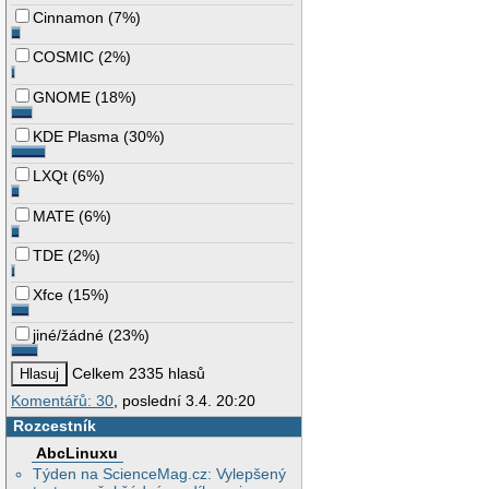
Cinnamon
(
7%
)
COSMIC
(
2%
)
GNOME
(
18%
)
KDE Plasma
(
30%
)
LXQt
(
6%
)
MATE
(
6%
)
TDE
(
2%
)
Xfce
(
15%
)
jiné/žádné
(
23%
)
Celkem 2335 hlasů
Komentářů: 30
, poslední 3.4. 20:20
Rozcestník
AbcLinuxu
Týden na ScienceMag.cz: Vylepšený