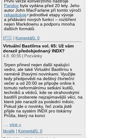
První verze konverzního nástroje
Pandoc
byla vydána před 20 lety. Jeho
autor John MacFarlane při tomto výročí
rekapituluje
jednotlivé etapy vývoje
a přidávání nových funkcí – rozšíření
nejen Markdownu a podporu mnoha
dalších formátů.
|🇵🇸
|
Komentářů: 0
Virtuální Bastlírna vol. 65: Už vám
dorazil předobjednaný INDX?
4.8. 00:55 | Pozvánky
Srpen přinesl nejen další spalující
vedro, ale také Virtuální Bastlírnu s
neméně žhavými novinkami. Využijte
tedy předpovědi na deštivý čtvrteční
večer a od 20:00 se připojte online k
tomuto neformálnímu setkání kutilů,
techniků a vědců, kde se strahovskými
bastlíři proberete nejzajímavější věci, na
které jste narazili za poslední měsíc.
Pokud jde o novinky, řeč zcela jistě
přijde na systém INDX pro tiskárny
Průša, který na konci
…
více »
bkralik
|
Komentářů: 0