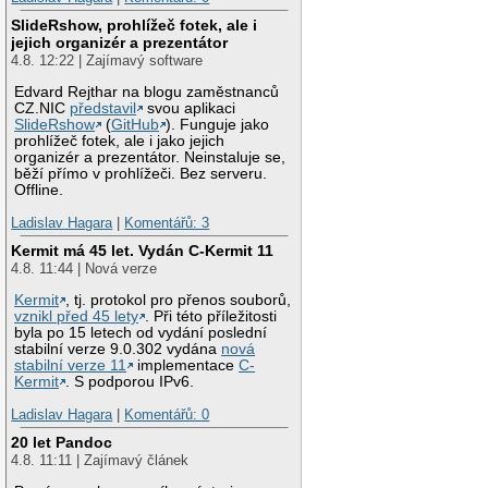
SlideRshow, prohlížeč fotek, ale i
jejich organizér a prezentátor
4.8. 12:22 | Zajímavý software
Edvard Rejthar na blogu zaměstnanců
CZ.NIC
představil
svou aplikaci
SlideRshow
(
GitHub
). Funguje jako
prohlížeč fotek, ale i jako jejich
organizér a prezentátor. Neinstaluje se,
běží přímo v prohlížeči. Bez serveru.
Offline.
Ladislav Hagara
|
Komentářů: 3
Kermit má 45 let. Vydán C-Kermit 11
4.8. 11:44 | Nová verze
Kermit
, tj. protokol pro přenos souborů,
vznikl před 45 lety
. Při této příležitosti
byla po 15 letech od vydání poslední
stabilní verze 9.0.302 vydána
nová
stabilní verze 11
implementace
C-
Kermit
. S podporou IPv6.
Ladislav Hagara
|
Komentářů: 0
20 let Pandoc
4.8. 11:11 | Zajímavý článek