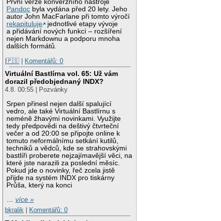
První verze konverzního nástroje
Pandoc
byla vydána před 20 lety. Jeho
autor John MacFarlane při tomto výročí
rekapituluje
jednotlivé etapy vývoje
a přidávání nových funkcí – rozšíření
nejen Markdownu a podporu mnoha
dalších formátů.
|🇵🇸
|
Komentářů: 0
Virtuální Bastlírna vol. 65: Už vám
dorazil předobjednaný INDX?
4.8. 00:55 | Pozvánky
Srpen přinesl nejen další spalující
vedro, ale také Virtuální Bastlírnu s
neméně žhavými novinkami. Využijte
tedy předpovědi na deštivý čtvrteční
večer a od 20:00 se připojte online k
tomuto neformálnímu setkání kutilů,
techniků a vědců, kde se strahovskými
bastlíři proberete nejzajímavější věci, na
které jste narazili za poslední měsíc.
Pokud jde o novinky, řeč zcela jistě
přijde na systém INDX pro tiskárny
Průša, který na konci
…
více »
bkralik
|
Komentářů: 0