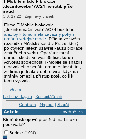
T-Mobile nikdo k blokaci
‚dezinfowebu‘ AC24 nenutil, píše
soud
3.8. 17:22 | Zajímavý článek
Firma T-Mobile blokovala
„dezinformační web“ AC24 bez toho,
aniž by k tomu měla závazný pokyn
orgánů veřejné moci
. Píše to ve svém
rozsudku Městský soud v Praze, který
po čtyřech letech uzavřel kauzu blokace
zmíněného webu. Operátor musí
uhradit škodu ve výši 35 tisíc korun.
Advokát společnosti T-Mobile se snažil i
u odvolacího senátu argumentovat tím,
že firma jednala v dobré víře, když na
stránky omezila přístup poté, co ji k
tomu vyzvalo
…
více »
Ladislav Hagara
|
Komentářů: 55
Centrum
|
Napsat
|
Starší
Anketa
navrhněte »
Které desktopové prostředí na Linuxu
používáte?
Budgie
(
10%
)