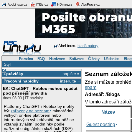
AbcLinuxu.cz
ITBiz.cz
HDmag.cz
AbcPráce.cz
AbcLinuxu
hledá autory
!
Poradna
FAQ
Hardware
Software
Články
Učebnice
Blog
Styl
×
Seznam zálože
Zprávičky
napište »
Pracovní nabídky
inzerujte »
Zde si můžete prohléd
spam
.
EK: ChatGPT i Roblox mohou spadat
pod přísnější pravidla
Adresář: /Blogs
dnes 08:00 | IT novinky
V tomto adresáři zálož
Platformy ChatGPT i Roblox by mohly
být
zařazeny na seznam
mimořádně
Název
velkých on-line platforem nebo
internetových vyhledávačů, na něž se
vztahují zvláštní podmínky podle
Guest posting
nařízení o digitálních službách (DSA).