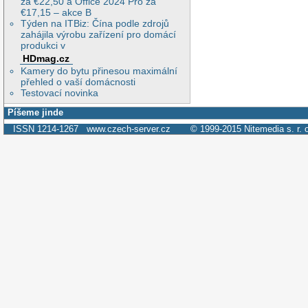
za €22,50 a Office 2024 Pro za
€17,15 – akce B
Týden na ITBiz: Čína podle zdrojů
zahájila výrobu zařízení pro domácí
produkci v
HDmag.cz
Kamery do bytu přinesou maximální
přehled o vaší domácnosti
Testovací novinka
Píšeme jinde
ISSN 1214-1267
www.czech-server.cz
© 1999-2015
Nitemedia s. r. 