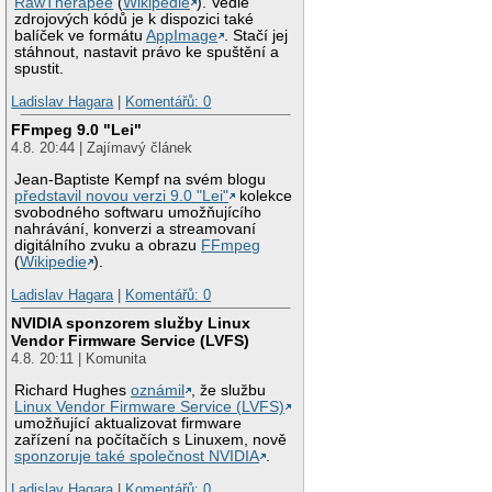
RawTherapee
(
Wikipedie
). Vedle
zdrojových kódů je k dispozici také
balíček ve formátu
AppImage
. Stačí jej
stáhnout, nastavit právo ke spuštění a
spustit.
Ladislav Hagara
|
Komentářů: 0
FFmpeg 9.0 "Lei"
4.8. 20:44 | Zajímavý článek
Jean-Baptiste Kempf na svém blogu
představil novou verzi 9.0 "Lei"
kolekce
svobodného softwaru umožňujícího
nahrávání, konverzi a streamovaní
digitálního zvuku a obrazu
FFmpeg
(
Wikipedie
).
Ladislav Hagara
|
Komentářů: 0
NVIDIA sponzorem služby Linux
Vendor Firmware Service (LVFS)
4.8. 20:11 | Komunita
Richard Hughes
oznámil
, že službu
Linux Vendor Firmware Service (LVFS)
umožňující aktualizovat firmware
zařízení na počítačích s Linuxem, nově
sponzoruje také společnost NVIDIA
.
Ladislav Hagara
|
Komentářů: 0