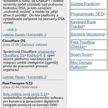
Vzhledem k tomu, že ChatGPT i Roblox
Google Ranking
oznámily počet uživatelů nad prahovou
hodnotou DSA, je toto označení
„rozhodně možné“ a mohlo by „přijít
Programmatic SEO
dříve či později“. On-line platformy a
vyhledávače zařazené na seznamy DSA
Keyword Rank
musejí
Tracker
…
více »
Backlink Monitoring
Ladislav Hagara
|
Komentářů: 0
Cloudflare OS
Free Trustflow
včera 17:00 | Zajímavý software
Checker
Společnost Cloudflare
představila
Spam Score
Cloudflare OS
(
GitHub
), tj. open
source platformu navrženou pro
Moz Domain
integraci umělé inteligence (agentů)
přímo do pracovních procesů
Authority
organizací.
Ladislav Hagara
|
Komentářů: 0
RawTherapee 5.13
včera 12:44 | Nová verze
Byla vydána nová verze 5.13
svobodného multiplatformního softwaru
pro konverzi a zpracování digitálních
fotografií primárně ve formátů RAW